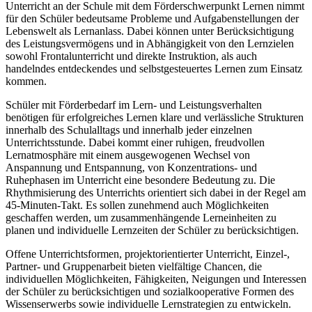
Unterricht an der Schule mit dem Förderschwerpunkt Lernen nimmt
für den Schüler bedeutsame Probleme und Aufgabenstellungen der
Lebenswelt als Lernanlass. Dabei können unter Berücksichtigung
des Leistungsvermögens und in Abhängigkeit von den Lernzielen
sowohl Frontalunterricht und direkte Instruktion, als auch
handelndes entdeckendes und selbstgesteuertes Lernen zum Einsatz
kommen.
Schüler mit Förderbedarf im Lern- und Leistungsverhalten
benötigen für erfolgreiches Lernen klare und verlässliche Strukturen
innerhalb des Schulalltags und innerhalb jeder einzelnen
Unterrichtsstunde. Dabei kommt einer ruhigen, freudvollen
Lernatmosphäre mit einem ausgewogenen Wechsel von
Anspannung und Entspannung, von Konzentrations- und
Ruhephasen im Unterricht eine besondere Bedeutung zu. Die
Rhythmisierung des Unterrichts orientiert sich dabei in der Regel am
45-Minuten-Takt. Es sollen zunehmend auch Möglichkeiten
geschaffen werden, um zusammenhängende Lerneinheiten zu
planen und individuelle Lernzeiten der Schüler zu berücksichtigen.
Offene Unterrichtsformen, projektorientierter Unterricht, Einzel-,
Partner- und Gruppenarbeit bieten vielfältige Chancen, die
individuellen Möglichkeiten, Fähigkeiten, Neigungen und Interessen
der Schüler zu berücksichtigen und sozialkooperative Formen des
Wissenserwerbs sowie individuelle Lernstrategien zu entwickeln.