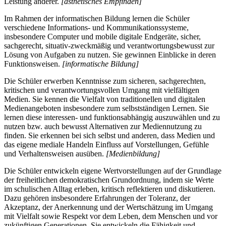
Leistung anderer.
[ästhetisches Empfinden]
Im Rahmen der informatischen Bildung lernen die Schüler
verschiedene Informations- und Kommunikationssysteme,
insbesondere Computer und mobile digitale Endgeräte, sicher,
sachgerecht, situativ-zweckmäßig und verantwortungsbewusst zur
Lösung von Aufgaben zu nutzen. Sie gewinnen Einblicke in deren
Funktionsweisen.
[informatische Bildung]
Die Schüler erwerben Kenntnisse zum sicheren, sachgerechten,
kritischen und verantwortungsvollen Umgang mit vielfältigen
Medien. Sie kennen die Vielfalt von traditionellen und digitalen
Medienangeboten insbesondere zum selbstständigen Lernen. Sie
lernen diese interessen- und funktionsabhängig auszuwählen und zu
nutzen bzw. auch bewusst Alternativen zur Mediennutzung zu
finden. Sie erkennen bei sich selbst und anderen, dass Medien und
das eigene mediale Handeln Einfluss auf Vorstellungen, Gefühle
und Verhaltensweisen ausüben.
[Medienbildung]
Die Schüler entwickeln eigene Wertvorstellungen auf der Grundlage
der freiheitlichen demokratischen Grundordnung, indem sie Werte
im schulischen Alltag erleben, kritisch reflektieren und diskutieren.
Dazu gehören insbesondere Erfahrungen der Toleranz, der
Akzeptanz, der Anerkennung und der Wertschätzung im Umgang
mit Vielfalt sowie Respekt vor dem Leben, dem Menschen und vor
zukünftigen Generationen. Sie entwickeln die Fähigkeit und