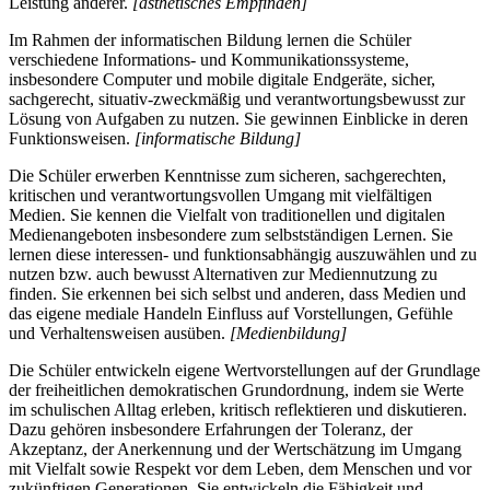
Leistung anderer.
[ästhetisches Empfinden]
Im Rahmen der informatischen Bildung lernen die Schüler
verschiedene Informations- und Kommunikationssysteme,
insbesondere Computer und mobile digitale Endgeräte, sicher,
sachgerecht, situativ-zweckmäßig und verantwortungsbewusst zur
Lösung von Aufgaben zu nutzen. Sie gewinnen Einblicke in deren
Funktionsweisen.
[informatische Bildung]
Die Schüler erwerben Kenntnisse zum sicheren, sachgerechten,
kritischen und verantwortungsvollen Umgang mit vielfältigen
Medien. Sie kennen die Vielfalt von traditionellen und digitalen
Medienangeboten insbesondere zum selbstständigen Lernen. Sie
lernen diese interessen- und funktionsabhängig auszuwählen und zu
nutzen bzw. auch bewusst Alternativen zur Mediennutzung zu
finden. Sie erkennen bei sich selbst und anderen, dass Medien und
das eigene mediale Handeln Einfluss auf Vorstellungen, Gefühle
und Verhaltensweisen ausüben.
[Medienbildung]
Die Schüler entwickeln eigene Wertvorstellungen auf der Grundlage
der freiheitlichen demokratischen Grundordnung, indem sie Werte
im schulischen Alltag erleben, kritisch reflektieren und diskutieren.
Dazu gehören insbesondere Erfahrungen der Toleranz, der
Akzeptanz, der Anerkennung und der Wertschätzung im Umgang
mit Vielfalt sowie Respekt vor dem Leben, dem Menschen und vor
zukünftigen Generationen. Sie entwickeln die Fähigkeit und