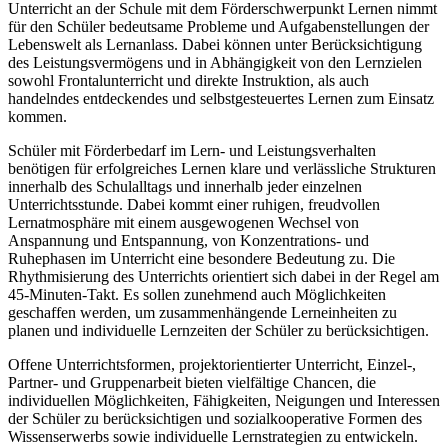
Unterricht an der Schule mit dem Förderschwerpunkt Lernen nimmt
für den Schüler bedeutsame Probleme und Aufgabenstellungen der
Lebenswelt als Lernanlass. Dabei können unter Berücksichtigung
des Leistungsvermögens und in Abhängigkeit von den Lernzielen
sowohl Frontalunterricht und direkte Instruktion, als auch
handelndes entdeckendes und selbstgesteuertes Lernen zum Einsatz
kommen.
Schüler mit Förderbedarf im Lern- und Leistungsverhalten
benötigen für erfolgreiches Lernen klare und verlässliche Strukturen
innerhalb des Schulalltags und innerhalb jeder einzelnen
Unterrichtsstunde. Dabei kommt einer ruhigen, freudvollen
Lernatmosphäre mit einem ausgewogenen Wechsel von
Anspannung und Entspannung, von Konzentrations- und
Ruhephasen im Unterricht eine besondere Bedeutung zu. Die
Rhythmisierung des Unterrichts orientiert sich dabei in der Regel am
45-Minuten-Takt. Es sollen zunehmend auch Möglichkeiten
geschaffen werden, um zusammenhängende Lerneinheiten zu
planen und individuelle Lernzeiten der Schüler zu berücksichtigen.
Offene Unterrichtsformen, projektorientierter Unterricht, Einzel-,
Partner- und Gruppenarbeit bieten vielfältige Chancen, die
individuellen Möglichkeiten, Fähigkeiten, Neigungen und Interessen
der Schüler zu berücksichtigen und sozialkooperative Formen des
Wissenserwerbs sowie individuelle Lernstrategien zu entwickeln.