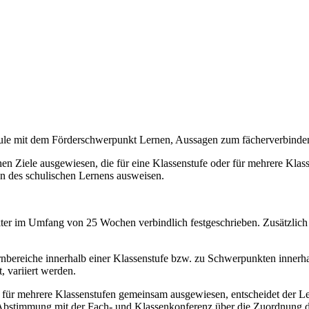
chule mit dem Förderschwerpunkt Lernen, Aussagen zum fächerverbind
n Ziele ausgewiesen, die für eine Klassenstufe oder für mehrere Klassen
on des schulischen Lernens ausweisen.
akter im Umfang von 25 Wochen verbindlich festgeschrieben. Zusätzlich
bereiche innerhalb einer Klassenstufe bzw. zu Schwerpunkten innerhal
, variiert werden.
e für mehrere Klassenstufen gemeinsam ausgewiesen, entscheidet der Le
 Abstimmung mit der Fach- und Klassenkonferenz über die Zuordnung de