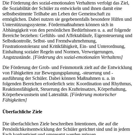
Die Förderung des sozial-emotionalen Verhaltens verfolgt das Ziel,
die Soziabilität der Schüler zu entwickeln und ihnen damit eine
selbstbestimmte Teilhabe am Leben der Gemeinschaft zu
ermöglichen. Dabei nutzen sie gegebenenfalls besondere Hilfen und
Unterstützungssysteme. Fördermaßnahmen können sich in
Abhängigkeit von den persönlichen Bedürfnissen u. a. auf folgende
Bereiche beziehen: Gefühls- und Affektabläufe, Eigensteuerung und
Selbstkontrolle, Selbst- und Fremdwahrnehmung,
Frustrationstoleranz und Kritikfähigkeit, Ein- und Unterordnung,
Einhaltung sozialer Regeln und Normen, Verweigerungen,
Angstzustände.
[Förderung des sozial-emotionalen Verhaltens]
Die Förderung der Grob- und Feinmotorik zielt auf die Entwicklung
von Fähigkeiten zur Bewegungsplanung, -steuerung und -
ausführung der Schüler. Dabei können Maßnahmen u. a. in
folgenden Bereichen erforderlich sein: Koordination und Rhythmus,
Reaktionsfähigkeit, Steuerung des Krafteinsatzes, Körperhaltung,
Körperbewusstsein und Lateralität.
[Förderung motorischer
Fähigkeiten]
Überfachliche Ziele
Die überfachlichen Ziele beschreiben Intentionen, die auf die
Persönlichkeitsentwicklung der Schüler gerichtet sind und in jedem
Fach konkretisiert und umgesetzt werden müssen.