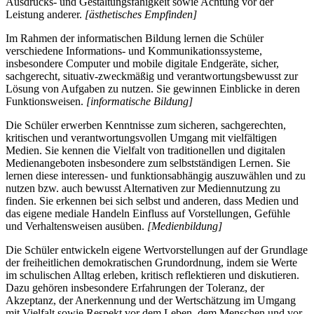
Ausdrucks- und Gestaltungsfähigkeit sowie Achtung vor der
Leistung anderer.
[ästhetisches Empfinden]
Im Rahmen der informatischen Bildung lernen die Schüler
verschiedene Informations- und Kommunikationssysteme,
insbesondere Computer und mobile digitale Endgeräte, sicher,
sachgerecht, situativ-zweckmäßig und verantwortungsbewusst zur
Lösung von Aufgaben zu nutzen. Sie gewinnen Einblicke in deren
Funktionsweisen.
[informatische Bildung]
Die Schüler erwerben Kenntnisse zum sicheren, sachgerechten,
kritischen und verantwortungsvollen Umgang mit vielfältigen
Medien. Sie kennen die Vielfalt von traditionellen und digitalen
Medienangeboten insbesondere zum selbstständigen Lernen. Sie
lernen diese interessen- und funktionsabhängig auszuwählen und zu
nutzen bzw. auch bewusst Alternativen zur Mediennutzung zu
finden. Sie erkennen bei sich selbst und anderen, dass Medien und
das eigene mediale Handeln Einfluss auf Vorstellungen, Gefühle
und Verhaltensweisen ausüben.
[Medienbildung]
Die Schüler entwickeln eigene Wertvorstellungen auf der Grundlage
der freiheitlichen demokratischen Grundordnung, indem sie Werte
im schulischen Alltag erleben, kritisch reflektieren und diskutieren.
Dazu gehören insbesondere Erfahrungen der Toleranz, der
Akzeptanz, der Anerkennung und der Wertschätzung im Umgang
mit Vielfalt sowie Respekt vor dem Leben, dem Menschen und vor