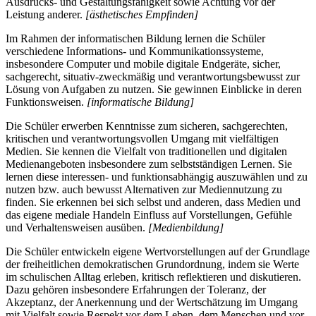
Ausdrucks- und Gestaltungsfähigkeit sowie Achtung vor der
Leistung anderer.
[ästhetisches Empfinden]
Im Rahmen der informatischen Bildung lernen die Schüler
verschiedene Informations- und Kommunikationssysteme,
insbesondere Computer und mobile digitale Endgeräte, sicher,
sachgerecht, situativ-zweckmäßig und verantwortungsbewusst zur
Lösung von Aufgaben zu nutzen. Sie gewinnen Einblicke in deren
Funktionsweisen.
[informatische Bildung]
Die Schüler erwerben Kenntnisse zum sicheren, sachgerechten,
kritischen und verantwortungsvollen Umgang mit vielfältigen
Medien. Sie kennen die Vielfalt von traditionellen und digitalen
Medienangeboten insbesondere zum selbstständigen Lernen. Sie
lernen diese interessen- und funktionsabhängig auszuwählen und zu
nutzen bzw. auch bewusst Alternativen zur Mediennutzung zu
finden. Sie erkennen bei sich selbst und anderen, dass Medien und
das eigene mediale Handeln Einfluss auf Vorstellungen, Gefühle
und Verhaltensweisen ausüben.
[Medienbildung]
Die Schüler entwickeln eigene Wertvorstellungen auf der Grundlage
der freiheitlichen demokratischen Grundordnung, indem sie Werte
im schulischen Alltag erleben, kritisch reflektieren und diskutieren.
Dazu gehören insbesondere Erfahrungen der Toleranz, der
Akzeptanz, der Anerkennung und der Wertschätzung im Umgang
mit Vielfalt sowie Respekt vor dem Leben, dem Menschen und vor