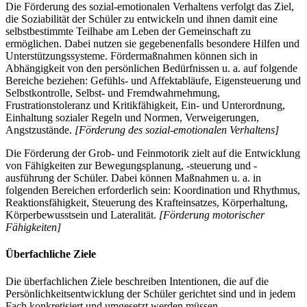
Die Förderung des sozial-emotionalen Verhaltens verfolgt das Ziel,
die Soziabilität der Schüler zu entwickeln und ihnen damit eine
selbstbestimmte Teilhabe am Leben der Gemeinschaft zu
ermöglichen. Dabei nutzen sie gegebenenfalls besondere Hilfen und
Unterstützungssysteme. Fördermaßnahmen können sich in
Abhängigkeit von den persönlichen Bedürfnissen u. a. auf folgende
Bereiche beziehen: Gefühls- und Affektabläufe, Eigensteuerung und
Selbstkontrolle, Selbst- und Fremdwahrnehmung,
Frustrationstoleranz und Kritikfähigkeit, Ein- und Unterordnung,
Einhaltung sozialer Regeln und Normen, Verweigerungen,
Angstzustände.
[Förderung des sozial-emotionalen Verhaltens]
Die Förderung der Grob- und Feinmotorik zielt auf die Entwicklung
von Fähigkeiten zur Bewegungsplanung, -steuerung und -
ausführung der Schüler. Dabei können Maßnahmen u. a. in
folgenden Bereichen erforderlich sein: Koordination und Rhythmus,
Reaktionsfähigkeit, Steuerung des Krafteinsatzes, Körperhaltung,
Körperbewusstsein und Lateralität.
[Förderung motorischer
Fähigkeiten]
Überfachliche Ziele
Die überfachlichen Ziele beschreiben Intentionen, die auf die
Persönlichkeitsentwicklung der Schüler gerichtet sind und in jedem
Fach konkretisiert und umgesetzt werden müssen.