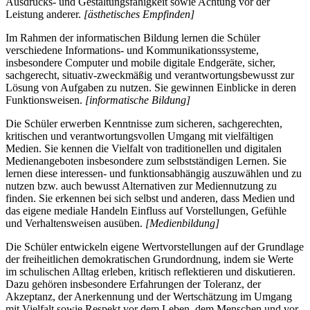
Ausdrucks- und Gestaltungsfähigkeit sowie Achtung vor der
Leistung anderer.
[ästhetisches Empfinden]
Im Rahmen der informatischen Bildung lernen die Schüler
verschiedene Informations- und Kommunikationssysteme,
insbesondere Computer und mobile digitale Endgeräte, sicher,
sachgerecht, situativ-zweckmäßig und verantwortungsbewusst zur
Lösung von Aufgaben zu nutzen. Sie gewinnen Einblicke in deren
Funktionsweisen.
[informatische Bildung]
Die Schüler erwerben Kenntnisse zum sicheren, sachgerechten,
kritischen und verantwortungsvollen Umgang mit vielfältigen
Medien. Sie kennen die Vielfalt von traditionellen und digitalen
Medienangeboten insbesondere zum selbstständigen Lernen. Sie
lernen diese interessen- und funktionsabhängig auszuwählen und zu
nutzen bzw. auch bewusst Alternativen zur Mediennutzung zu
finden. Sie erkennen bei sich selbst und anderen, dass Medien und
das eigene mediale Handeln Einfluss auf Vorstellungen, Gefühle
und Verhaltensweisen ausüben.
[Medienbildung]
Die Schüler entwickeln eigene Wertvorstellungen auf der Grundlage
der freiheitlichen demokratischen Grundordnung, indem sie Werte
im schulischen Alltag erleben, kritisch reflektieren und diskutieren.
Dazu gehören insbesondere Erfahrungen der Toleranz, der
Akzeptanz, der Anerkennung und der Wertschätzung im Umgang
mit Vielfalt sowie Respekt vor dem Leben, dem Menschen und vor