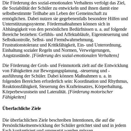
Die Förderung des sozial-emotionalen Verhaltens verfolgt das Ziel,
die Soziabilität der Schüler zu entwickeln und ihnen damit eine
selbstbestimmte Teilhabe am Leben der Gemeinschaft zu
ermöglichen. Dabei nutzen sie gegebenenfalls besondere Hilfen und
Unterstützungssysteme. Fördermaßnahmen können sich in
Abhängigkeit von den persönlichen Bedürfnissen u. a. auf folgende
Bereiche beziehen: Gefühls- und Affektabläufe, Eigensteuerung und
Selbstkontrolle, Selbst- und Fremdwahrnehmung,
Frustrationstoleranz und Kritikfähigkeit, Ein- und Unterordnung,
Einhaltung sozialer Regeln und Normen, Verweigerungen,
Angstzustände.
[Förderung des sozial-emotionalen Verhaltens]
Die Förderung der Grob- und Feinmotorik zielt auf die Entwicklung
von Fähigkeiten zur Bewegungsplanung, -steuerung und -
ausführung der Schüler. Dabei können Maßnahmen u. a. in
folgenden Bereichen erforderlich sein: Koordination und Rhythmus,
Reaktionsfähigkeit, Steuerung des Krafteinsatzes, Körperhaltung,
Körperbewusstsein und Lateralität.
[Förderung motorischer
Fähigkeiten]
Überfachliche Ziele
Die überfachlichen Ziele beschreiben Intentionen, die auf die
Persönlichkeitsentwicklung der Schüler gerichtet sind und in jedem
Fach konkretisiert und umgesetzt werden müssen.