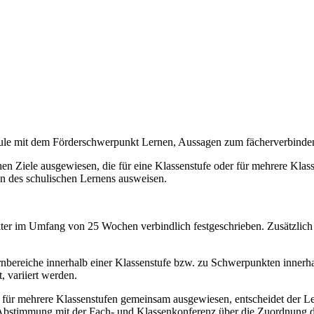
chule mit dem Förderschwerpunkt Lernen, Aussagen zum fächerverbind
n Ziele ausgewiesen, die für eine Klassenstufe oder für mehrere Klassen
on des schulischen Lernens ausweisen.
akter im Umfang von 25 Wochen verbindlich festgeschrieben. Zusätzlich
bereiche innerhalb einer Klassenstufe bzw. zu Schwerpunkten innerhal
, variiert werden.
e für mehrere Klassenstufen gemeinsam ausgewiesen, entscheidet der Le
 Abstimmung mit der Fach- und Klassenkonferenz über die Zuordnung de