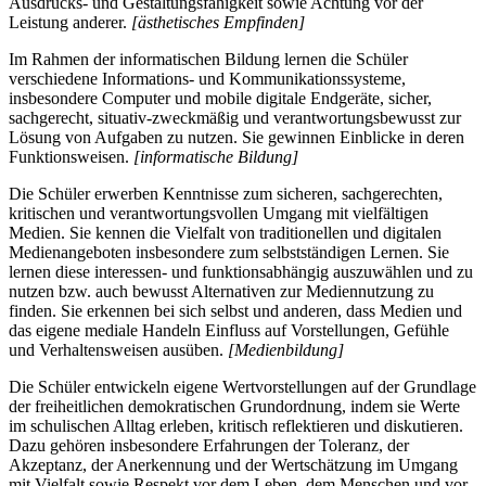
Ausdrucks- und Gestaltungsfähigkeit sowie Achtung vor der
Leistung anderer.
[ästhetisches Empfinden]
Im Rahmen der informatischen Bildung lernen die Schüler
verschiedene Informations- und Kommunikationssysteme,
insbesondere Computer und mobile digitale Endgeräte, sicher,
sachgerecht, situativ-zweckmäßig und verantwortungsbewusst zur
Lösung von Aufgaben zu nutzen. Sie gewinnen Einblicke in deren
Funktionsweisen.
[informatische Bildung]
Die Schüler erwerben Kenntnisse zum sicheren, sachgerechten,
kritischen und verantwortungsvollen Umgang mit vielfältigen
Medien. Sie kennen die Vielfalt von traditionellen und digitalen
Medienangeboten insbesondere zum selbstständigen Lernen. Sie
lernen diese interessen- und funktionsabhängig auszuwählen und zu
nutzen bzw. auch bewusst Alternativen zur Mediennutzung zu
finden. Sie erkennen bei sich selbst und anderen, dass Medien und
das eigene mediale Handeln Einfluss auf Vorstellungen, Gefühle
und Verhaltensweisen ausüben.
[Medienbildung]
Die Schüler entwickeln eigene Wertvorstellungen auf der Grundlage
der freiheitlichen demokratischen Grundordnung, indem sie Werte
im schulischen Alltag erleben, kritisch reflektieren und diskutieren.
Dazu gehören insbesondere Erfahrungen der Toleranz, der
Akzeptanz, der Anerkennung und der Wertschätzung im Umgang
mit Vielfalt sowie Respekt vor dem Leben, dem Menschen und vor