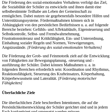
Die Förderung des sozial-emotionalen Verhaltens verfolgt das Ziel,
die Soziabilität der Schüler zu entwickeln und ihnen damit eine
selbstbestimmte Teilhabe am Leben der Gemeinschaft zu
ermöglichen. Dabei nutzen sie gegebenenfalls besondere Hilfen und
Unterstützungssysteme. Fördermaßnahmen können sich in
Abhängigkeit von den persönlichen Bedürfnissen u. a. auf folgende
Bereiche beziehen: Gefühls- und Affektabläufe, Eigensteuerung und
Selbstkontrolle, Selbst- und Fremdwahrnehmung,
Frustrationstoleranz und Kritikfähigkeit, Ein- und Unterordnung,
Einhaltung sozialer Regeln und Normen, Verweigerungen,
Angstzustände.
[Förderung des sozial-emotionalen Verhaltens]
Die Förderung der Grob- und Feinmotorik zielt auf die Entwicklung
von Fähigkeiten zur Bewegungsplanung, -steuerung und -
ausführung der Schüler. Dabei können Maßnahmen u. a. in
folgenden Bereichen erforderlich sein: Koordination und Rhythmus,
Reaktionsfähigkeit, Steuerung des Krafteinsatzes, Körperhaltung,
Körperbewusstsein und Lateralität.
[Förderung motorischer
Fähigkeiten]
Überfachliche Ziele
Die überfachlichen Ziele beschreiben Intentionen, die auf die
Persönlichkeitsentwicklung der Schüler gerichtet sind und in jedem
Fach konkretisiert und umgesetzt werden müssen.