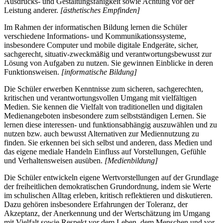
Ausdrucks- und Gestaltungsfähigkeit sowie Achtung vor der
Leistung anderer.
[ästhetisches Empfinden]
Im Rahmen der informatischen Bildung lernen die Schüler
verschiedene Informations- und Kommunikationssysteme,
insbesondere Computer und mobile digitale Endgeräte, sicher,
sachgerecht, situativ-zweckmäßig und verantwortungsbewusst zur
Lösung von Aufgaben zu nutzen. Sie gewinnen Einblicke in deren
Funktionsweisen.
[informatische Bildung]
Die Schüler erwerben Kenntnisse zum sicheren, sachgerechten,
kritischen und verantwortungsvollen Umgang mit vielfältigen
Medien. Sie kennen die Vielfalt von traditionellen und digitalen
Medienangeboten insbesondere zum selbstständigen Lernen. Sie
lernen diese interessen- und funktionsabhängig auszuwählen und zu
nutzen bzw. auch bewusst Alternativen zur Mediennutzung zu
finden. Sie erkennen bei sich selbst und anderen, dass Medien und
das eigene mediale Handeln Einfluss auf Vorstellungen, Gefühle
und Verhaltensweisen ausüben.
[Medienbildung]
Die Schüler entwickeln eigene Wertvorstellungen auf der Grundlage
der freiheitlichen demokratischen Grundordnung, indem sie Werte
im schulischen Alltag erleben, kritisch reflektieren und diskutieren.
Dazu gehören insbesondere Erfahrungen der Toleranz, der
Akzeptanz, der Anerkennung und der Wertschätzung im Umgang
mit Vielfalt sowie Respekt vor dem Leben, dem Menschen und vor