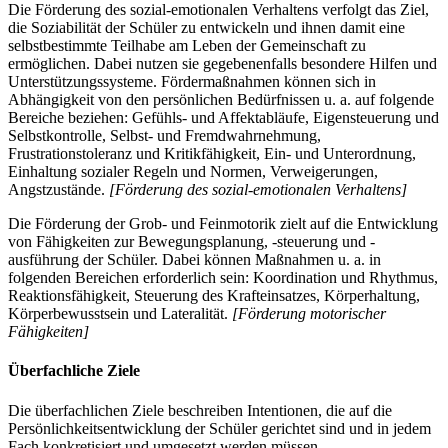
Die Förderung des sozial-emotionalen Verhaltens verfolgt das Ziel,
die Soziabilität der Schüler zu entwickeln und ihnen damit eine
selbstbestimmte Teilhabe am Leben der Gemeinschaft zu
ermöglichen. Dabei nutzen sie gegebenenfalls besondere Hilfen und
Unterstützungssysteme. Fördermaßnahmen können sich in
Abhängigkeit von den persönlichen Bedürfnissen u. a. auf folgende
Bereiche beziehen: Gefühls- und Affektabläufe, Eigensteuerung und
Selbstkontrolle, Selbst- und Fremdwahrnehmung,
Frustrationstoleranz und Kritikfähigkeit, Ein- und Unterordnung,
Einhaltung sozialer Regeln und Normen, Verweigerungen,
Angstzustände.
[Förderung des sozial-emotionalen Verhaltens]
Die Förderung der Grob- und Feinmotorik zielt auf die Entwicklung
von Fähigkeiten zur Bewegungsplanung, -steuerung und -
ausführung der Schüler. Dabei können Maßnahmen u. a. in
folgenden Bereichen erforderlich sein: Koordination und Rhythmus,
Reaktionsfähigkeit, Steuerung des Krafteinsatzes, Körperhaltung,
Körperbewusstsein und Lateralität.
[Förderung motorischer
Fähigkeiten]
Überfachliche Ziele
Die überfachlichen Ziele beschreiben Intentionen, die auf die
Persönlichkeitsentwicklung der Schüler gerichtet sind und in jedem
Fach konkretisiert und umgesetzt werden müssen.