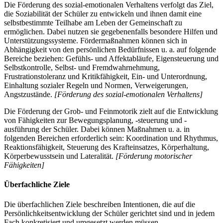
Die Förderung des sozial-emotionalen Verhaltens verfolgt das Ziel,
die Soziabilität der Schüler zu entwickeln und ihnen damit eine
selbstbestimmte Teilhabe am Leben der Gemeinschaft zu
ermöglichen. Dabei nutzen sie gegebenenfalls besondere Hilfen und
Unterstützungssysteme. Fördermaßnahmen können sich in
Abhängigkeit von den persönlichen Bedürfnissen u. a. auf folgende
Bereiche beziehen: Gefühls- und Affektabläufe, Eigensteuerung und
Selbstkontrolle, Selbst- und Fremdwahrnehmung,
Frustrationstoleranz und Kritikfähigkeit, Ein- und Unterordnung,
Einhaltung sozialer Regeln und Normen, Verweigerungen,
Angstzustände.
[Förderung des sozial-emotionalen Verhaltens]
Die Förderung der Grob- und Feinmotorik zielt auf die Entwicklung
von Fähigkeiten zur Bewegungsplanung, -steuerung und -
ausführung der Schüler. Dabei können Maßnahmen u. a. in
folgenden Bereichen erforderlich sein: Koordination und Rhythmus,
Reaktionsfähigkeit, Steuerung des Krafteinsatzes, Körperhaltung,
Körperbewusstsein und Lateralität.
[Förderung motorischer
Fähigkeiten]
Überfachliche Ziele
Die überfachlichen Ziele beschreiben Intentionen, die auf die
Persönlichkeitsentwicklung der Schüler gerichtet sind und in jedem
Fach konkretisiert und umgesetzt werden müssen.