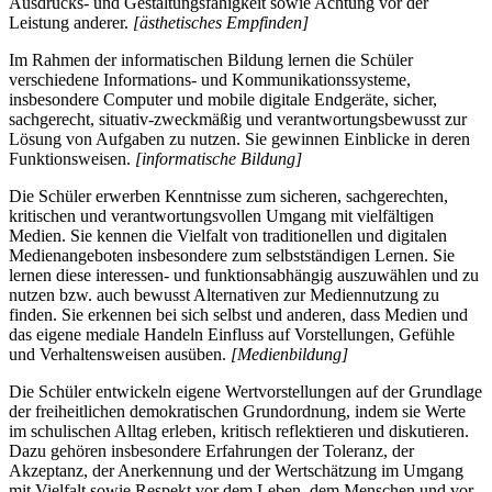
Ausdrucks- und Gestaltungsfähigkeit sowie Achtung vor der
Leistung anderer.
[ästhetisches Empfinden]
Im Rahmen der informatischen Bildung lernen die Schüler
verschiedene Informations- und Kommunikationssysteme,
insbesondere Computer und mobile digitale Endgeräte, sicher,
sachgerecht, situativ-zweckmäßig und verantwortungsbewusst zur
Lösung von Aufgaben zu nutzen. Sie gewinnen Einblicke in deren
Funktionsweisen.
[informatische Bildung]
Die Schüler erwerben Kenntnisse zum sicheren, sachgerechten,
kritischen und verantwortungsvollen Umgang mit vielfältigen
Medien. Sie kennen die Vielfalt von traditionellen und digitalen
Medienangeboten insbesondere zum selbstständigen Lernen. Sie
lernen diese interessen- und funktionsabhängig auszuwählen und zu
nutzen bzw. auch bewusst Alternativen zur Mediennutzung zu
finden. Sie erkennen bei sich selbst und anderen, dass Medien und
das eigene mediale Handeln Einfluss auf Vorstellungen, Gefühle
und Verhaltensweisen ausüben.
[Medienbildung]
Die Schüler entwickeln eigene Wertvorstellungen auf der Grundlage
der freiheitlichen demokratischen Grundordnung, indem sie Werte
im schulischen Alltag erleben, kritisch reflektieren und diskutieren.
Dazu gehören insbesondere Erfahrungen der Toleranz, der
Akzeptanz, der Anerkennung und der Wertschätzung im Umgang
mit Vielfalt sowie Respekt vor dem Leben, dem Menschen und vor