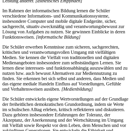
Leistung anderer.
[ästhetisches Empfinden]
Im Rahmen der informatischen Bildung lernen die Schüler
verschiedene Informations- und Kommunikationssysteme,
insbesondere Computer und mobile digitale Endgeräte, sicher,
sachgerecht, situativ-zweckmäßig und verantwortungsbewusst zur
Lösung von Aufgaben zu nutzen. Sie gewinnen Einblicke in deren
Funktionsweisen.
[informatische Bildung]
Die Schüler erwerben Kenntnisse zum sicheren, sachgerechten,
kritischen und verantwortungsvollen Umgang mit vielfältigen
Medien. Sie kennen die Vielfalt von traditionellen und digitalen
Medienangeboten insbesondere zum selbstständigen Lernen. Sie
lernen diese interessen- und funktionsabhängig auszuwählen und zu
nutzen bzw. auch bewusst Alternativen zur Mediennutzung zu
finden. Sie erkennen bei sich selbst und anderen, dass Medien und
das eigene mediale Handeln Einfluss auf Vorstellungen, Gefühle
und Verhaltensweisen ausüben.
[Medienbildung]
Die Schüler entwickeln eigene Wertvorstellungen auf der Grundlage
der freiheitlichen demokratischen Grundordnung, indem sie Werte
im schulischen Alltag erleben, kritisch reflektieren und diskutieren.
Dazu gehören insbesondere Erfahrungen der Toleranz, der
Akzeptanz, der Anerkennung und der Wertschätzung im Umgang
mit Vielfalt sowie Respekt vor dem Leben, dem Menschen und vor
zukünftigen Generationen. Sie entwickeln die Fähigkeit und