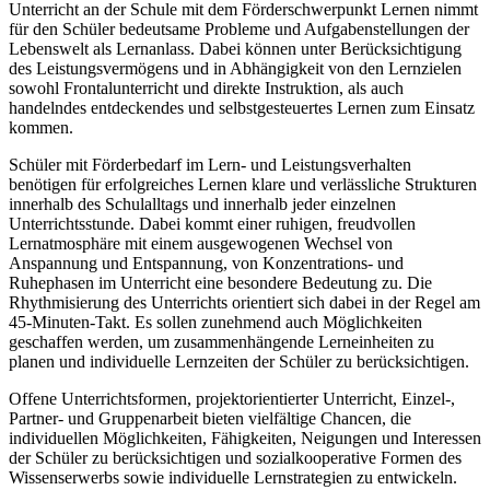
Unterricht an der Schule mit dem Förderschwerpunkt Lernen nimmt
für den Schüler bedeutsame Probleme und Aufgabenstellungen der
Lebenswelt als Lernanlass. Dabei können unter Berücksichtigung
des Leistungsvermögens und in Abhängigkeit von den Lernzielen
sowohl Frontalunterricht und direkte Instruktion, als auch
handelndes entdeckendes und selbstgesteuertes Lernen zum Einsatz
kommen.
Schüler mit Förderbedarf im Lern- und Leistungsverhalten
benötigen für erfolgreiches Lernen klare und verlässliche Strukturen
innerhalb des Schulalltags und innerhalb jeder einzelnen
Unterrichtsstunde. Dabei kommt einer ruhigen, freudvollen
Lernatmosphäre mit einem ausgewogenen Wechsel von
Anspannung und Entspannung, von Konzentrations- und
Ruhephasen im Unterricht eine besondere Bedeutung zu. Die
Rhythmisierung des Unterrichts orientiert sich dabei in der Regel am
45-Minuten-Takt. Es sollen zunehmend auch Möglichkeiten
geschaffen werden, um zusammenhängende Lerneinheiten zu
planen und individuelle Lernzeiten der Schüler zu berücksichtigen.
Offene Unterrichtsformen, projektorientierter Unterricht, Einzel-,
Partner- und Gruppenarbeit bieten vielfältige Chancen, die
individuellen Möglichkeiten, Fähigkeiten, Neigungen und Interessen
der Schüler zu berücksichtigen und sozialkooperative Formen des
Wissenserwerbs sowie individuelle Lernstrategien zu entwickeln.