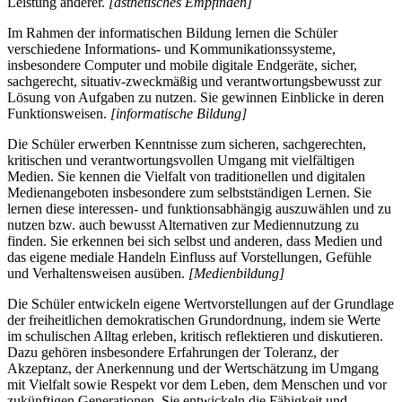
Leistung anderer.
[ästhetisches Empfinden]
Im Rahmen der informatischen Bildung lernen die Schüler
verschiedene Informations- und Kommunikationssysteme,
insbesondere Computer und mobile digitale Endgeräte, sicher,
sachgerecht, situativ-zweckmäßig und verantwortungsbewusst zur
Lösung von Aufgaben zu nutzen. Sie gewinnen Einblicke in deren
Funktionsweisen.
[informatische Bildung]
Die Schüler erwerben Kenntnisse zum sicheren, sachgerechten,
kritischen und verantwortungsvollen Umgang mit vielfältigen
Medien. Sie kennen die Vielfalt von traditionellen und digitalen
Medienangeboten insbesondere zum selbstständigen Lernen. Sie
lernen diese interessen- und funktionsabhängig auszuwählen und zu
nutzen bzw. auch bewusst Alternativen zur Mediennutzung zu
finden. Sie erkennen bei sich selbst und anderen, dass Medien und
das eigene mediale Handeln Einfluss auf Vorstellungen, Gefühle
und Verhaltensweisen ausüben.
[Medienbildung]
Die Schüler entwickeln eigene Wertvorstellungen auf der Grundlage
der freiheitlichen demokratischen Grundordnung, indem sie Werte
im schulischen Alltag erleben, kritisch reflektieren und diskutieren.
Dazu gehören insbesondere Erfahrungen der Toleranz, der
Akzeptanz, der Anerkennung und der Wertschätzung im Umgang
mit Vielfalt sowie Respekt vor dem Leben, dem Menschen und vor
zukünftigen Generationen. Sie entwickeln die Fähigkeit und