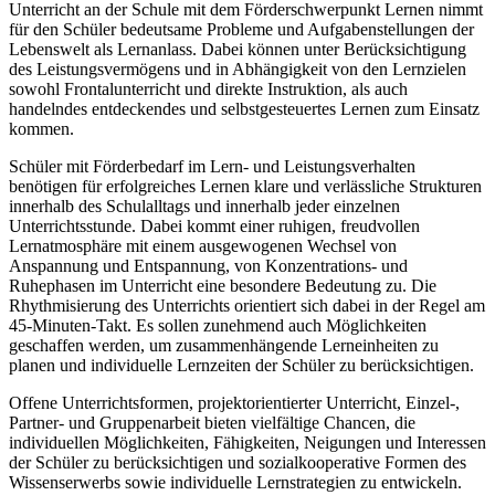
Unterricht an der Schule mit dem Förderschwerpunkt Lernen nimmt
für den Schüler bedeutsame Probleme und Aufgabenstellungen der
Lebenswelt als Lernanlass. Dabei können unter Berücksichtigung
des Leistungsvermögens und in Abhängigkeit von den Lernzielen
sowohl Frontalunterricht und direkte Instruktion, als auch
handelndes entdeckendes und selbstgesteuertes Lernen zum Einsatz
kommen.
Schüler mit Förderbedarf im Lern- und Leistungsverhalten
benötigen für erfolgreiches Lernen klare und verlässliche Strukturen
innerhalb des Schulalltags und innerhalb jeder einzelnen
Unterrichtsstunde. Dabei kommt einer ruhigen, freudvollen
Lernatmosphäre mit einem ausgewogenen Wechsel von
Anspannung und Entspannung, von Konzentrations- und
Ruhephasen im Unterricht eine besondere Bedeutung zu. Die
Rhythmisierung des Unterrichts orientiert sich dabei in der Regel am
45-Minuten-Takt. Es sollen zunehmend auch Möglichkeiten
geschaffen werden, um zusammenhängende Lerneinheiten zu
planen und individuelle Lernzeiten der Schüler zu berücksichtigen.
Offene Unterrichtsformen, projektorientierter Unterricht, Einzel-,
Partner- und Gruppenarbeit bieten vielfältige Chancen, die
individuellen Möglichkeiten, Fähigkeiten, Neigungen und Interessen
der Schüler zu berücksichtigen und sozialkooperative Formen des
Wissenserwerbs sowie individuelle Lernstrategien zu entwickeln.