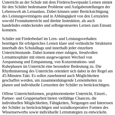
Unterricht an der Schule mit dem Förderschwerpunkt Lernen nimmt
für den Schüler bedeutsame Probleme und Aufgabenstellungen der
Lebenswelt als Lernanlass. Dabei können unter Berücksichtigung
des Leistungsvermögens und in Abhängigkeit von den Lernzielen
sowohl Frontalunterricht und direkte Instruktion, als auch
handelndes entdeckendes und selbstgesteuertes Lernen zum Einsatz
kommen.
Schüler mit Förderbedarf im Lern- und Leistungsverhalten
benötigen für erfolgreiches Lernen klare und verlässliche Strukturen
innerhalb des Schulalltags und innerhalb jeder einzelnen
Unterrichtsstunde. Dabei kommt einer ruhigen, freudvollen
Lernatmosphäre mit einem ausgewogenen Wechsel von
Anspannung und Entspannung, von Konzentrations- und
Ruhephasen im Unterricht eine besondere Bedeutung zu. Die
Rhythmisierung des Unterrichts orientiert sich dabei in der Regel am
45-Minuten-Takt. Es sollen zunehmend auch Möglichkeiten
geschaffen werden, um zusammenhängende Lerneinheiten zu
planen und individuelle Lernzeiten der Schüler zu berücksichtigen.
Offene Unterrichtsformen, projektorientierter Unterricht, Einzel-,
Partner- und Gruppenarbeit bieten vielfältige Chancen, die
individuellen Möglichkeiten, Fähigkeiten, Neigungen und Interessen
der Schüler zu berücksichtigen und sozialkooperative Formen des
Wissenserwerbs sowie individuelle Lernstrategien zu entwickeln.