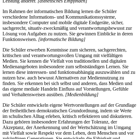
Leistung anderer.
[ästhetisches Empfinden]
Im Rahmen der informatischen Bildung lernen die Schüler
verschiedene Informations- und Kommunikationssysteme,
insbesondere Computer und mobile digitale Endgeräte, sicher,
sachgerecht, situativ-zweckmäßig und verantwortungsbewusst zur
Lösung von Aufgaben zu nutzen. Sie gewinnen Einblicke in deren
Funktionsweisen.
[informatische Bildung]
Die Schüler erwerben Kenntnisse zum sicheren, sachgerechten,
kritischen und verantwortungsvollen Umgang mit vielfältigen
Medien. Sie kennen die Vielfalt von traditionellen und digitalen
Medienangeboten insbesondere zum selbstständigen Lernen. Sie
lernen diese interessen- und funktionsabhängig auszuwählen und zu
nutzen bzw. auch bewusst Alternativen zur Mediennutzung zu
finden. Sie erkennen bei sich selbst und anderen, dass Medien und
das eigene mediale Handeln Einfluss auf Vorstellungen, Gefühle
und Verhaltensweisen ausüben.
[Medienbildung]
Die Schüler entwickeln eigene Wertvorstellungen auf der Grundlage
der freiheitlichen demokratischen Grundordnung, indem sie Werte
im schulischen Alltag erleben, kritisch reflektieren und diskutieren.
Dazu gehören insbesondere Erfahrungen der Toleranz, der
Akzeptanz, der Anerkennung und der Wertschätzung im Umgang
mit Vielfalt sowie Respekt vor dem Leben, dem Menschen und vor
zukünftigen Generationen. Sie entwickeln die Fähigkeit und