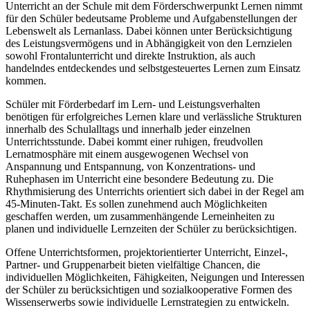
Unterricht an der Schule mit dem Förderschwerpunkt Lernen nimmt
für den Schüler bedeutsame Probleme und Aufgabenstellungen der
Lebenswelt als Lernanlass. Dabei können unter Berücksichtigung
des Leistungsvermögens und in Abhängigkeit von den Lernzielen
sowohl Frontalunterricht und direkte Instruktion, als auch
handelndes entdeckendes und selbstgesteuertes Lernen zum Einsatz
kommen.
Schüler mit Förderbedarf im Lern- und Leistungsverhalten
benötigen für erfolgreiches Lernen klare und verlässliche Strukturen
innerhalb des Schulalltags und innerhalb jeder einzelnen
Unterrichtsstunde. Dabei kommt einer ruhigen, freudvollen
Lernatmosphäre mit einem ausgewogenen Wechsel von
Anspannung und Entspannung, von Konzentrations- und
Ruhephasen im Unterricht eine besondere Bedeutung zu. Die
Rhythmisierung des Unterrichts orientiert sich dabei in der Regel am
45-Minuten-Takt. Es sollen zunehmend auch Möglichkeiten
geschaffen werden, um zusammenhängende Lerneinheiten zu
planen und individuelle Lernzeiten der Schüler zu berücksichtigen.
Offene Unterrichtsformen, projektorientierter Unterricht, Einzel-,
Partner- und Gruppenarbeit bieten vielfältige Chancen, die
individuellen Möglichkeiten, Fähigkeiten, Neigungen und Interessen
der Schüler zu berücksichtigen und sozialkooperative Formen des
Wissenserwerbs sowie individuelle Lernstrategien zu entwickeln.