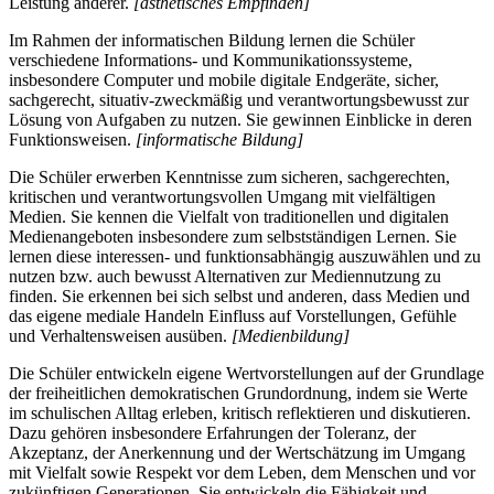
Leistung anderer.
[ästhetisches Empfinden]
Im Rahmen der informatischen Bildung lernen die Schüler
verschiedene Informations- und Kommunikationssysteme,
insbesondere Computer und mobile digitale Endgeräte, sicher,
sachgerecht, situativ-zweckmäßig und verantwortungsbewusst zur
Lösung von Aufgaben zu nutzen. Sie gewinnen Einblicke in deren
Funktionsweisen.
[informatische Bildung]
Die Schüler erwerben Kenntnisse zum sicheren, sachgerechten,
kritischen und verantwortungsvollen Umgang mit vielfältigen
Medien. Sie kennen die Vielfalt von traditionellen und digitalen
Medienangeboten insbesondere zum selbstständigen Lernen. Sie
lernen diese interessen- und funktionsabhängig auszuwählen und zu
nutzen bzw. auch bewusst Alternativen zur Mediennutzung zu
finden. Sie erkennen bei sich selbst und anderen, dass Medien und
das eigene mediale Handeln Einfluss auf Vorstellungen, Gefühle
und Verhaltensweisen ausüben.
[Medienbildung]
Die Schüler entwickeln eigene Wertvorstellungen auf der Grundlage
der freiheitlichen demokratischen Grundordnung, indem sie Werte
im schulischen Alltag erleben, kritisch reflektieren und diskutieren.
Dazu gehören insbesondere Erfahrungen der Toleranz, der
Akzeptanz, der Anerkennung und der Wertschätzung im Umgang
mit Vielfalt sowie Respekt vor dem Leben, dem Menschen und vor
zukünftigen Generationen. Sie entwickeln die Fähigkeit und