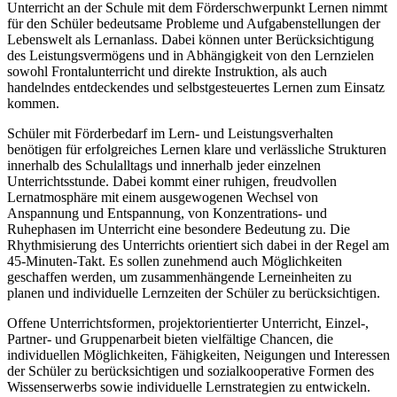
Unterricht an der Schule mit dem Förderschwerpunkt Lernen nimmt
für den Schüler bedeutsame Probleme und Aufgabenstellungen der
Lebenswelt als Lernanlass. Dabei können unter Berücksichtigung
des Leistungsvermögens und in Abhängigkeit von den Lernzielen
sowohl Frontalunterricht und direkte Instruktion, als auch
handelndes entdeckendes und selbstgesteuertes Lernen zum Einsatz
kommen.
Schüler mit Förderbedarf im Lern- und Leistungsverhalten
benötigen für erfolgreiches Lernen klare und verlässliche Strukturen
innerhalb des Schulalltags und innerhalb jeder einzelnen
Unterrichtsstunde. Dabei kommt einer ruhigen, freudvollen
Lernatmosphäre mit einem ausgewogenen Wechsel von
Anspannung und Entspannung, von Konzentrations- und
Ruhephasen im Unterricht eine besondere Bedeutung zu. Die
Rhythmisierung des Unterrichts orientiert sich dabei in der Regel am
45-Minuten-Takt. Es sollen zunehmend auch Möglichkeiten
geschaffen werden, um zusammenhängende Lerneinheiten zu
planen und individuelle Lernzeiten der Schüler zu berücksichtigen.
Offene Unterrichtsformen, projektorientierter Unterricht, Einzel-,
Partner- und Gruppenarbeit bieten vielfältige Chancen, die
individuellen Möglichkeiten, Fähigkeiten, Neigungen und Interessen
der Schüler zu berücksichtigen und sozialkooperative Formen des
Wissenserwerbs sowie individuelle Lernstrategien zu entwickeln.