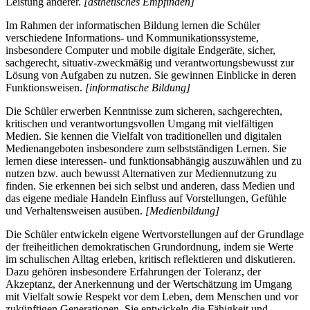
Leistung anderer.
[ästhetisches Empfinden]
Im Rahmen der informatischen Bildung lernen die Schüler
verschiedene Informations- und Kommunikationssysteme,
insbesondere Computer und mobile digitale Endgeräte, sicher,
sachgerecht, situativ-zweckmäßig und verantwortungsbewusst zur
Lösung von Aufgaben zu nutzen. Sie gewinnen Einblicke in deren
Funktionsweisen.
[informatische Bildung]
Die Schüler erwerben Kenntnisse zum sicheren, sachgerechten,
kritischen und verantwortungsvollen Umgang mit vielfältigen
Medien. Sie kennen die Vielfalt von traditionellen und digitalen
Medienangeboten insbesondere zum selbstständigen Lernen. Sie
lernen diese interessen- und funktionsabhängig auszuwählen und zu
nutzen bzw. auch bewusst Alternativen zur Mediennutzung zu
finden. Sie erkennen bei sich selbst und anderen, dass Medien und
das eigene mediale Handeln Einfluss auf Vorstellungen, Gefühle
und Verhaltensweisen ausüben.
[Medienbildung]
Die Schüler entwickeln eigene Wertvorstellungen auf der Grundlage
der freiheitlichen demokratischen Grundordnung, indem sie Werte
im schulischen Alltag erleben, kritisch reflektieren und diskutieren.
Dazu gehören insbesondere Erfahrungen der Toleranz, der
Akzeptanz, der Anerkennung und der Wertschätzung im Umgang
mit Vielfalt sowie Respekt vor dem Leben, dem Menschen und vor
zukünftigen Generationen. Sie entwickeln die Fähigkeit und