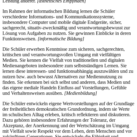
Leistung anderer.
[ästhetisches Empfinden]
Im Rahmen der informatischen Bildung lernen die Schüler
verschiedene Informations- und Kommunikationssysteme,
insbesondere Computer und mobile digitale Endgeräte, sicher,
sachgerecht, situativ-zweckmäßig und verantwortungsbewusst zur
Lösung von Aufgaben zu nutzen. Sie gewinnen Einblicke in deren
Funktionsweisen.
[informatische Bildung]
Die Schüler erwerben Kenntnisse zum sicheren, sachgerechten,
kritischen und verantwortungsvollen Umgang mit vielfältigen
Medien. Sie kennen die Vielfalt von traditionellen und digitalen
Medienangeboten insbesondere zum selbstständigen Lernen. Sie
lernen diese interessen- und funktionsabhängig auszuwählen und zu
nutzen bzw. auch bewusst Alternativen zur Mediennutzung zu
finden. Sie erkennen bei sich selbst und anderen, dass Medien und
das eigene mediale Handeln Einfluss auf Vorstellungen, Gefühle
und Verhaltensweisen ausüben.
[Medienbildung]
Die Schüler entwickeln eigene Wertvorstellungen auf der Grundlage
der freiheitlichen demokratischen Grundordnung, indem sie Werte
im schulischen Alltag erleben, kritisch reflektieren und diskutieren.
Dazu gehören insbesondere Erfahrungen der Toleranz, der
Akzeptanz, der Anerkennung und der Wertschätzung im Umgang
mit Vielfalt sowie Respekt vor dem Leben, dem Menschen und vor
zukünftigen Generationen. Sie entwickeln die Fähigkeit und