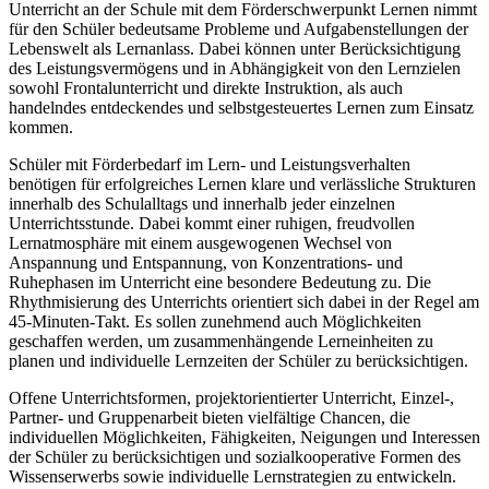
Unterricht an der Schule mit dem Förderschwerpunkt Lernen nimmt
für den Schüler bedeutsame Probleme und Aufgabenstellungen der
Lebenswelt als Lernanlass. Dabei können unter Berücksichtigung
des Leistungsvermögens und in Abhängigkeit von den Lernzielen
sowohl Frontalunterricht und direkte Instruktion, als auch
handelndes entdeckendes und selbstgesteuertes Lernen zum Einsatz
kommen.
Schüler mit Förderbedarf im Lern- und Leistungsverhalten
benötigen für erfolgreiches Lernen klare und verlässliche Strukturen
innerhalb des Schulalltags und innerhalb jeder einzelnen
Unterrichtsstunde. Dabei kommt einer ruhigen, freudvollen
Lernatmosphäre mit einem ausgewogenen Wechsel von
Anspannung und Entspannung, von Konzentrations- und
Ruhephasen im Unterricht eine besondere Bedeutung zu. Die
Rhythmisierung des Unterrichts orientiert sich dabei in der Regel am
45-Minuten-Takt. Es sollen zunehmend auch Möglichkeiten
geschaffen werden, um zusammenhängende Lerneinheiten zu
planen und individuelle Lernzeiten der Schüler zu berücksichtigen.
Offene Unterrichtsformen, projektorientierter Unterricht, Einzel-,
Partner- und Gruppenarbeit bieten vielfältige Chancen, die
individuellen Möglichkeiten, Fähigkeiten, Neigungen und Interessen
der Schüler zu berücksichtigen und sozialkooperative Formen des
Wissenserwerbs sowie individuelle Lernstrategien zu entwickeln.