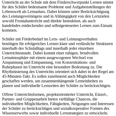
Unterricht an der Schule mit dem Förderschwerpunkt Lernen nimmt
für den Schüler bedeutsame Probleme und Aufgabenstellungen der
Lebenswelt als Lernanlass. Dabei können unter Berücksichtigung
des Leistungsvermögens und in Abhängigkeit von den Lernzielen
sowohl Frontalunterricht und direkte Instruktion, als auch
handelndes entdeckendes und selbstgesteuertes Lernen zum Einsatz
kommen.
Schüler mit Förderbedarf im Lern- und Leistungsverhalten
benötigen für erfolgreiches Lernen klare und verlässliche Strukturen
innerhalb des Schulalltags und innerhalb jeder einzelnen
Unterrichtsstunde. Dabei kommt einer ruhigen, freudvollen
Lernatmosphäre mit einem ausgewogenen Wechsel von
Anspannung und Entspannung, von Konzentrations- und
Ruhephasen im Unterricht eine besondere Bedeutung zu. Die
Rhythmisierung des Unterrichts orientiert sich dabei in der Regel am
45-Minuten-Takt. Es sollen zunehmend auch Möglichkeiten
geschaffen werden, um zusammenhängende Lerneinheiten zu
planen und individuelle Lernzeiten der Schüler zu berücksichtigen.
Offene Unterrichtsformen, projektorientierter Unterricht, Einzel-,
Partner- und Gruppenarbeit bieten vielfältige Chancen, die
individuellen Möglichkeiten, Fähigkeiten, Neigungen und Interessen
der Schüler zu berücksichtigen und sozialkooperative Formen des
Wissenserwerbs sowie individuelle Lernstrategien zu entwickeln.