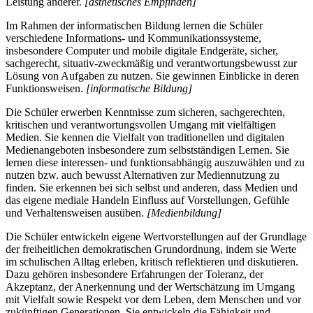
Leistung anderer.
[ästhetisches Empfinden]
Im Rahmen der informatischen Bildung lernen die Schüler
verschiedene Informations- und Kommunikationssysteme,
insbesondere Computer und mobile digitale Endgeräte, sicher,
sachgerecht, situativ-zweckmäßig und verantwortungsbewusst zur
Lösung von Aufgaben zu nutzen. Sie gewinnen Einblicke in deren
Funktionsweisen.
[informatische Bildung]
Die Schüler erwerben Kenntnisse zum sicheren, sachgerechten,
kritischen und verantwortungsvollen Umgang mit vielfältigen
Medien. Sie kennen die Vielfalt von traditionellen und digitalen
Medienangeboten insbesondere zum selbstständigen Lernen. Sie
lernen diese interessen- und funktionsabhängig auszuwählen und zu
nutzen bzw. auch bewusst Alternativen zur Mediennutzung zu
finden. Sie erkennen bei sich selbst und anderen, dass Medien und
das eigene mediale Handeln Einfluss auf Vorstellungen, Gefühle
und Verhaltensweisen ausüben.
[Medienbildung]
Die Schüler entwickeln eigene Wertvorstellungen auf der Grundlage
der freiheitlichen demokratischen Grundordnung, indem sie Werte
im schulischen Alltag erleben, kritisch reflektieren und diskutieren.
Dazu gehören insbesondere Erfahrungen der Toleranz, der
Akzeptanz, der Anerkennung und der Wertschätzung im Umgang
mit Vielfalt sowie Respekt vor dem Leben, dem Menschen und vor
zukünftigen Generationen. Sie entwickeln die Fähigkeit und