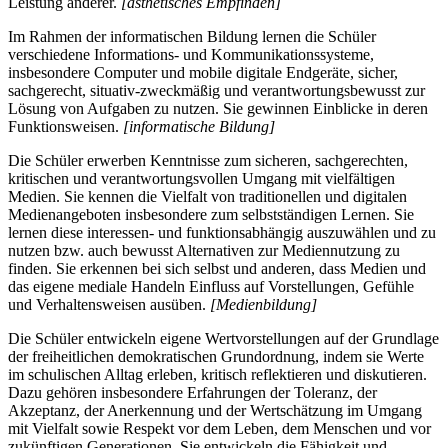
Leistung anderer.
[ästhetisches Empfinden]
Im Rahmen der informatischen Bildung lernen die Schüler
verschiedene Informations- und Kommunikationssysteme,
insbesondere Computer und mobile digitale Endgeräte, sicher,
sachgerecht, situativ-zweckmäßig und verantwortungsbewusst zur
Lösung von Aufgaben zu nutzen. Sie gewinnen Einblicke in deren
Funktionsweisen.
[informatische Bildung]
Die Schüler erwerben Kenntnisse zum sicheren, sachgerechten,
kritischen und verantwortungsvollen Umgang mit vielfältigen
Medien. Sie kennen die Vielfalt von traditionellen und digitalen
Medienangeboten insbesondere zum selbstständigen Lernen. Sie
lernen diese interessen- und funktionsabhängig auszuwählen und zu
nutzen bzw. auch bewusst Alternativen zur Mediennutzung zu
finden. Sie erkennen bei sich selbst und anderen, dass Medien und
das eigene mediale Handeln Einfluss auf Vorstellungen, Gefühle
und Verhaltensweisen ausüben.
[Medienbildung]
Die Schüler entwickeln eigene Wertvorstellungen auf der Grundlage
der freiheitlichen demokratischen Grundordnung, indem sie Werte
im schulischen Alltag erleben, kritisch reflektieren und diskutieren.
Dazu gehören insbesondere Erfahrungen der Toleranz, der
Akzeptanz, der Anerkennung und der Wertschätzung im Umgang
mit Vielfalt sowie Respekt vor dem Leben, dem Menschen und vor
zukünftigen Generationen. Sie entwickeln die Fähigkeit und