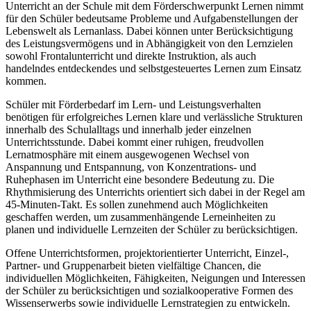
Unterricht an der Schule mit dem Förderschwerpunkt Lernen nimmt
für den Schüler bedeutsame Probleme und Aufgabenstellungen der
Lebenswelt als Lernanlass. Dabei können unter Berücksichtigung
des Leistungsvermögens und in Abhängigkeit von den Lernzielen
sowohl Frontalunterricht und direkte Instruktion, als auch
handelndes entdeckendes und selbstgesteuertes Lernen zum Einsatz
kommen.
Schüler mit Förderbedarf im Lern- und Leistungsverhalten
benötigen für erfolgreiches Lernen klare und verlässliche Strukturen
innerhalb des Schulalltags und innerhalb jeder einzelnen
Unterrichtsstunde. Dabei kommt einer ruhigen, freudvollen
Lernatmosphäre mit einem ausgewogenen Wechsel von
Anspannung und Entspannung, von Konzentrations- und
Ruhephasen im Unterricht eine besondere Bedeutung zu. Die
Rhythmisierung des Unterrichts orientiert sich dabei in der Regel am
45-Minuten-Takt. Es sollen zunehmend auch Möglichkeiten
geschaffen werden, um zusammenhängende Lerneinheiten zu
planen und individuelle Lernzeiten der Schüler zu berücksichtigen.
Offene Unterrichtsformen, projektorientierter Unterricht, Einzel-,
Partner- und Gruppenarbeit bieten vielfältige Chancen, die
individuellen Möglichkeiten, Fähigkeiten, Neigungen und Interessen
der Schüler zu berücksichtigen und sozialkooperative Formen des
Wissenserwerbs sowie individuelle Lernstrategien zu entwickeln.