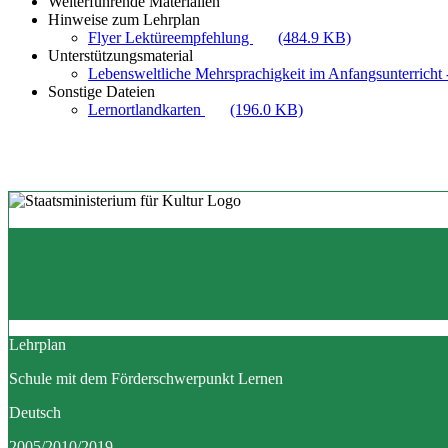
Weiterführende Materialien
Hinweise zum Lehrplan
Flyer Lektüreempfehlung
(484.9 KB)
Unterstützungsmaterial
Lebensweltliche Mehrsprachigkeit im Anfangsunterricht -
Sonstige Dateien
Lernortlandkarten
(196.0 KB)
Lehrplan
Schule mit dem Förderschwerpunkt Lernen
Deutsch
2005/2010/2019