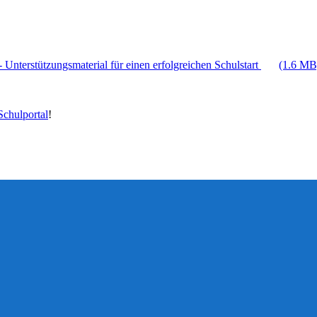
 Unterstützungsmaterial für einen erfolgreichen Schulstart
(1.6 MB
chulportal
!