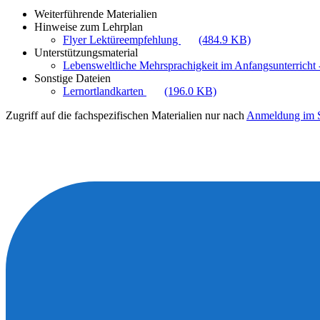
Weiterführende Materialien
Hinweise zum Lehrplan
Flyer Lektüreempfehlung
(484.9 KB)
Unterstützungsmaterial
Lebensweltliche Mehrsprachigkeit im Anfangsunterricht -
Sonstige Dateien
Lernortlandkarten
(196.0 KB)
Zugriff auf die fachspezifischen Materialien nur nach
Anmeldung im S