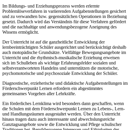
Im Bildungs- und Erziehungsprozess werden erlernte
Problemlöseverfahren in variierenden Aufgabenstellungen gesichert
und zu verwandten bzw. gegensätzlichen Operationen in Beziehung
gesetzt. Dadurch wird das Verständnis für diese Verfahren gefördert
und die nachhaltige und anwendungsbezogene Aneignung des
Wissens ermöglicht.
Der Unterricht ist auf die ganzheitliche Entwicklung der
lernbeeinträchtigten Schüler ausgerichtet und berücksichtigt deshalb
auch motopädische Grundsätze. Vielfältige Bewegungsangebote im
Unterricht und die rhythmisch-musikalische Erziehung erweisen
sich im Schulleben als wichtige Erfahrungsfelder sozialen und
selbstverantworteten Handelns und unterstützen die motorische,
psychomotorische und psychosoziale Entwicklung der Schüler.
Diagnostische, erzieherische und didaktische Aufgabenstellungen im
Förderschwerpunkt Lernen erfordern ein abgestimmtes
gemeinsames Vorgehen aller Lehrkräfte.
Ein förderliches Lernklima wird besonders dann geschaffen, wenn
die Schulen mit dem Förderschwerpunkt Lernen zu Lebens-, Lern-
und Handlungsräumen ausgestaltet werden. Über den Unterricht
hinaus tragen dazu auch interessante und abwechslungsreiche
Ganztagsangebote sowie die Entwicklung und Pflege schulischer
Traditionen bei. Berufsbezogene Interessen und Fähigkeiten der