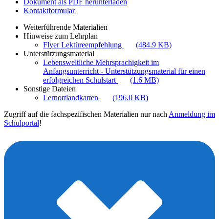
Dokument als PDF herunterladen
Kontaktformular
Weiterführende Materialien
Hinweise zum Lehrplan
Flyer Lektüreempfehlung
(484.9 KB)
Unterstützungsmaterial
Lebensweltliche Mehrsprachigkeit im
Anfangsunterricht - Unterstützungsmaterial für einen
erfolgreichen Schulstart
(1.6 MB)
Sonstige Dateien
Lernortlandkarten
(196.0 KB)
Zugriff auf die fachspezifischen Materialien nur nach
Anmeldung im
Schulportal
!