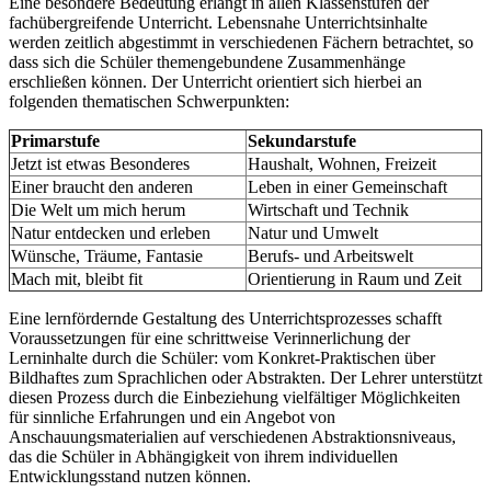
Eine besondere Bedeutung erlangt in allen Klassenstufen der
fachübergreifende Unterricht. Lebensnahe Unterrichtsinhalte
werden zeitlich abgestimmt in verschiedenen Fächern betrachtet, so
dass sich die Schüler themengebundene Zusammenhänge
erschließen können. Der Unterricht orientiert sich hierbei an
folgenden thematischen Schwerpunkten:
Primarstufe
Sekundarstufe
Jetzt ist etwas Besonderes
Haushalt, Wohnen, Freizeit
Einer braucht den anderen
Leben in einer Gemeinschaft
Die Welt um mich herum
Wirtschaft und Technik
Natur entdecken und erleben
Natur und Umwelt
Wünsche, Träume, Fantasie
Berufs- und Arbeitswelt
Mach mit, bleibt fit
Orientierung in Raum und Zeit
Eine lernfördernde Gestaltung des Unterrichtsprozesses schafft
Voraussetzungen für eine schrittweise Verinnerlichung der
Lerninhalte durch die Schüler: vom Konkret-Praktischen über
Bildhaftes zum Sprachlichen oder Abstrakten. Der Lehrer unterstützt
diesen Prozess durch die Einbeziehung vielfältiger Möglichkeiten
für sinnliche Erfahrungen und ein Angebot von
Anschauungsmaterialien auf verschiedenen Abstraktionsniveaus,
das die Schüler in Abhängigkeit von ihrem individuellen
Entwicklungsstand nutzen können.