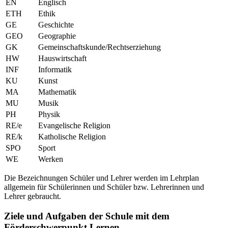
EN
Englisch
ETH
Ethik
GE
Geschichte
GEO
Geographie
GK
Gemeinschaftskunde/Rechtserziehung
HW
Hauswirtschaft
INF
Informatik
KU
Kunst
MA
Mathematik
MU
Musik
PH
Physik
RE/e
Evangelische Religion
RE/k
Katholische Religion
SPO
Sport
WE
Werken
Die Bezeichnungen Schüler und Lehrer werden im Lehrplan
allgemein für Schülerinnen und Schüler bzw. Lehrerinnen und
Lehrer gebraucht.
Ziele und Aufgaben der Schule mit dem
Förderschwerpunkt Lernen