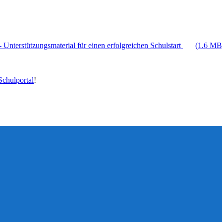
 Unterstützungsmaterial für einen erfolgreichen Schulstart
(1.6 MB
chulportal
!