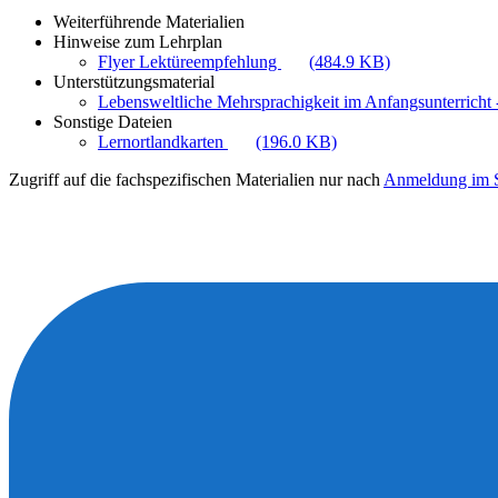
Weiterführende Materialien
Hinweise zum Lehrplan
Flyer Lektüreempfehlung
(484.9 KB)
Unterstützungsmaterial
Lebensweltliche Mehrsprachigkeit im Anfangsunterricht -
Sonstige Dateien
Lernortlandkarten
(196.0 KB)
Zugriff auf die fachspezifischen Materialien nur nach
Anmeldung im S