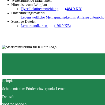
Weiterführende Materialien
Hinweise zum Lehrplan
Flyer Lektüreempfehlung
(484.9 KB)
Unterstützungsmaterial
Lebensweltliche Mehrsprachigkeit im Anfangsunterricht -
Sonstige Dateien
Lernortlandkarten
(196.0 KB)
Lehrplan
Schule mit dem Förderschwerpunkt Lernen
Deutsch
2005/2010/2019