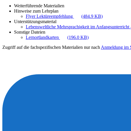
Weiterführende Materialien
Hinweise zum Lehrplan
Flyer Lektüreempfehlung
(484.9 KB)
Unterstützungsmaterial
Lebensweltliche Mehrsprachigkeit im Anfangsunterricht -
Sonstige Dateien
Lernortlandkarten
(196.0 KB)
Zugriff auf die fachspezifischen Materialien nur nach
Anmeldung im S