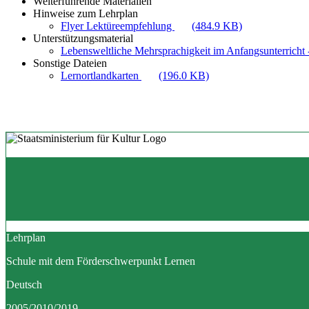
Weiterführende Materialien
Hinweise zum Lehrplan
Flyer Lektüreempfehlung
(484.9 KB)
Unterstützungsmaterial
Lebensweltliche Mehrsprachigkeit im Anfangsunterricht -
Sonstige Dateien
Lernortlandkarten
(196.0 KB)
Lehrplan
Schule mit dem Förderschwerpunkt Lernen
Deutsch
2005/2010/2019