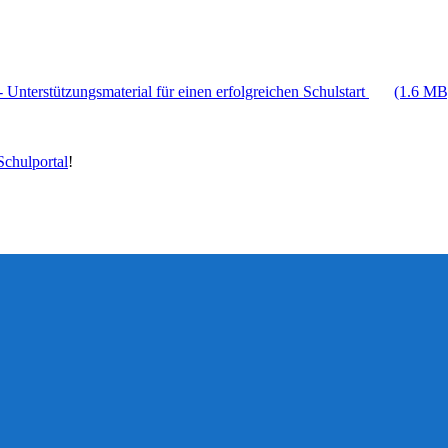
 Unterstützungsmaterial für einen erfolgreichen Schulstart
(1.6 MB
chulportal
!