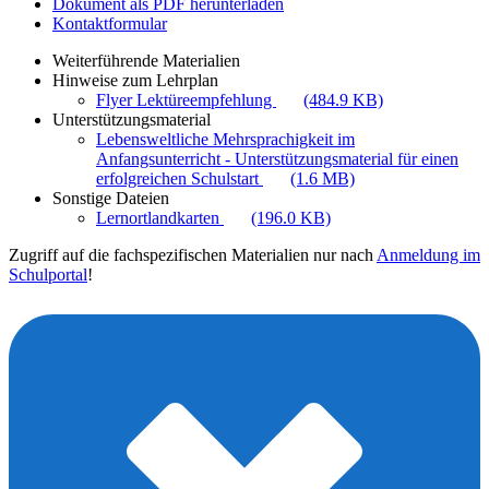
Dokument als PDF herunterladen
Kontaktformular
Weiterführende Materialien
Hinweise zum Lehrplan
Flyer Lektüreempfehlung
(484.9 KB)
Unterstützungsmaterial
Lebensweltliche Mehrsprachigkeit im
Anfangsunterricht - Unterstützungsmaterial für einen
erfolgreichen Schulstart
(1.6 MB)
Sonstige Dateien
Lernortlandkarten
(196.0 KB)
Zugriff auf die fachspezifischen Materialien nur nach
Anmeldung im
Schulportal
!