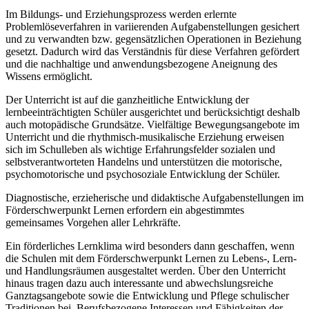
Im Bildungs- und Erziehungsprozess werden erlernte
Problemlöseverfahren in variierenden Aufgabenstellungen gesichert
und zu verwandten bzw. gegensätzlichen Operationen in Beziehung
gesetzt. Dadurch wird das Verständnis für diese Verfahren gefördert
und die nachhaltige und anwendungsbezogene Aneignung des
Wissens ermöglicht.
Der Unterricht ist auf die ganzheitliche Entwicklung der
lernbeeinträchtigten Schüler ausgerichtet und berücksichtigt deshalb
auch motopädische Grundsätze. Vielfältige Bewegungsangebote im
Unterricht und die rhythmisch-musikalische Erziehung erweisen
sich im Schulleben als wichtige Erfahrungsfelder sozialen und
selbstverantworteten Handelns und unterstützen die motorische,
psychomotorische und psychosoziale Entwicklung der Schüler.
Diagnostische, erzieherische und didaktische Aufgabenstellungen im
Förderschwerpunkt Lernen erfordern ein abgestimmtes
gemeinsames Vorgehen aller Lehrkräfte.
Ein förderliches Lernklima wird besonders dann geschaffen, wenn
die Schulen mit dem Förderschwerpunkt Lernen zu Lebens-, Lern-
und Handlungsräumen ausgestaltet werden. Über den Unterricht
hinaus tragen dazu auch interessante und abwechslungsreiche
Ganztagsangebote sowie die Entwicklung und Pflege schulischer
Traditionen bei. Berufsbezogene Interessen und Fähigkeiten der