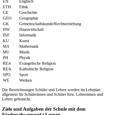
EN
Englisch
ETH
Ethik
GE
Geschichte
GEO
Geographie
GK
Gemeinschaftskunde/Rechtserziehung
HW
Hauswirtschaft
INF
Informatik
KU
Kunst
MA
Mathematik
MU
Musik
PH
Physik
RE/e
Evangelische Religion
RE/k
Katholische Religion
SPO
Sport
WE
Werken
Die Bezeichnungen Schüler und Lehrer werden im Lehrplan
allgemein für Schülerinnen und Schüler bzw. Lehrerinnen und
Lehrer gebraucht.
Ziele und Aufgaben der Schule mit dem
Förderschwerpunkt Lernen