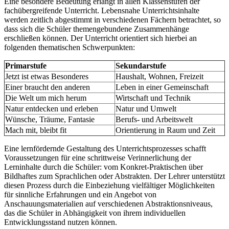
Eine besondere Bedeutung erlangt in allen Klassenstufen der
fachübergreifende Unterricht. Lebensnahe Unterrichtsinhalte
werden zeitlich abgestimmt in verschiedenen Fächern betrachtet, so
dass sich die Schüler themengebundene Zusammenhänge
erschließen können. Der Unterricht orientiert sich hierbei an
folgenden thematischen Schwerpunkten:
Primarstufe
Sekundarstufe
Jetzt ist etwas Besonderes
Haushalt, Wohnen, Freizeit
Einer braucht den anderen
Leben in einer Gemeinschaft
Die Welt um mich herum
Wirtschaft und Technik
Natur entdecken und erleben
Natur und Umwelt
Wünsche, Träume, Fantasie
Berufs- und Arbeitswelt
Mach mit, bleibt fit
Orientierung in Raum und Zeit
Eine lernfördernde Gestaltung des Unterrichtsprozesses schafft
Voraussetzungen für eine schrittweise Verinnerlichung der
Lerninhalte durch die Schüler: vom Konkret-Praktischen über
Bildhaftes zum Sprachlichen oder Abstrakten. Der Lehrer unterstützt
diesen Prozess durch die Einbeziehung vielfältiger Möglichkeiten
für sinnliche Erfahrungen und ein Angebot von
Anschauungsmaterialien auf verschiedenen Abstraktionsniveaus,
das die Schüler in Abhängigkeit von ihrem individuellen
Entwicklungsstand nutzen können.