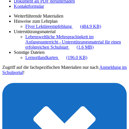
Dokument als PDF herunterladen
Kontaktformular
Weiterführende Materialien
Hinweise zum Lehrplan
Flyer Lektüreempfehlung
(484.9 KB)
Unterstützungsmaterial
Lebensweltliche Mehrsprachigkeit im
Anfangsunterricht - Unterstützungsmaterial für einen
erfolgreichen Schulstart
(1.6 MB)
Sonstige Dateien
Lernortlandkarten
(196.0 KB)
Zugriff auf die fachspezifischen Materialien nur nach
Anmeldung im
Schulportal
!