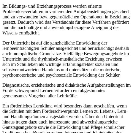
Im Bildungs- und Erziehungsprozess werden erlernte
Problemlöseverfahren in variierenden Aufgabenstellungen gesichert
und zu verwandten bzw. gegensätzlichen Operationen in Beziehung
gesetzt. Dadurch wird das Verständnis für diese Verfahren gefördert
und die nachhaltige und anwendungsbezogene Aneignung des
Wissens ermöglicht.
Der Unterricht ist auf die ganzheitliche Entwicklung der
lernbeeinträchtigten Schüler ausgerichtet und berücksichtigt deshalb
auch motopädische Grundsätze. Vielfältige Bewegungsangebote im
Unterricht und die rhythmisch-musikalische Erziehung erweisen
sich im Schulleben als wichtige Erfahrungsfelder sozialen und
selbstverantworteten Handelns und unterstützen die motorische,
psychomotorische und psychosoziale Entwicklung der Schüler.
Diagnostische, erzieherische und didaktische Aufgabenstellungen im
Förderschwerpunkt Lernen erfordern ein abgestimmtes
gemeinsames Vorgehen aller Lehrkräfte.
Ein förderliches Lernklima wird besonders dann geschaffen, wenn
die Schulen mit dem Förderschwerpunkt Lernen zu Lebens-, Lern-
und Handlungsräumen ausgestaltet werden. Über den Unterricht
hinaus tragen dazu auch interessante und abwechslungsreiche
Ganztagsangebote sowie die Entwicklung und Pflege schulischer
Traditionen bei. Berufsbezogene Interessen und Fähigkeiten der