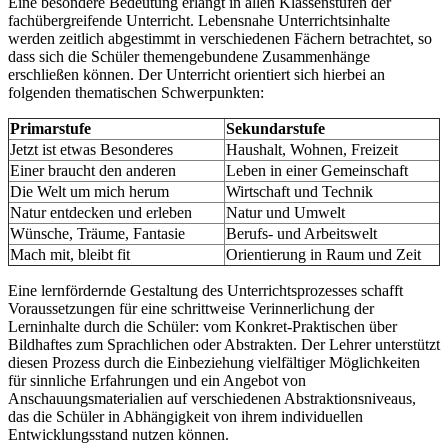
Eine besondere Bedeutung erlangt in allen Klassenstufen der
fachübergreifende Unterricht. Lebensnahe Unterrichtsinhalte
werden zeitlich abgestimmt in verschiedenen Fächern betrachtet, so
dass sich die Schüler themengebundene Zusammenhänge
erschließen können. Der Unterricht orientiert sich hierbei an
folgenden thematischen Schwerpunkten:
Primarstufe
Sekundarstufe
Jetzt ist etwas Besonderes
Haushalt, Wohnen, Freizeit
Einer braucht den anderen
Leben in einer Gemeinschaft
Die Welt um mich herum
Wirtschaft und Technik
Natur entdecken und erleben
Natur und Umwelt
Wünsche, Träume, Fantasie
Berufs- und Arbeitswelt
Mach mit, bleibt fit
Orientierung in Raum und Zeit
Eine lernfördernde Gestaltung des Unterrichtsprozesses schafft
Voraussetzungen für eine schrittweise Verinnerlichung der
Lerninhalte durch die Schüler: vom Konkret-Praktischen über
Bildhaftes zum Sprachlichen oder Abstrakten. Der Lehrer unterstützt
diesen Prozess durch die Einbeziehung vielfältiger Möglichkeiten
für sinnliche Erfahrungen und ein Angebot von
Anschauungsmaterialien auf verschiedenen Abstraktionsniveaus,
das die Schüler in Abhängigkeit von ihrem individuellen
Entwicklungsstand nutzen können.