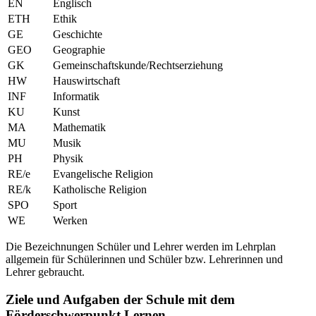
EN
Englisch
ETH
Ethik
GE
Geschichte
GEO
Geographie
GK
Gemeinschaftskunde/Rechtserziehung
HW
Hauswirtschaft
INF
Informatik
KU
Kunst
MA
Mathematik
MU
Musik
PH
Physik
RE/e
Evangelische Religion
RE/k
Katholische Religion
SPO
Sport
WE
Werken
Die Bezeichnungen Schüler und Lehrer werden im Lehrplan
allgemein für Schülerinnen und Schüler bzw. Lehrerinnen und
Lehrer gebraucht.
Ziele und Aufgaben der Schule mit dem
Förderschwerpunkt Lernen