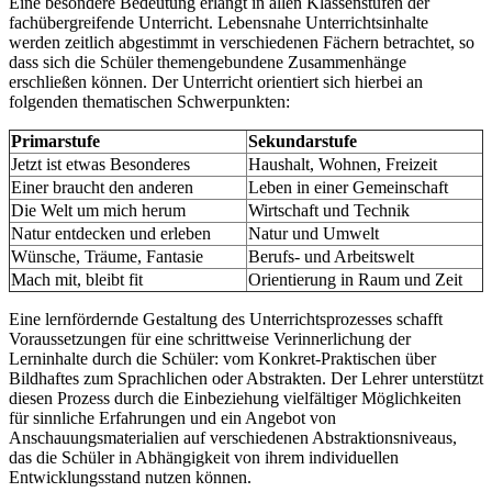
Eine besondere Bedeutung erlangt in allen Klassenstufen der
fachübergreifende Unterricht. Lebensnahe Unterrichtsinhalte
werden zeitlich abgestimmt in verschiedenen Fächern betrachtet, so
dass sich die Schüler themengebundene Zusammenhänge
erschließen können. Der Unterricht orientiert sich hierbei an
folgenden thematischen Schwerpunkten:
Primarstufe
Sekundarstufe
Jetzt ist etwas Besonderes
Haushalt, Wohnen, Freizeit
Einer braucht den anderen
Leben in einer Gemeinschaft
Die Welt um mich herum
Wirtschaft und Technik
Natur entdecken und erleben
Natur und Umwelt
Wünsche, Träume, Fantasie
Berufs- und Arbeitswelt
Mach mit, bleibt fit
Orientierung in Raum und Zeit
Eine lernfördernde Gestaltung des Unterrichtsprozesses schafft
Voraussetzungen für eine schrittweise Verinnerlichung der
Lerninhalte durch die Schüler: vom Konkret-Praktischen über
Bildhaftes zum Sprachlichen oder Abstrakten. Der Lehrer unterstützt
diesen Prozess durch die Einbeziehung vielfältiger Möglichkeiten
für sinnliche Erfahrungen und ein Angebot von
Anschauungsmaterialien auf verschiedenen Abstraktionsniveaus,
das die Schüler in Abhängigkeit von ihrem individuellen
Entwicklungsstand nutzen können.