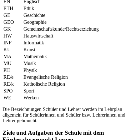
EN
Englisch
ETH
Ethik
GE
Geschichte
GEO
Geographie
GK
Gemeinschaftskunde/Rechtserziehung
HW
Hauswirtschaft
INF
Informatik
KU
Kunst
MA
Mathematik
MU
Musik
PH
Physik
RE/e
Evangelische Religion
RE/k
Katholische Religion
SPO
Sport
WE
Werken
Die Bezeichnungen Schüler und Lehrer werden im Lehrplan
allgemein für Schülerinnen und Schüler bzw. Lehrerinnen und
Lehrer gebraucht.
Ziele und Aufgaben der Schule mit dem
Förderschwerpunkt Lernen