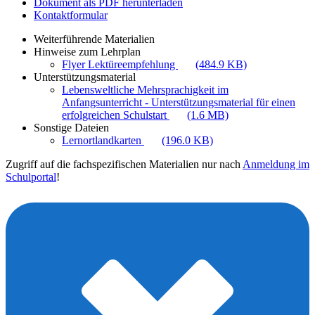
Dokument als PDF herunterladen
Kontaktformular
Weiterführende Materialien
Hinweise zum Lehrplan
Flyer Lektüreempfehlung
(484.9 KB)
Unterstützungsmaterial
Lebensweltliche Mehrsprachigkeit im
Anfangsunterricht - Unterstützungsmaterial für einen
erfolgreichen Schulstart
(1.6 MB)
Sonstige Dateien
Lernortlandkarten
(196.0 KB)
Zugriff auf die fachspezifischen Materialien nur nach
Anmeldung im
Schulportal
!