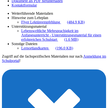
Dokument als PDF herunterladen
Kontaktformular
Weiterführende Materialien
Hinweise zum Lehrplan
Flyer Lektüreempfehlung
(484.9 KB)
Unterstützungsmaterial
Lebensweltliche Mehrsprachigkeit im
Anfangsunterricht - Unterstützungsmaterial für einen
erfolgreichen Schulstart
(1.6 MB)
Sonstige Dateien
Lernortlandkarten
(196.0 KB)
Zugriff auf die fachspezifischen Materialien nur nach
Anmeldung im
Schulportal
!