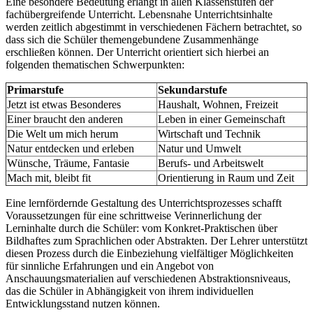
Eine besondere Bedeutung erlangt in allen Klassenstufen der
fachübergreifende Unterricht. Lebensnahe Unterrichtsinhalte
werden zeitlich abgestimmt in verschiedenen Fächern betrachtet, so
dass sich die Schüler themengebundene Zusammenhänge
erschließen können. Der Unterricht orientiert sich hierbei an
folgenden thematischen Schwerpunkten:
Primarstufe
Sekundarstufe
Jetzt ist etwas Besonderes
Haushalt, Wohnen, Freizeit
Einer braucht den anderen
Leben in einer Gemeinschaft
Die Welt um mich herum
Wirtschaft und Technik
Natur entdecken und erleben
Natur und Umwelt
Wünsche, Träume, Fantasie
Berufs- und Arbeitswelt
Mach mit, bleibt fit
Orientierung in Raum und Zeit
Eine lernfördernde Gestaltung des Unterrichtsprozesses schafft
Voraussetzungen für eine schrittweise Verinnerlichung der
Lerninhalte durch die Schüler: vom Konkret-Praktischen über
Bildhaftes zum Sprachlichen oder Abstrakten. Der Lehrer unterstützt
diesen Prozess durch die Einbeziehung vielfältiger Möglichkeiten
für sinnliche Erfahrungen und ein Angebot von
Anschauungsmaterialien auf verschiedenen Abstraktionsniveaus,
das die Schüler in Abhängigkeit von ihrem individuellen
Entwicklungsstand nutzen können.