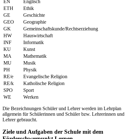
EN
Englisch
ETH
Ethik
GE
Geschichte
GEO
Geographie
GK
Gemeinschaftskunde/Rechtserziehung
HW
Hauswirtschaft
INF
Informatik
KU
Kunst
MA
Mathematik
MU
Musik
PH
Physik
RE/e
Evangelische Religion
RE/k
Katholische Religion
SPO
Sport
WE
Werken
Die Bezeichnungen Schüler und Lehrer werden im Lehrplan
allgemein für Schülerinnen und Schüler bzw. Lehrerinnen und
Lehrer gebraucht.
Ziele und Aufgaben der Schule mit dem
Förderschwerpunkt Lernen