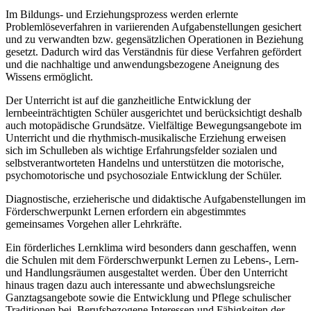
Im Bildungs- und Erziehungsprozess werden erlernte
Problemlöseverfahren in variierenden Aufgabenstellungen gesichert
und zu verwandten bzw. gegensätzlichen Operationen in Beziehung
gesetzt. Dadurch wird das Verständnis für diese Verfahren gefördert
und die nachhaltige und anwendungsbezogene Aneignung des
Wissens ermöglicht.
Der Unterricht ist auf die ganzheitliche Entwicklung der
lernbeeinträchtigten Schüler ausgerichtet und berücksichtigt deshalb
auch motopädische Grundsätze. Vielfältige Bewegungsangebote im
Unterricht und die rhythmisch-musikalische Erziehung erweisen
sich im Schulleben als wichtige Erfahrungsfelder sozialen und
selbstverantworteten Handelns und unterstützen die motorische,
psychomotorische und psychosoziale Entwicklung der Schüler.
Diagnostische, erzieherische und didaktische Aufgabenstellungen im
Förderschwerpunkt Lernen erfordern ein abgestimmtes
gemeinsames Vorgehen aller Lehrkräfte.
Ein förderliches Lernklima wird besonders dann geschaffen, wenn
die Schulen mit dem Förderschwerpunkt Lernen zu Lebens-, Lern-
und Handlungsräumen ausgestaltet werden. Über den Unterricht
hinaus tragen dazu auch interessante und abwechslungsreiche
Ganztagsangebote sowie die Entwicklung und Pflege schulischer
Traditionen bei. Berufsbezogene Interessen und Fähigkeiten der