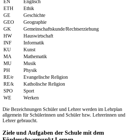
EN
Englisch
ETH
Ethik
GE
Geschichte
GEO
Geographie
GK
Gemeinschaftskunde/Rechtserziehung
HW
Hauswirtschaft
INF
Informatik
KU
Kunst
MA
Mathematik
MU
Musik
PH
Physik
RE/e
Evangelische Religion
RE/k
Katholische Religion
SPO
Sport
WE
Werken
Die Bezeichnungen Schüler und Lehrer werden im Lehrplan
allgemein für Schülerinnen und Schüler bzw. Lehrerinnen und
Lehrer gebraucht.
Ziele und Aufgaben der Schule mit dem
Förderschwerpunkt Lernen