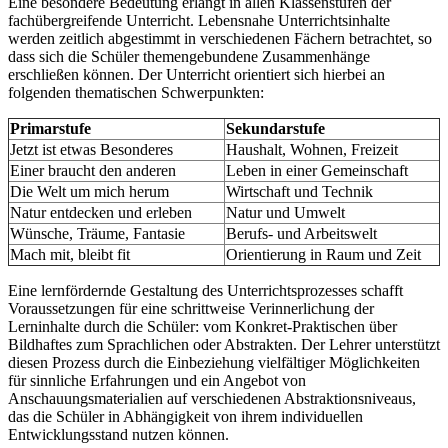
Eine besondere Bedeutung erlangt in allen Klassenstufen der
fachübergreifende Unterricht. Lebensnahe Unterrichtsinhalte
werden zeitlich abgestimmt in verschiedenen Fächern betrachtet, so
dass sich die Schüler themengebundene Zusammenhänge
erschließen können. Der Unterricht orientiert sich hierbei an
folgenden thematischen Schwerpunkten:
Primarstufe
Sekundarstufe
Jetzt ist etwas Besonderes
Haushalt, Wohnen, Freizeit
Einer braucht den anderen
Leben in einer Gemeinschaft
Die Welt um mich herum
Wirtschaft und Technik
Natur entdecken und erleben
Natur und Umwelt
Wünsche, Träume, Fantasie
Berufs- und Arbeitswelt
Mach mit, bleibt fit
Orientierung in Raum und Zeit
Eine lernfördernde Gestaltung des Unterrichtsprozesses schafft
Voraussetzungen für eine schrittweise Verinnerlichung der
Lerninhalte durch die Schüler: vom Konkret-Praktischen über
Bildhaftes zum Sprachlichen oder Abstrakten. Der Lehrer unterstützt
diesen Prozess durch die Einbeziehung vielfältiger Möglichkeiten
für sinnliche Erfahrungen und ein Angebot von
Anschauungsmaterialien auf verschiedenen Abstraktionsniveaus,
das die Schüler in Abhängigkeit von ihrem individuellen
Entwicklungsstand nutzen können.