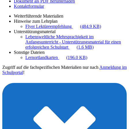
Dokument als PDF herunterladen
Kontaktformular
Weiterführende Materialien
Hinweise zum Lehrplan
Flyer Lektüreempfehlung
(484.9 KB)
Unterstützungsmaterial
Lebensweltliche Mehrsprachigkeit im
Anfangsunterricht - Unterstützungsmaterial für einen
erfolgreichen Schulstart
(1.6 MB)
Sonstige Dateien
Lernortlandkarten
(196.0 KB)
Zugriff auf die fachspezifischen Materialien nur nach
Anmeldung im
Schulportal
!