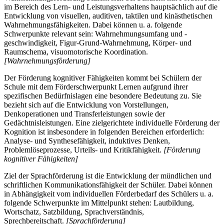
im Bereich des Lern- und Leistungsverhaltens hauptsächlich auf die
Entwicklung von visuellen, auditiven, taktilen und kinästhetischen
Wahrnehmungsfähigkeiten. Dabei können u. a. folgende
Schwerpunkte relevant sein: Wahrnehmungsumfang und -
geschwindigkeit, Figur-Grund-Wahrnehmung, Körper- und
Raumschema, visuomotorische Koordination.
[Wahrnehmungsförderung]
Der Förderung kognitiver Fähigkeiten kommt bei Schülern der
Schule mit dem Förderschwerpunkt Lernen aufgrund ihrer
spezifischen Bedürfnislagen eine besondere Bedeutung zu. Sie
bezieht sich auf die Entwicklung von Vorstellungen,
Denkoperationen und Transferleistungen sowie der
Gedächtnisleistungen. Eine zielgerichtete individuelle Förderung der
Kognition ist insbesondere in folgenden Bereichen erforderlich:
Analyse- und Synthesefähigkeit, induktives Denken,
Problemlöseprozesse, Urteils- und Kritikfähigkeit.
[Förderung
kognitiver Fähigkeiten]
Ziel der Sprachförderung ist die Entwicklung der mündlichen und
schriftlichen Kommunikationsfähigkeit der Schüler. Dabei können
in Abhängigkeit vom individuellen Förderbedarf des Schülers u. a.
folgende Schwerpunkte im Mittelpunkt stehen: Lautbildung,
Wortschatz, Satzbildung, Sprachverständnis,
Sprechbereitschaft.
[Sprachförderung]