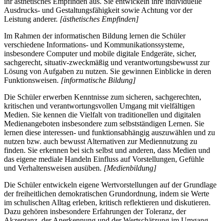
ihr ästhetisches Empfinden aus. Sie entwickeln ihre individuelle
Ausdrucks- und Gestaltungsfähigkeit sowie Achtung vor der
Leistung anderer.
[ästhetisches Empfinden]
Im Rahmen der informatischen Bildung lernen die Schüler
verschiedene Informations- und Kommunikationssysteme,
insbesondere Computer und mobile digitale Endgeräte, sicher,
sachgerecht, situativ-zweckmäßig und verantwortungsbewusst zur
Lösung von Aufgaben zu nutzen. Sie gewinnen Einblicke in deren
Funktionsweisen.
[informatische Bildung]
Die Schüler erwerben Kenntnisse zum sicheren, sachgerechten,
kritischen und verantwortungsvollen Umgang mit vielfältigen
Medien. Sie kennen die Vielfalt von traditionellen und digitalen
Medienangeboten insbesondere zum selbstständigen Lernen. Sie
lernen diese interessen- und funktionsabhängig auszuwählen und zu
nutzen bzw. auch bewusst Alternativen zur Mediennutzung zu
finden. Sie erkennen bei sich selbst und anderen, dass Medien und
das eigene mediale Handeln Einfluss auf Vorstellungen, Gefühle
und Verhaltensweisen ausüben.
[Medienbildung]
Die Schüler entwickeln eigene Wertvorstellungen auf der Grundlage
der freiheitlichen demokratischen Grundordnung, indem sie Werte
im schulischen Alltag erleben, kritisch reflektieren und diskutieren.
Dazu gehören insbesondere Erfahrungen der Toleranz, der
Akzeptanz, der Anerkennung und der Wertschätzung im Umgang