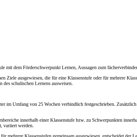
chule mit dem Förderschwerpunkt Lernen, Aussagen zum fächerverbind
n Ziele ausgewiesen, die für eine Klassenstufe oder für mehrere Klassen
on des schulischen Lernens ausweisen.
akter im Umfang von 25 Wochen verbindlich festgeschrieben. Zusätzlich
bereiche innerhalb einer Klassenstufe bzw. zu Schwerpunkten innerhal
, variiert werden.
e für mehrere Klassenstufen gemeinsam ausgewiesen, entscheidet der Le