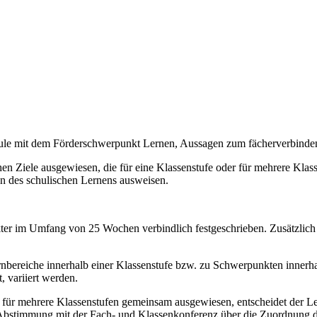
chule mit dem Förderschwerpunkt Lernen, Aussagen zum fächerverbind
n Ziele ausgewiesen, die für eine Klassenstufe oder für mehrere Klassen
on des schulischen Lernens ausweisen.
akter im Umfang von 25 Wochen verbindlich festgeschrieben. Zusätzlich
bereiche innerhalb einer Klassenstufe bzw. zu Schwerpunkten innerhal
, variiert werden.
e für mehrere Klassenstufen gemeinsam ausgewiesen, entscheidet der Le
 Abstimmung mit der Fach- und Klassenkonferenz über die Zuordnung de