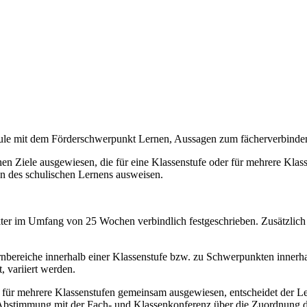
chule mit dem Förderschwerpunkt Lernen, Aussagen zum fächerverbind
n Ziele ausgewiesen, die für eine Klassenstufe oder für mehrere Klassen
on des schulischen Lernens ausweisen.
akter im Umfang von 25 Wochen verbindlich festgeschrieben. Zusätzlich
bereiche innerhalb einer Klassenstufe bzw. zu Schwerpunkten innerhal
, variiert werden.
e für mehrere Klassenstufen gemeinsam ausgewiesen, entscheidet der Le
 Abstimmung mit der Fach- und Klassenkonferenz über die Zuordnung de