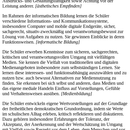
Ausdrucks- und Gestaltungsfähigkeit sowie Achtung vor der
Leistung anderer.
[ästhetisches Empfinden]
Im Rahmen der informatischen Bildung lernen die Schüler
verschiedene Informations- und Kommunikationssysteme,
insbesondere Computer und mobile digitale Endgeräte, sicher,
sachgerecht, situativ-zweckmäßig und verantwortungsbewusst zur
Lösung von Aufgaben zu nutzen. Sie gewinnen Einblicke in deren
Funktionsweisen.
[informatische Bildung]
Die Schüler erwerben Kenntnisse zum sicheren, sachgerechten,
kritischen und verantwortungsvollen Umgang mit vielfältigen
Medien. Sie kennen die Vielfalt von traditionellen und digitalen
Medienangeboten insbesondere zum selbstständigen Lernen. Sie
lernen diese interessen- und funktionsabhängig auszuwählen und zu
nutzen bzw. auch bewusst Alternativen zur Mediennutzung zu
finden. Sie erkennen bei sich selbst und anderen, dass Medien und
das eigene mediale Handeln Einfluss auf Vorstellungen, Gefühle
und Verhaltensweisen ausüben.
[Medienbildung]
Die Schüler entwickeln eigene Wertvorstellungen auf der Grundlage
der freiheitlichen demokratischen Grundordnung, indem sie Werte
im schulischen Alltag erleben, kritisch reflektieren und diskutieren.
Dazu gehören insbesondere Erfahrungen der Toleranz, der
Akzeptanz, der Anerkennung und der Wertschätzung im Umgang
mit Vielfalt sowie Respekt vor dem Leben, dem Menschen und vor