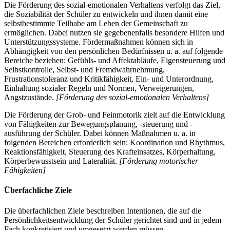
Die Förderung des sozial-emotionalen Verhaltens verfolgt das Ziel,
die Soziabilität der Schüler zu entwickeln und ihnen damit eine
selbstbestimmte Teilhabe am Leben der Gemeinschaft zu
ermöglichen. Dabei nutzen sie gegebenenfalls besondere Hilfen und
Unterstützungssysteme. Fördermaßnahmen können sich in
Abhängigkeit von den persönlichen Bedürfnissen u. a. auf folgende
Bereiche beziehen: Gefühls- und Affektabläufe, Eigensteuerung und
Selbstkontrolle, Selbst- und Fremdwahrnehmung,
Frustrationstoleranz und Kritikfähigkeit, Ein- und Unterordnung,
Einhaltung sozialer Regeln und Normen, Verweigerungen,
Angstzustände.
[Förderung des sozial-emotionalen Verhaltens]
Die Förderung der Grob- und Feinmotorik zielt auf die Entwicklung
von Fähigkeiten zur Bewegungsplanung, -steuerung und -
ausführung der Schüler. Dabei können Maßnahmen u. a. in
folgenden Bereichen erforderlich sein: Koordination und Rhythmus,
Reaktionsfähigkeit, Steuerung des Krafteinsatzes, Körperhaltung,
Körperbewusstsein und Lateralität.
[Förderung motorischer
Fähigkeiten]
Überfachliche Ziele
Die überfachlichen Ziele beschreiben Intentionen, die auf die
Persönlichkeitsentwicklung der Schüler gerichtet sind und in jedem
Fach konkretisiert und umgesetzt werden müssen.