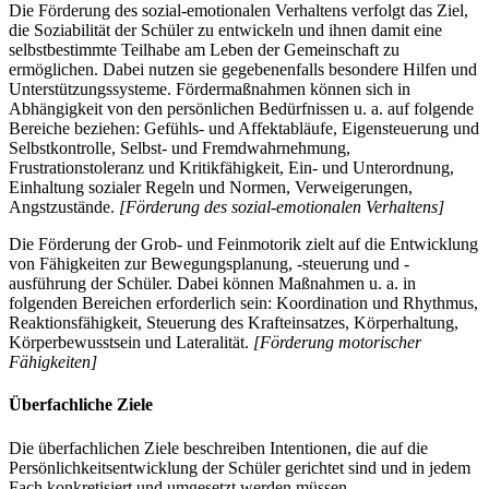
Die Förderung des sozial-emotionalen Verhaltens verfolgt das Ziel,
die Soziabilität der Schüler zu entwickeln und ihnen damit eine
selbstbestimmte Teilhabe am Leben der Gemeinschaft zu
ermöglichen. Dabei nutzen sie gegebenenfalls besondere Hilfen und
Unterstützungssysteme. Fördermaßnahmen können sich in
Abhängigkeit von den persönlichen Bedürfnissen u. a. auf folgende
Bereiche beziehen: Gefühls- und Affektabläufe, Eigensteuerung und
Selbstkontrolle, Selbst- und Fremdwahrnehmung,
Frustrationstoleranz und Kritikfähigkeit, Ein- und Unterordnung,
Einhaltung sozialer Regeln und Normen, Verweigerungen,
Angstzustände.
[Förderung des sozial-emotionalen Verhaltens]
Die Förderung der Grob- und Feinmotorik zielt auf die Entwicklung
von Fähigkeiten zur Bewegungsplanung, -steuerung und -
ausführung der Schüler. Dabei können Maßnahmen u. a. in
folgenden Bereichen erforderlich sein: Koordination und Rhythmus,
Reaktionsfähigkeit, Steuerung des Krafteinsatzes, Körperhaltung,
Körperbewusstsein und Lateralität.
[Förderung motorischer
Fähigkeiten]
Überfachliche Ziele
Die überfachlichen Ziele beschreiben Intentionen, die auf die
Persönlichkeitsentwicklung der Schüler gerichtet sind und in jedem
Fach konkretisiert und umgesetzt werden müssen.