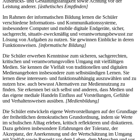
Ausdrucks- und Gestaltungsfähigkeit sowie Achtung vor der
Leistung anderer.
[ästhetisches Empfinden]
Im Rahmen der informatischen Bildung lernen die Schüler
verschiedene Informations- und Kommunikationssysteme,
insbesondere Computer und mobile digitale Endgeräte, sicher,
sachgerecht, situativ-zweckmäßig und verantwortungsbewusst zur
Lösung von Aufgaben zu nutzen. Sie gewinnen Einblicke in deren
Funktionsweisen.
[informatische Bildung]
Die Schüler erwerben Kenntnisse zum sicheren, sachgerechten,
kritischen und verantwortungsvollen Umgang mit vielfältigen
Medien. Sie kennen die Vielfalt von traditionellen und digitalen
Medienangeboten insbesondere zum selbstständigen Lernen. Sie
lernen diese interessen- und funktionsabhängig auszuwählen und zu
nutzen bzw. auch bewusst Alternativen zur Mediennutzung zu
finden. Sie erkennen bei sich selbst und anderen, dass Medien und
das eigene mediale Handeln Einfluss auf Vorstellungen, Gefühle
und Verhaltensweisen ausüben.
[Medienbildung]
Die Schüler entwickeln eigene Wertvorstellungen auf der Grundlage
der freiheitlichen demokratischen Grundordnung, indem sie Werte
im schulischen Alltag erleben, kritisch reflektieren und diskutieren.
Dazu gehören insbesondere Erfahrungen der Toleranz, der
Akzeptanz, der Anerkennung und der Wertschätzung im Umgang
mit Vielfalt sowie Respekt vor dem Leben, dem Menschen und vor