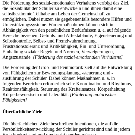
Die Förderung des sozial-emotionalen Verhaltens verfolgt das Ziel,
die Soziabilität der Schüler zu entwickeln und ihnen damit eine
selbstbestimmte Teilhabe am Leben der Gemeinschaft zu
ermöglichen. Dabei nutzen sie gegebenenfalls besondere Hilfen und
Unterstützungssysteme. Fördermaßnahmen können sich in
Abhängigkeit von den persönlichen Bedürfnissen u. a. auf folgende
Bereiche beziehen: Gefühls- und Affektabläufe, Eigensteuerung und
Selbstkontrolle, Selbst- und Fremdwahrnehmung,
Frustrationstoleranz und Kritikfähigkeit, Ein- und Unterordnung,
Einhaltung sozialer Regeln und Normen, Verweigerungen,
Angstzustände.
[Förderung des sozial-emotionalen Verhaltens]
Die Förderung der Grob- und Feinmotorik zielt auf die Entwicklung
von Fähigkeiten zur Bewegungsplanung, -steuerung und -
ausführung der Schüler. Dabei können Maßnahmen u. a. in
folgenden Bereichen erforderlich sein: Koordination und Rhythmus,
Reaktionsfähigkeit, Steuerung des Krafteinsatzes, Körperhaltung,
Körperbewusstsein und Lateralität.
[Förderung motorischer
Fähigkeiten]
Überfachliche Ziele
Die überfachlichen Ziele beschreiben Intentionen, die auf die
Persönlichkeitsentwicklung der Schüler gerichtet sind und in jedem
Fach konkretisiert und umgesetzt werden müssen.