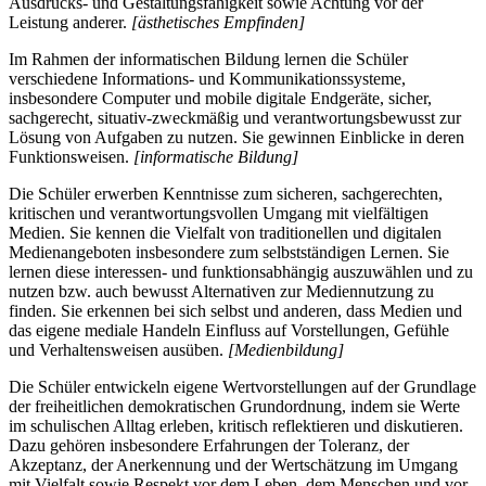
Ausdrucks- und Gestaltungsfähigkeit sowie Achtung vor der
Leistung anderer.
[ästhetisches Empfinden]
Im Rahmen der informatischen Bildung lernen die Schüler
verschiedene Informations- und Kommunikationssysteme,
insbesondere Computer und mobile digitale Endgeräte, sicher,
sachgerecht, situativ-zweckmäßig und verantwortungsbewusst zur
Lösung von Aufgaben zu nutzen. Sie gewinnen Einblicke in deren
Funktionsweisen.
[informatische Bildung]
Die Schüler erwerben Kenntnisse zum sicheren, sachgerechten,
kritischen und verantwortungsvollen Umgang mit vielfältigen
Medien. Sie kennen die Vielfalt von traditionellen und digitalen
Medienangeboten insbesondere zum selbstständigen Lernen. Sie
lernen diese interessen- und funktionsabhängig auszuwählen und zu
nutzen bzw. auch bewusst Alternativen zur Mediennutzung zu
finden. Sie erkennen bei sich selbst und anderen, dass Medien und
das eigene mediale Handeln Einfluss auf Vorstellungen, Gefühle
und Verhaltensweisen ausüben.
[Medienbildung]
Die Schüler entwickeln eigene Wertvorstellungen auf der Grundlage
der freiheitlichen demokratischen Grundordnung, indem sie Werte
im schulischen Alltag erleben, kritisch reflektieren und diskutieren.
Dazu gehören insbesondere Erfahrungen der Toleranz, der
Akzeptanz, der Anerkennung und der Wertschätzung im Umgang
mit Vielfalt sowie Respekt vor dem Leben, dem Menschen und vor