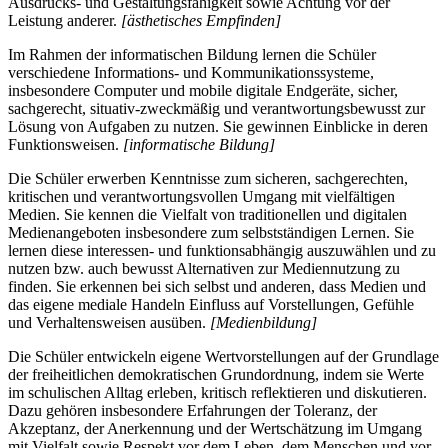
Ausdrucks- und Gestaltungsfähigkeit sowie Achtung vor der
Leistung anderer.
[ästhetisches Empfinden]
Im Rahmen der informatischen Bildung lernen die Schüler
verschiedene Informations- und Kommunikationssysteme,
insbesondere Computer und mobile digitale Endgeräte, sicher,
sachgerecht, situativ-zweckmäßig und verantwortungsbewusst zur
Lösung von Aufgaben zu nutzen. Sie gewinnen Einblicke in deren
Funktionsweisen.
[informatische Bildung]
Die Schüler erwerben Kenntnisse zum sicheren, sachgerechten,
kritischen und verantwortungsvollen Umgang mit vielfältigen
Medien. Sie kennen die Vielfalt von traditionellen und digitalen
Medienangeboten insbesondere zum selbstständigen Lernen. Sie
lernen diese interessen- und funktionsabhängig auszuwählen und zu
nutzen bzw. auch bewusst Alternativen zur Mediennutzung zu
finden. Sie erkennen bei sich selbst und anderen, dass Medien und
das eigene mediale Handeln Einfluss auf Vorstellungen, Gefühle
und Verhaltensweisen ausüben.
[Medienbildung]
Die Schüler entwickeln eigene Wertvorstellungen auf der Grundlage
der freiheitlichen demokratischen Grundordnung, indem sie Werte
im schulischen Alltag erleben, kritisch reflektieren und diskutieren.
Dazu gehören insbesondere Erfahrungen der Toleranz, der
Akzeptanz, der Anerkennung und der Wertschätzung im Umgang
mit Vielfalt sowie Respekt vor dem Leben, dem Menschen und vor