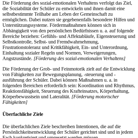
Die Förderung des sozial-emotionalen Verhaltens verfolgt das Ziel,
die Soziabilität der Schüler zu entwickeln und ihnen damit eine
selbstbestimmte Teilhabe am Leben der Gemeinschaft zu
ermöglichen. Dabei nutzen sie gegebenenfalls besondere Hilfen und
Unterstützungssysteme. Fördermaßnahmen können sich in
Abhängigkeit von den persönlichen Bedürfnissen u. a. auf folgende
Bereiche beziehen: Gefühls- und Affektabläufe, Eigensteuerung und
Selbstkontrolle, Selbst- und Fremdwahrnehmung,
Frustrationstoleranz und Kritikfähigkeit, Ein- und Unterordnung,
Einhaltung sozialer Regeln und Normen, Verweigerungen,
Angstzustände.
[Förderung des sozial-emotionalen Verhaltens]
Die Förderung der Grob- und Feinmotorik zielt auf die Entwicklung
von Fähigkeiten zur Bewegungsplanung, -steuerung und -
ausführung der Schüler. Dabei können Maßnahmen u. a. in
folgenden Bereichen erforderlich sein: Koordination und Rhythmus,
Reaktionsfähigkeit, Steuerung des Krafteinsatzes, Körperhaltung,
Körperbewusstsein und Lateralität.
[Förderung motorischer
Fähigkeiten]
Überfachliche Ziele
Die überfachlichen Ziele beschreiben Intentionen, die auf die
Persönlichkeitsentwicklung der Schüler gerichtet sind und in jedem
Fach konkretisiert und umgesetzt werden müssen.