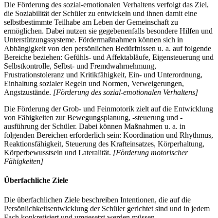
Die Förderung des sozial-emotionalen Verhaltens verfolgt das Ziel,
die Soziabilität der Schüler zu entwickeln und ihnen damit eine
selbstbestimmte Teilhabe am Leben der Gemeinschaft zu
ermöglichen. Dabei nutzen sie gegebenenfalls besondere Hilfen und
Unterstützungssysteme. Fördermaßnahmen können sich in
Abhängigkeit von den persönlichen Bedürfnissen u. a. auf folgende
Bereiche beziehen: Gefühls- und Affektabläufe, Eigensteuerung und
Selbstkontrolle, Selbst- und Fremdwahrnehmung,
Frustrationstoleranz und Kritikfähigkeit, Ein- und Unterordnung,
Einhaltung sozialer Regeln und Normen, Verweigerungen,
Angstzustände.
[Förderung des sozial-emotionalen Verhaltens]
Die Förderung der Grob- und Feinmotorik zielt auf die Entwicklung
von Fähigkeiten zur Bewegungsplanung, -steuerung und -
ausführung der Schüler. Dabei können Maßnahmen u. a. in
folgenden Bereichen erforderlich sein: Koordination und Rhythmus,
Reaktionsfähigkeit, Steuerung des Krafteinsatzes, Körperhaltung,
Körperbewusstsein und Lateralität.
[Förderung motorischer
Fähigkeiten]
Überfachliche Ziele
Die überfachlichen Ziele beschreiben Intentionen, die auf die
Persönlichkeitsentwicklung der Schüler gerichtet sind und in jedem
Fach konkretisiert und umgesetzt werden müssen.