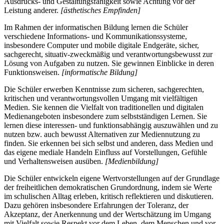
Ausdrucks- und Gestaltungsfähigkeit sowie Achtung vor der
Leistung anderer.
[ästhetisches Empfinden]
Im Rahmen der informatischen Bildung lernen die Schüler
verschiedene Informations- und Kommunikationssysteme,
insbesondere Computer und mobile digitale Endgeräte, sicher,
sachgerecht, situativ-zweckmäßig und verantwortungsbewusst zur
Lösung von Aufgaben zu nutzen. Sie gewinnen Einblicke in deren
Funktionsweisen.
[informatische Bildung]
Die Schüler erwerben Kenntnisse zum sicheren, sachgerechten,
kritischen und verantwortungsvollen Umgang mit vielfältigen
Medien. Sie kennen die Vielfalt von traditionellen und digitalen
Medienangeboten insbesondere zum selbstständigen Lernen. Sie
lernen diese interessen- und funktionsabhängig auszuwählen und zu
nutzen bzw. auch bewusst Alternativen zur Mediennutzung zu
finden. Sie erkennen bei sich selbst und anderen, dass Medien und
das eigene mediale Handeln Einfluss auf Vorstellungen, Gefühle
und Verhaltensweisen ausüben.
[Medienbildung]
Die Schüler entwickeln eigene Wertvorstellungen auf der Grundlage
der freiheitlichen demokratischen Grundordnung, indem sie Werte
im schulischen Alltag erleben, kritisch reflektieren und diskutieren.
Dazu gehören insbesondere Erfahrungen der Toleranz, der
Akzeptanz, der Anerkennung und der Wertschätzung im Umgang
mit Vielfalt sowie Respekt vor dem Leben, dem Menschen und vor