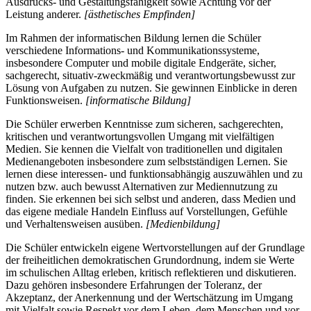
Ausdrucks- und Gestaltungsfähigkeit sowie Achtung vor der
Leistung anderer.
[ästhetisches Empfinden]
Im Rahmen der informatischen Bildung lernen die Schüler
verschiedene Informations- und Kommunikationssysteme,
insbesondere Computer und mobile digitale Endgeräte, sicher,
sachgerecht, situativ-zweckmäßig und verantwortungsbewusst zur
Lösung von Aufgaben zu nutzen. Sie gewinnen Einblicke in deren
Funktionsweisen.
[informatische Bildung]
Die Schüler erwerben Kenntnisse zum sicheren, sachgerechten,
kritischen und verantwortungsvollen Umgang mit vielfältigen
Medien. Sie kennen die Vielfalt von traditionellen und digitalen
Medienangeboten insbesondere zum selbstständigen Lernen. Sie
lernen diese interessen- und funktionsabhängig auszuwählen und zu
nutzen bzw. auch bewusst Alternativen zur Mediennutzung zu
finden. Sie erkennen bei sich selbst und anderen, dass Medien und
das eigene mediale Handeln Einfluss auf Vorstellungen, Gefühle
und Verhaltensweisen ausüben.
[Medienbildung]
Die Schüler entwickeln eigene Wertvorstellungen auf der Grundlage
der freiheitlichen demokratischen Grundordnung, indem sie Werte
im schulischen Alltag erleben, kritisch reflektieren und diskutieren.
Dazu gehören insbesondere Erfahrungen der Toleranz, der
Akzeptanz, der Anerkennung und der Wertschätzung im Umgang
mit Vielfalt sowie Respekt vor dem Leben, dem Menschen und vor