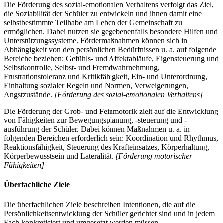
Die Förderung des sozial-emotionalen Verhaltens verfolgt das Ziel,
die Soziabilität der Schüler zu entwickeln und ihnen damit eine
selbstbestimmte Teilhabe am Leben der Gemeinschaft zu
ermöglichen. Dabei nutzen sie gegebenenfalls besondere Hilfen und
Unterstützungssysteme. Fördermaßnahmen können sich in
Abhängigkeit von den persönlichen Bedürfnissen u. a. auf folgende
Bereiche beziehen: Gefühls- und Affektabläufe, Eigensteuerung und
Selbstkontrolle, Selbst- und Fremdwahrnehmung,
Frustrationstoleranz und Kritikfähigkeit, Ein- und Unterordnung,
Einhaltung sozialer Regeln und Normen, Verweigerungen,
Angstzustände.
[Förderung des sozial-emotionalen Verhaltens]
Die Förderung der Grob- und Feinmotorik zielt auf die Entwicklung
von Fähigkeiten zur Bewegungsplanung, -steuerung und -
ausführung der Schüler. Dabei können Maßnahmen u. a. in
folgenden Bereichen erforderlich sein: Koordination und Rhythmus,
Reaktionsfähigkeit, Steuerung des Krafteinsatzes, Körperhaltung,
Körperbewusstsein und Lateralität.
[Förderung motorischer
Fähigkeiten]
Überfachliche Ziele
Die überfachlichen Ziele beschreiben Intentionen, die auf die
Persönlichkeitsentwicklung der Schüler gerichtet sind und in jedem
Fach konkretisiert und umgesetzt werden müssen.