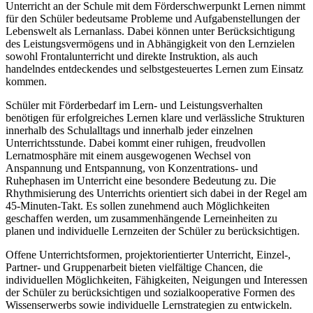
Unterricht an der Schule mit dem Förderschwerpunkt Lernen nimmt
für den Schüler bedeutsame Probleme und Aufgabenstellungen der
Lebenswelt als Lernanlass. Dabei können unter Berücksichtigung
des Leistungsvermögens und in Abhängigkeit von den Lernzielen
sowohl Frontalunterricht und direkte Instruktion, als auch
handelndes entdeckendes und selbstgesteuertes Lernen zum Einsatz
kommen.
Schüler mit Förderbedarf im Lern- und Leistungsverhalten
benötigen für erfolgreiches Lernen klare und verlässliche Strukturen
innerhalb des Schulalltags und innerhalb jeder einzelnen
Unterrichtsstunde. Dabei kommt einer ruhigen, freudvollen
Lernatmosphäre mit einem ausgewogenen Wechsel von
Anspannung und Entspannung, von Konzentrations- und
Ruhephasen im Unterricht eine besondere Bedeutung zu. Die
Rhythmisierung des Unterrichts orientiert sich dabei in der Regel am
45-Minuten-Takt. Es sollen zunehmend auch Möglichkeiten
geschaffen werden, um zusammenhängende Lerneinheiten zu
planen und individuelle Lernzeiten der Schüler zu berücksichtigen.
Offene Unterrichtsformen, projektorientierter Unterricht, Einzel-,
Partner- und Gruppenarbeit bieten vielfältige Chancen, die
individuellen Möglichkeiten, Fähigkeiten, Neigungen und Interessen
der Schüler zu berücksichtigen und sozialkooperative Formen des
Wissenserwerbs sowie individuelle Lernstrategien zu entwickeln.