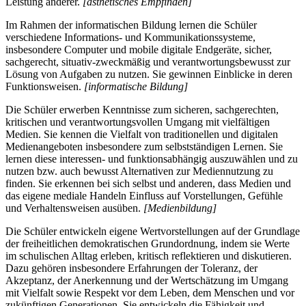
Leistung anderer.
[ästhetisches Empfinden]
Im Rahmen der informatischen Bildung lernen die Schüler
verschiedene Informations- und Kommunikationssysteme,
insbesondere Computer und mobile digitale Endgeräte, sicher,
sachgerecht, situativ-zweckmäßig und verantwortungsbewusst zur
Lösung von Aufgaben zu nutzen. Sie gewinnen Einblicke in deren
Funktionsweisen.
[informatische Bildung]
Die Schüler erwerben Kenntnisse zum sicheren, sachgerechten,
kritischen und verantwortungsvollen Umgang mit vielfältigen
Medien. Sie kennen die Vielfalt von traditionellen und digitalen
Medienangeboten insbesondere zum selbstständigen Lernen. Sie
lernen diese interessen- und funktionsabhängig auszuwählen und zu
nutzen bzw. auch bewusst Alternativen zur Mediennutzung zu
finden. Sie erkennen bei sich selbst und anderen, dass Medien und
das eigene mediale Handeln Einfluss auf Vorstellungen, Gefühle
und Verhaltensweisen ausüben.
[Medienbildung]
Die Schüler entwickeln eigene Wertvorstellungen auf der Grundlage
der freiheitlichen demokratischen Grundordnung, indem sie Werte
im schulischen Alltag erleben, kritisch reflektieren und diskutieren.
Dazu gehören insbesondere Erfahrungen der Toleranz, der
Akzeptanz, der Anerkennung und der Wertschätzung im Umgang
mit Vielfalt sowie Respekt vor dem Leben, dem Menschen und vor
zukünftigen Generationen. Sie entwickeln die Fähigkeit und