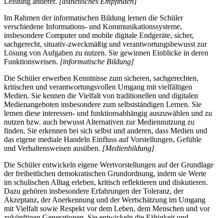
Leistung anderer.
[ästhetisches Empfinden]
Im Rahmen der informatischen Bildung lernen die Schüler
verschiedene Informations- und Kommunikationssysteme,
insbesondere Computer und mobile digitale Endgeräte, sicher,
sachgerecht, situativ-zweckmäßig und verantwortungsbewusst zur
Lösung von Aufgaben zu nutzen. Sie gewinnen Einblicke in deren
Funktionsweisen.
[informatische Bildung]
Die Schüler erwerben Kenntnisse zum sicheren, sachgerechten,
kritischen und verantwortungsvollen Umgang mit vielfältigen
Medien. Sie kennen die Vielfalt von traditionellen und digitalen
Medienangeboten insbesondere zum selbstständigen Lernen. Sie
lernen diese interessen- und funktionsabhängig auszuwählen und zu
nutzen bzw. auch bewusst Alternativen zur Mediennutzung zu
finden. Sie erkennen bei sich selbst und anderen, dass Medien und
das eigene mediale Handeln Einfluss auf Vorstellungen, Gefühle
und Verhaltensweisen ausüben.
[Medienbildung]
Die Schüler entwickeln eigene Wertvorstellungen auf der Grundlage
der freiheitlichen demokratischen Grundordnung, indem sie Werte
im schulischen Alltag erleben, kritisch reflektieren und diskutieren.
Dazu gehören insbesondere Erfahrungen der Toleranz, der
Akzeptanz, der Anerkennung und der Wertschätzung im Umgang
mit Vielfalt sowie Respekt vor dem Leben, dem Menschen und vor
zukünftigen Generationen. Sie entwickeln die Fähigkeit und