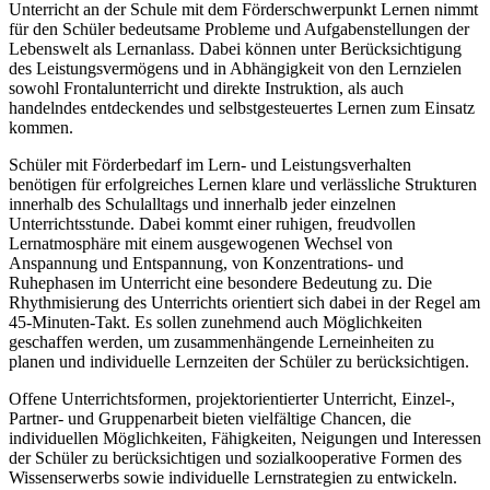
Unterricht an der Schule mit dem Förderschwerpunkt Lernen nimmt
für den Schüler bedeutsame Probleme und Aufgabenstellungen der
Lebenswelt als Lernanlass. Dabei können unter Berücksichtigung
des Leistungsvermögens und in Abhängigkeit von den Lernzielen
sowohl Frontalunterricht und direkte Instruktion, als auch
handelndes entdeckendes und selbstgesteuertes Lernen zum Einsatz
kommen.
Schüler mit Förderbedarf im Lern- und Leistungsverhalten
benötigen für erfolgreiches Lernen klare und verlässliche Strukturen
innerhalb des Schulalltags und innerhalb jeder einzelnen
Unterrichtsstunde. Dabei kommt einer ruhigen, freudvollen
Lernatmosphäre mit einem ausgewogenen Wechsel von
Anspannung und Entspannung, von Konzentrations- und
Ruhephasen im Unterricht eine besondere Bedeutung zu. Die
Rhythmisierung des Unterrichts orientiert sich dabei in der Regel am
45-Minuten-Takt. Es sollen zunehmend auch Möglichkeiten
geschaffen werden, um zusammenhängende Lerneinheiten zu
planen und individuelle Lernzeiten der Schüler zu berücksichtigen.
Offene Unterrichtsformen, projektorientierter Unterricht, Einzel-,
Partner- und Gruppenarbeit bieten vielfältige Chancen, die
individuellen Möglichkeiten, Fähigkeiten, Neigungen und Interessen
der Schüler zu berücksichtigen und sozialkooperative Formen des
Wissenserwerbs sowie individuelle Lernstrategien zu entwickeln.