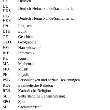
DE
Deutsch
DE-
Deutsch-Heimatkunde/Sachunterricht
HKS
DE-
Deutsch-Heimatkunde/Sachunterricht
HKS
EN
Englisch
ETH
Ethik
GE
Geschichte
GEO
Geographie
HW
Hauswirtschaft
INF
Informatik
KU
Kunst
MA
Mathematik
MU
Musik
PH
Physik
PSB
Persönlichkeit und soziale Beziehungen
RE/e
Evangelische Religion
RE/k
Katholische Religion
SLF
Selbstständige Lebensführung
SPO
Sport
SU
Sachunterricht