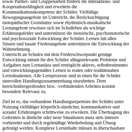
sowie Partner- und Gruppenarbeit fördern die Interaktions- und
Kooperationsfähigkeit und erweitern die
Kommunikationskompetenz der Schüler. Vielfältige
Bewegungsangebote im Unterricht, die Berücksichtigung
motopädischer Grundsätze sowie rhythmisch-musikalische
Lernangebote erweisen sich im Schulleben als wichtige
Erfahrungsfelder und unterstützen die motorische, psychomotorische
und psychosoziale Entwicklung der Schüler. Lernen mit allen
Sinnen und basale Förderangebote unterstützen die Entwicklung der
Wahrnehmung.
Unterricht an Schulen mit dem Förderschwerpunkt geistige
Entwicklung nimmt für den Schüler alltagsrelevante Probleme und
Aufgaben zum Lernanlass und ermöglicht aktives, selbstbestimmtes
und entwicklungsgemäßes Lernen in realen oder realitätsnahen
Lernsituationen. Alle Lernprozesse sind in einen für die Schüler
sinnvollen Handlungszusammenhang einzubetten. Dem
bereichsübergreifenden bzw. -verbindenden Arbeiten kommt
besondere Relevanz zu.
Ziel ist es, das vorhandene Handlungsrepertoire der Schüler unter
Nutzung vielfältiger körperlich-sinnlicher, kommunikativer und
sozialer Erfahrungen schrittweise zu erweitern. Die Übertragung des
Gelernten in ähnliche oder neue Situationen muss stets intensiv
vorbereitet und durch regelmäßige Wiederholung und Übung
gefestigt werden. Komplexe Lerninhalte müssen in überschaubare