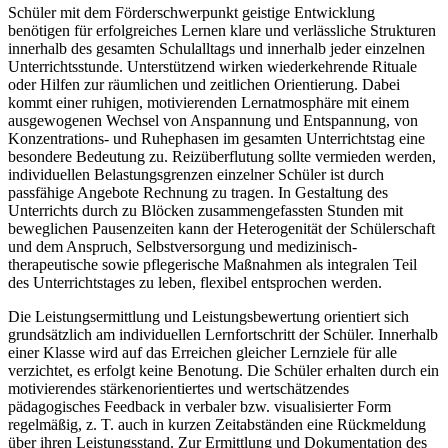
Schüler mit dem Förderschwerpunkt geistige Entwicklung
benötigen für erfolgreiches Lernen klare und verlässliche Strukturen
innerhalb des gesamten Schulalltags und innerhalb jeder einzelnen
Unterrichtsstunde. Unterstützend wirken wiederkehrende Rituale
oder Hilfen zur räumlichen und zeitlichen Orientierung. Dabei
kommt einer ruhigen, motivierenden Lernatmosphäre mit einem
ausgewogenen Wechsel von Anspannung und Entspannung, von
Konzentrations- und Ruhephasen im gesamten Unterrichtstag eine
besondere Bedeutung zu. Reizüberflutung sollte vermieden werden,
individuellen Belastungsgrenzen einzelner Schüler ist durch
passfähige Angebote Rechnung zu tragen. In Gestaltung des
Unterrichts durch zu Blöcken zusammengefassten Stunden mit
beweglichen Pausenzeiten kann der Heterogenität der Schülerschaft
und dem Anspruch, Selbstversorgung und medizinisch-
therapeutische sowie pflegerische Maßnahmen als integralen Teil
des Unterrichtstages zu leben, flexibel entsprochen werden.
Die Leistungsermittlung und Leistungsbewertung orientiert sich
grundsätzlich am individuellen Lernfortschritt der Schüler. Innerhalb
einer Klasse wird auf das Erreichen gleicher Lernziele für alle
verzichtet, es erfolgt keine Benotung. Die Schüler erhalten durch ein
motivierendes stärkenorientiertes und wertschätzendes
pädagogisches Feedback in verbaler bzw. visualisierter Form
regelmäßig, z. T. auch in kurzen Zeitabständen eine Rückmeldung
über ihren Leistungsstand. Zur Ermittlung und Dokumentation des