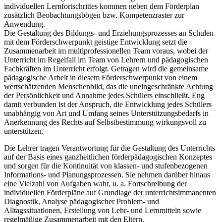
individuellen Lernfortschrittes kommen neben dem Förderplan
zusätzlich Beobachtungsbögen bzw. Kompetenzraster zur
Anwendung.
Die Gestaltung des Bildungs- und Erziehungsprozesses an Schulen
mit dem Förderschwerpunkt geistige Entwicklung setzt die
Zusammenarbeit im multiprofessionellen Team voraus, wobei der
Unterricht im Regelfall im Team von Lehrern und pädagogischen
Fachkräften im Unterricht erfolgt. Getragen wird die gemeinsame
pädagogische Arbeit in diesem Förderschwerpunkt von einem
wertschätzenden Menschenbild, das die uneingeschränkte Achtung
der Persönlichkeit und Annahme jedes Schülers einschließt. Eng
damit verbunden ist der Anspruch, die Entwicklung jedes Schülers
unabhängig von Art und Umfang seines Unterstützungsbedarfs in
Anerkennung des Rechts auf Selbstbestimmung wirkungsvoll zu
unterstützen.
Die Lehrer tragen Verantwortung für die Gestaltung des Unterrichts
auf der Basis eines ganzheitlichen förderpädagogischen Konzeptes
und sorgen für die Kontinuität von klassen- und stufenbezogenen
Informations- und Planungsprozessen. Sie nehmen darüber hinaus
eine Vielzahl von Aufgaben wahr, u. a. Fortschreibung der
individuellen Förderpläne auf Grundlage der unterrichtsimmanenten
Diagnostik, Analyse pädagogischer Problem- und
Alltagssituationen, Erstellung von Lehr- und Lernmitteln sowie
regelmäßige Zusammenarbeit mit den Eltern.