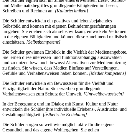
Die Schüler eignen sich im Sinne eines erweiterten Lese-, Schreib-
und Mathematikbegriffes grundlegende Fähigkeiten im Lesen,
Schreiben und Rechnen an.
[Kulturtechniken]
Die Schüler entwickeln ein positives und lebensbejahendes
Selbstbild und können mit eigenen Behinderungserfahrungen
umgehen. Sie erleben sich als selbstwirksam, entwickeln Vertrauen
in die eigenen Fähigkeiten und können diese zunehmend realistisch
einschätzen.
[Selbstkompetenz]
Die Schüler gewinnen Einblick in die Vielfalt der Medienangebote.
Sie lernen diese interessen- und funktionsabhängig auszuwählen
und zu nutzen bzw. auch bewusst Alternativen zur Mediennutzung
zu finden. Sie wissen, dass Medien Einfluss auf Vorstellungen,
Gefühle und Verhaltensweisen haben können.
[Medienkompetenz]
Die Schüler entwickeln ein Bewusstsein für die Vielfalt und
Einzigartigkeit der Natur. Sie erwerben grundlegende
Verhaltensweisen zum Schutz der Umwelt.
[Umweltbewusstsein]
In der Begegnung und im Dialog mit Kunst, Kultur und Natur
entwickeln die Schüler ihre individuelle Erlebens-, Ausdrucks- und
Gestaltungsfähigkeit.
[ästhetische Erziehung]
Die Schüler sorgen so weit wie möglich aktiv für die eigene
Gesundheit und das eigene Wohlergehen. Sie gehen