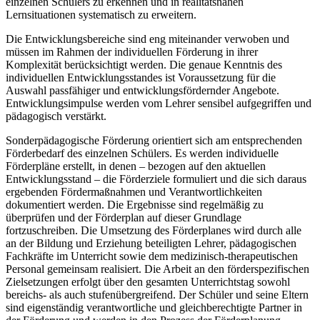
einzelnen Schülers zu erkennen und in realitätsnahen
Lernsituationen systematisch zu erweitern.
Die Entwicklungsbereiche sind eng miteinander verwoben und
müssen im Rahmen der individuellen Förderung in ihrer
Komplexität berücksichtigt werden. Die genaue Kenntnis des
individuellen Entwicklungsstandes ist Voraussetzung für die
Auswahl passfähiger und entwicklungsfördernder Angebote.
Entwicklungsimpulse werden vom Lehrer sensibel aufgegriffen und
pädagogisch verstärkt.
Sonderpädagogische Förderung orientiert sich am entsprechenden
Förderbedarf des einzelnen Schülers. Es werden individuelle
Förderpläne erstellt, in denen – bezogen auf den aktuellen
Entwicklungsstand – die Förderziele formuliert und die sich daraus
ergebenden Fördermaßnahmen und Verantwortlichkeiten
dokumentiert werden. Die Ergebnisse sind regelmäßig zu
überprüfen und der Förderplan auf dieser Grundlage
fortzuschreiben. Die Umsetzung des Förderplanes wird durch alle
an der Bildung und Erziehung beteiligten Lehrer, pädagogischen
Fachkräfte im Unterricht sowie dem medizinisch-therapeutischen
Personal gemeinsam realisiert. Die Arbeit an den förderspezifischen
Zielsetzungen erfolgt über den gesamten Unterrichtstag sowohl
bereichs- als auch stufenübergreifend. Der Schüler und seine Eltern
sind eigenständig verantwortliche und gleichberechtigte Partner in