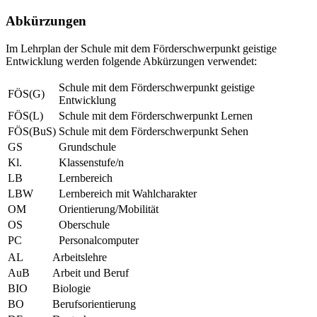
Abkürzungen
Im Lehrplan der Schule mit dem Förderschwerpunkt geistige
Entwicklung werden folgende Abkürzungen verwendet:
Schule mit dem Förderschwerpunkt geistige
FÖS(G)
Entwicklung
FÖS(L)
Schule mit dem Förderschwerpunkt Lernen
FÖS(BuS)
Schule mit dem Förderschwerpunkt Sehen
GS
Grundschule
Kl.
Klassenstufe/n
LB
Lernbereich
LBW
Lernbereich mit Wahlcharakter
OM
Orientierung/Mobilität
OS
Oberschule
PC
Personalcomputer
AL
Arbeitslehre
AuB
Arbeit und Beruf
BIO
Biologie
BO
Berufsorientierung