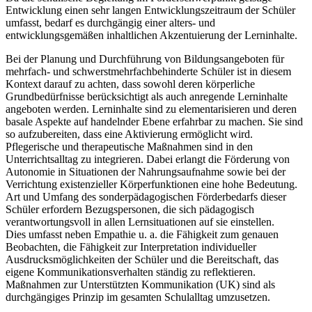
Entwicklung einen sehr langen Entwicklungszeitraum der Schüler
umfasst, bedarf es durchgängig einer alters- und
entwicklungsgemäßen inhaltlichen Akzentuierung der Lerninhalte.
Bei der Planung und Durchführung von Bildungsangeboten für
mehrfach- und schwerstmehrfachbehinderte Schüler ist in diesem
Kontext darauf zu achten, dass sowohl deren körperliche
Grundbedürfnisse berücksichtigt als auch anregende Lerninhalte
angeboten werden. Lerninhalte sind zu elementarisieren und deren
basale Aspekte auf handelnder Ebene erfahrbar zu machen. Sie sind
so aufzubereiten, dass eine Aktivierung ermöglicht wird.
Pflegerische und therapeutische Maßnahmen sind in den
Unterrichtsalltag zu integrieren. Dabei erlangt die Förderung von
Autonomie in Situationen der Nahrungsaufnahme sowie bei der
Verrichtung existenzieller Körperfunktionen eine hohe Bedeutung.
Art und Umfang des sonderpädagogischen Förderbedarfs dieser
Schüler erfordern Bezugspersonen, die sich pädagogisch
verantwortungsvoll in allen Lernsituationen auf sie einstellen.
Dies umfasst neben Empathie u. a. die Fähigkeit zum genauen
Beobachten, die Fähigkeit zur Interpretation individueller
Ausdrucksmöglichkeiten der Schüler und die Bereitschaft, das
eigene Kommunikationsverhalten ständig zu reflektieren.
Maßnahmen zur Unterstützten Kommunikation (UK) sind als
durchgängiges Prinzip im gesamten Schulalltag umzusetzen.