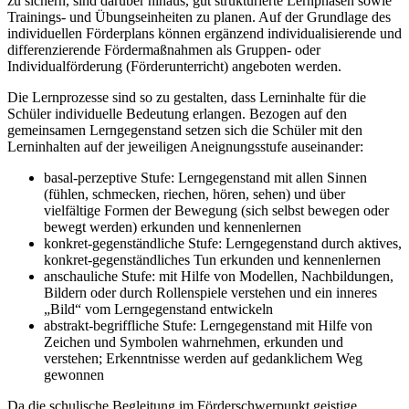
zu sichern, sind darüber hinaus, gut strukturierte Lernphasen sowie
Trainings- und Übungseinheiten zu planen. Auf der Grundlage des
individuellen Förderplans können ergänzend individualisierende und
differenzierende Fördermaßnahmen als Gruppen- oder
Individualförderung (Förderunterricht) angeboten werden.
Die Lernprozesse sind so zu gestalten, dass Lerninhalte für die
Schüler individuelle Bedeutung erlangen. Bezogen auf den
gemeinsamen Lerngegenstand setzen sich die Schüler mit den
Lerninhalten auf der jeweiligen Aneignungsstufe auseinander:
basal-perzeptive Stufe: Lerngegenstand mit allen Sinnen
(fühlen, schmecken, riechen, hören, sehen) und über
vielfältige Formen der Bewegung (sich selbst bewegen oder
bewegt werden) erkunden und kennenlernen
konkret-gegenständliche Stufe: Lerngegenstand durch aktives,
konkret-gegenständliches Tun erkunden und kennenlernen
anschauliche Stufe: mit Hilfe von Modellen, Nachbildungen,
Bildern oder durch Rollenspiele verstehen und ein inneres
„Bild“ vom Lerngegenstand entwickeln
abstrakt-begriffliche Stufe: Lerngegenstand mit Hilfe von
Zeichen und Symbolen wahrnehmen, erkunden und
verstehen; Erkenntnisse werden auf gedanklichem Weg
gewonnen
Da die schulische Begleitung im Förderschwerpunkt geistige