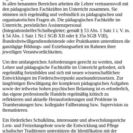
In allen benannten Bereichen arbeiten die Lehrer vertrauensvoll mit
den pädagogischen Fachkräften im Unterricht zusammen. Sie
stimmen sich regelmäßig und verbindlich zu pädagogischen und
organisatorischen Fragen ab. Die pädagogischen Fachkräfte im
Unterricht, persönliches Assistenzpersonal
(Integrationshelfer/Schulbegleiter; gemäß § 53 Abs. 1 Satz 1 i. V. m.
§ 54 Abs. 1 Satz 1 Nr.1 SGB XII oder § 35a SGB VIII),
Bundesfreiwilligendienstleistende oder Praktikanten unterstützen die
ganztägige Bildungs- und Erziehungsarbeit im Rahmen ihrer
jeweiligen Verantwortlichkeiten.
Um den umfangreichen Anforderungen gerecht zu werden, sind
Lehrer und pädagogische Fachkräfte im Unterricht gefordert, sich
regelmäßig fortzubilden und sich mit neuen wissenschaftlichen
Entwicklungen im Förderschwerpunkt auseinanderzusetzen. Zur
langfristigen Bewältigung der komplexen pädagogischen Aufgaben
sowie der teilweise hohen psychischen Belastung ist es erforderlich,
das eigene professionelle Handeln regelmäßig kritisch zu
reflektieren und aktuelle Herausforderungen und Probleme in
Teamberatungen bzw. kollegialer Fallberatung bzw. Supervision zu
thematisieren.
Ein förderliches Schulklima, interessante und abwechslungsreiche
Lern- und Freizeitangebote sowie die Entwicklung und Pflege
schulischer Traditionen unterstützen die Identifikation mit der