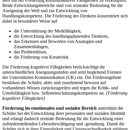
stets mit der Förderung kommunikativer Fähigkeiten zu verknüpfen.
Beide Entwicklungsbereiche sind von zentraler Bedeutung für die
Aneignung der Welt und zur Entwicklung von
Handlungskompetenz. Die Förderung des Denkens konzentriert sich
dabei in besonderer Weise auf
die Unterstützung der Merkfähigkeit,
die Entwicklung des handlungsplanenden Denkens,
das Erkennen und Bewerten von Analogien und
Zusammenhängen,
das Problemlösen,
die Förderung von Kreativität.
Die Förderung kognitiver Fähigkeiten berücksichtigt die
unterschiedlichen Aneignungsstufen und setzt begleitend Formen
der Unterstützten Kommunikation (UK) ein. Die Förderangebote
bestärken die Schüler, aktiv und zunehmend bewusst auf
vorhandenes Wissen zurückzugreifen und regen die Kritik- und
Urteilsfähigkeit bzw. Selbsteinschätzungskompetenz an.
[Förderung
kognitiver Fähigkeiten]
Förderung im emotionalen und sozialen Bereich
unterstützt die
Schüler bei der Entwicklung ihrer personalen und sozialen Identität
und erlangt dadurch zentrale Bedeutung für die Entwicklung einer
zufriedenstellenden Lebensbewältigung und -gestaltung. Damit die
Schüler sich in ihrer Einmaligkeit und Unverwechselbarkeit erfahren