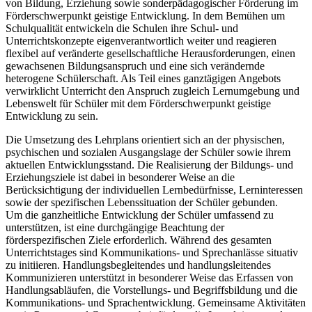
von Bildung, Erziehung sowie sonderpädagogischer Förderung im
Förderschwerpunkt geistige Entwicklung. In dem Bemühen um
Schulqualität entwickeln die Schulen ihre Schul- und
Unterrichtskonzepte eigenverantwortlich weiter und reagieren
flexibel auf veränderte gesellschaftliche Herausforderungen, einen
gewachsenen Bildungsanspruch und eine sich verändernde
heterogene Schülerschaft. Als Teil eines ganztägigen Angebots
verwirklicht Unterricht den Anspruch zugleich Lernumgebung und
Lebenswelt für Schüler mit dem Förderschwerpunkt geistige
Entwicklung zu sein.
Die Umsetzung des Lehrplans orientiert sich an der physischen,
psychischen und sozialen Ausgangslage der Schüler sowie ihrem
aktuellen Entwicklungsstand. Die Realisierung der Bildungs- und
Erziehungsziele ist dabei in besonderer Weise an die
Berücksichtigung der individuellen Lernbedürfnisse, Lerninteressen
sowie der spezifischen Lebenssituation der Schüler gebunden.
Um die ganzheitliche Entwicklung der Schüler umfassend zu
unterstützen, ist eine durchgängige Beachtung der
förderspezifischen Ziele erforderlich. Während des gesamten
Unterrichtstages sind Kommunikations- und Sprechanlässe situativ
zu initiieren. Handlungsbegleitendes und handlungsleitendes
Kommunizieren unterstützt in besonderer Weise das Erfassen von
Handlungsabläufen, die Vorstellungs- und Begriffsbildung und die
Kommunikations- und Sprachentwicklung. Gemeinsame Aktivitäten