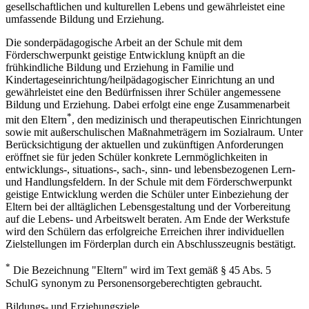
gesellschaftlichen und kulturellen Lebens und gewährleistet eine
umfassende Bildung und Erziehung.
Die sonderpädagogische Arbeit an der Schule mit dem
Förderschwerpunkt geistige Entwicklung knüpft an die
frühkindliche Bildung und Erziehung in Familie und
Kindertageseinrichtung/heilpädagogischer Einrichtung an und
gewährleistet eine den Bedürfnissen ihrer Schüler angemessene
Bildung und Erziehung. Dabei erfolgt eine enge Zusammenarbeit
*
mit den Eltern
, den medizinisch und therapeutischen Einrichtungen
sowie mit außerschulischen Maßnahmeträgern im Sozialraum. Unter
Berücksichtigung der aktuellen und zukünftigen Anforderungen
eröffnet sie für jeden Schüler konkrete Lernmöglichkeiten in
entwicklungs-, situations-, sach-, sinn- und lebensbezogenen Lern-
und Handlungsfeldern. In der Schule mit dem Förderschwerpunkt
geistige Entwicklung werden die Schüler unter Einbeziehung der
Eltern bei der alltäglichen Lebensgestaltung und der Vorbereitung
auf die Lebens- und Arbeitswelt beraten. Am Ende der Werkstufe
wird den Schülern das erfolgreiche Erreichen ihrer individuellen
Zielstellungen im Förderplan durch ein Abschlusszeugnis bestätigt.
*
Die Bezeichnung "Eltern" wird im Text gemäß § 45 Abs. 5
SchulG synonym zu Personensorgeberechtigten gebraucht.
Bildungs- und Erziehungsziele