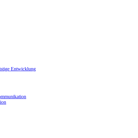
istige Entwicklung
ommunikation
ion