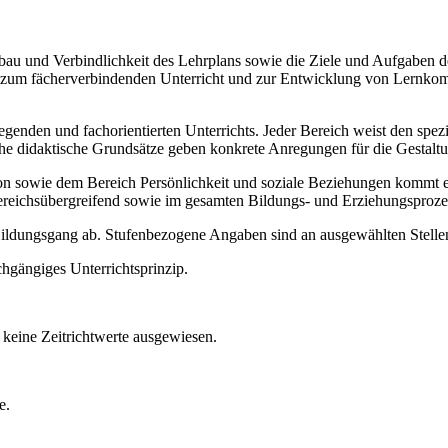
Aufbau und Verbindlichkeit des Lehrplans sowie die Ziele und Aufgaben
ise zum fächerverbindenden Unterricht und zur Entwicklung von Lernko
legenden und fachorientierten Unterrichts. Jeder Bereich weist den spe
sche didaktische Grundsätze geben konkrete Anregungen für die Gestalt
ie dem Bereich Persönlichkeit und soziale Beziehungen kommt ein b
ereichsübergreifend sowie im gesamten Bildungs- und Erziehungsproze
 Bildungsgang ab. Stufenbezogene Angaben sind an ausgewählten Stellen
chgängiges Unterrichtsprinzip.
keine Zeitrichtwerte ausgewiesen.
e.