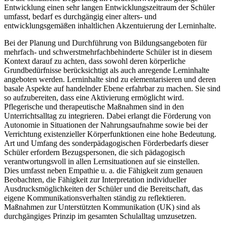
Entwicklung einen sehr langen Entwicklungszeitraum der Schüler
umfasst, bedarf es durchgängig einer alters- und
entwicklungsgemäßen inhaltlichen Akzentuierung der Lerninhalte.
Bei der Planung und Durchführung von Bildungsangeboten für
mehrfach- und schwerstmehrfachbehinderte Schüler ist in diesem
Kontext darauf zu achten, dass sowohl deren körperliche
Grundbedürfnisse berücksichtigt als auch anregende Lerninhalte
angeboten werden. Lerninhalte sind zu elementarisieren und deren
basale Aspekte auf handelnder Ebene erfahrbar zu machen. Sie sind
so aufzubereiten, dass eine Aktivierung ermöglicht wird.
Pflegerische und therapeutische Maßnahmen sind in den
Unterrichtsalltag zu integrieren. Dabei erlangt die Förderung von
Autonomie in Situationen der Nahrungsaufnahme sowie bei der
Verrichtung existenzieller Körperfunktionen eine hohe Bedeutung.
Art und Umfang des sonderpädagogischen Förderbedarfs dieser
Schüler erfordern Bezugspersonen, die sich pädagogisch
verantwortungsvoll in allen Lernsituationen auf sie einstellen.
Dies umfasst neben Empathie u. a. die Fähigkeit zum genauen
Beobachten, die Fähigkeit zur Interpretation individueller
Ausdrucksmöglichkeiten der Schüler und die Bereitschaft, das
eigene Kommunikationsverhalten ständig zu reflektieren.
Maßnahmen zur Unterstützten Kommunikation (UK) sind als
durchgängiges Prinzip im gesamten Schulalltag umzusetzen.