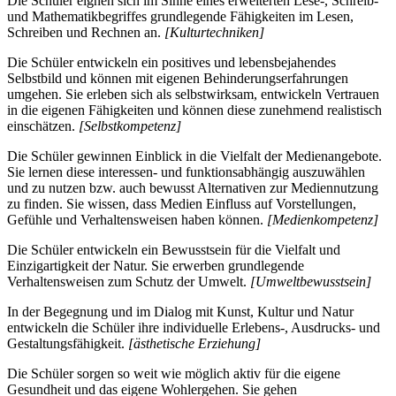
Die Schüler eignen sich im Sinne eines erweiterten Lese-, Schreib-
und Mathematikbegriffes grundlegende Fähigkeiten im Lesen,
Schreiben und Rechnen an.
[Kulturtechniken]
Die Schüler entwickeln ein positives und lebensbejahendes
Selbstbild und können mit eigenen Behinderungserfahrungen
umgehen. Sie erleben sich als selbstwirksam, entwickeln Vertrauen
in die eigenen Fähigkeiten und können diese zunehmend realistisch
einschätzen.
[Selbstkompetenz]
Die Schüler gewinnen Einblick in die Vielfalt der Medienangebote.
Sie lernen diese interessen- und funktionsabhängig auszuwählen
und zu nutzen bzw. auch bewusst Alternativen zur Mediennutzung
zu finden. Sie wissen, dass Medien Einfluss auf Vorstellungen,
Gefühle und Verhaltensweisen haben können.
[Medienkompetenz]
Die Schüler entwickeln ein Bewusstsein für die Vielfalt und
Einzigartigkeit der Natur. Sie erwerben grundlegende
Verhaltensweisen zum Schutz der Umwelt.
[Umweltbewusstsein]
In der Begegnung und im Dialog mit Kunst, Kultur und Natur
entwickeln die Schüler ihre individuelle Erlebens-, Ausdrucks- und
Gestaltungsfähigkeit.
[ästhetische Erziehung]
Die Schüler sorgen so weit wie möglich aktiv für die eigene
Gesundheit und das eigene Wohlergehen. Sie gehen