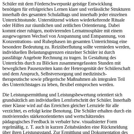
Schüler mit dem Förderschwerpunkt geistige Entwicklung
benötigen für erfolgreiches Lernen klare und verlässliche Strukturen
innerhalb des gesamten Schulalltags und innerhalb jeder einzelnen
Unterrichtsstunde. Unterstützend wirken wiederkehrende Rituale
oder Hilfen zur räumlichen und zeitlichen Orientierung. Dabei
kommt einer ruhigen, motivierenden Lernatmosphäre mit einem
ausgewogenen Wechsel von Anspannung und Entspannung, von
Konzentrations- und Ruhephasen im gesamten Unterrichtstag eine
besondere Bedeutung zu. Reizüberflutung sollte vermieden werden,
individuellen Belastungsgrenzen einzelner Schüler ist durch
passfähige Angebote Rechnung zu tragen. In Gestaltung des
Unterrichts durch zu Blöcken zusammengefassten Stunden mit
beweglichen Pausenzeiten kann der Heterogenität der Schülerschaft
und dem Anspruch, Selbstversorgung und medizinisch-
therapeutische sowie pflegerische Maßnahmen als integralen Teil
des Unterrichtstages zu leben, flexibel entsprochen werden.
Die Leistungsermittlung und Leistungsbewertung orientiert sich
grundsätzlich am individuellen Lernfortschritt der Schüler. Innerhalb
einer Klasse wird auf das Erreichen gleicher Lernziele für alle
verzichtet, es erfolgt keine Benotung. Die Schüler erhalten durch ein
motivierendes stärkenorientiertes und wertschätzendes
pädagogisches Feedback in verbaler bzw. visualisierter Form
regelmäßig, z. T. auch in kurzen Zeitabständen eine Rückmeldung
über ihren Leistungsstand. Zur Ermittlung und Dokumentation des