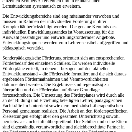
einzelnen Schülers zu erkennen und in realitätsnahen
Lernsituationen systematisch zu erweitern.
Die Entwicklungsbereiche sind eng miteinander verwoben und
müssen im Rahmen der individuellen Förderung in ihrer
Komplexität berücksichtigt werden. Die genaue Kenntnis des
individuellen Entwicklungsstandes ist Voraussetzung für die
Auswahl passfähiger und entwicklungsfördernder Angebote.
Entwicklungsimpulse werden vom Lehrer sensibel aufgegriffen und
pädagogisch verstärkt.
Sonderpädagogische Förderung orientiert sich am entsprechenden
Förderbedarf des einzelnen Schülers. Es werden individuelle
Förderpläne erstellt, in denen – bezogen auf den aktuellen
Entwicklungsstand – die Förderziele formuliert und die sich daraus
ergebenden Fördermaßnahmen und Verantwortlichkeiten
dokumentiert werden. Die Ergebnisse sind regelmäßig zu
überprüfen und der Förderplan auf dieser Grundlage
fortzuschreiben. Die Umsetzung des Förderplanes wird durch alle
an der Bildung und Erziehung beteiligten Lehrer, pädagogischen
Fachkräfte im Unterricht sowie dem medizinisch-therapeutischen
Personal gemeinsam realisiert. Die Arbeit an den förderspezifischen
Zielsetzungen erfolgt über den gesamten Unterrichtstag sowohl
bereichs- als auch stufenübergreifend. Der Schüler und seine Eltern
sind eigenständig verantwortliche und gleichberechtigte Partner in