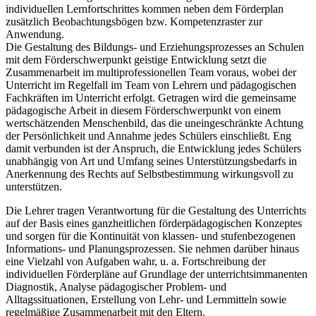
individuellen Lernfortschrittes kommen neben dem Förderplan
zusätzlich Beobachtungsbögen bzw. Kompetenzraster zur
Anwendung.
Die Gestaltung des Bildungs- und Erziehungsprozesses an Schulen
mit dem Förderschwerpunkt geistige Entwicklung setzt die
Zusammenarbeit im multiprofessionellen Team voraus, wobei der
Unterricht im Regelfall im Team von Lehrern und pädagogischen
Fachkräften im Unterricht erfolgt. Getragen wird die gemeinsame
pädagogische Arbeit in diesem Förderschwerpunkt von einem
wertschätzenden Menschenbild, das die uneingeschränkte Achtung
der Persönlichkeit und Annahme jedes Schülers einschließt. Eng
damit verbunden ist der Anspruch, die Entwicklung jedes Schülers
unabhängig von Art und Umfang seines Unterstützungsbedarfs in
Anerkennung des Rechts auf Selbstbestimmung wirkungsvoll zu
unterstützen.
Die Lehrer tragen Verantwortung für die Gestaltung des Unterrichts
auf der Basis eines ganzheitlichen förderpädagogischen Konzeptes
und sorgen für die Kontinuität von klassen- und stufenbezogenen
Informations- und Planungsprozessen. Sie nehmen darüber hinaus
eine Vielzahl von Aufgaben wahr, u. a. Fortschreibung der
individuellen Förderpläne auf Grundlage der unterrichtsimmanenten
Diagnostik, Analyse pädagogischer Problem- und
Alltagssituationen, Erstellung von Lehr- und Lernmitteln sowie
regelmäßige Zusammenarbeit mit den Eltern.