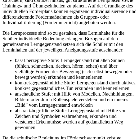
zu sichern, sind darüber hinaus, gut strukturierte Lernphasen sowie
Trainings- und Übungseinheiten zu planen. Auf der Grundlage des
individuellen Förderplans können ergänzend individualisierende und
differenzierende Fördermaßnahmen als Gruppen- oder
Individualförderung (Förderunterricht) angeboten werden.
Die Lernprozesse sind so zu gestalten, dass Lerninhalte für die
Schüler individuelle Bedeutung erlangen. Bezogen auf den
gemeinsamen Lerngegenstand setzen sich die Schüler mit den
Lerninhalten auf der jeweiligen Aneignungsstufe auseinander:
basal-perzeptive Stufe: Lerngegenstand mit allen Sinnen
(fühlen, schmecken, riechen, hören, sehen) und über
vielfältige Formen der Bewegung (sich selbst bewegen oder
bewegt werden) erkunden und kennenlernen
konkret-gegenständliche Stufe: Lerngegenstand durch aktives,
konkret-gegenständliches Tun erkunden und kennenlernen
anschauliche Stufe: mit Hilfe von Modellen, Nachbildungen,
Bildern oder durch Rollenspiele verstehen und ein inneres
„Bild“ vom Lerngegenstand entwickeln
abstrakt-begriffliche Stufe: Lerngegenstand mit Hilfe von
Zeichen und Symbolen wahrnehmen, erkunden und
verstehen; Erkenntnisse werden auf gedanklichem Weg
gewonnen
Da die schulische Begleitung im Förderschwerpunkt geistige