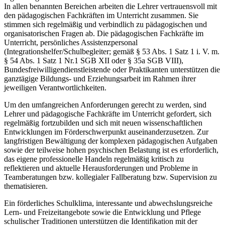
In allen benannten Bereichen arbeiten die Lehrer vertrauensvoll mit
den pädagogischen Fachkräften im Unterricht zusammen. Sie
stimmen sich regelmäßig und verbindlich zu pädagogischen und
organisatorischen Fragen ab. Die pädagogischen Fachkräfte im
Unterricht, persönliches Assistenzpersonal
(Integrationshelfer/Schulbegleiter; gemäß § 53 Abs. 1 Satz 1 i. V. m.
§ 54 Abs. 1 Satz 1 Nr.1 SGB XII oder § 35a SGB VIII),
Bundesfreiwilligendienstleistende oder Praktikanten unterstützen die
ganztägige Bildungs- und Erziehungsarbeit im Rahmen ihrer
jeweiligen Verantwortlichkeiten.
Um den umfangreichen Anforderungen gerecht zu werden, sind
Lehrer und pädagogische Fachkräfte im Unterricht gefordert, sich
regelmäßig fortzubilden und sich mit neuen wissenschaftlichen
Entwicklungen im Förderschwerpunkt auseinanderzusetzen. Zur
langfristigen Bewältigung der komplexen pädagogischen Aufgaben
sowie der teilweise hohen psychischen Belastung ist es erforderlich,
das eigene professionelle Handeln regelmäßig kritisch zu
reflektieren und aktuelle Herausforderungen und Probleme in
Teamberatungen bzw. kollegialer Fallberatung bzw. Supervision zu
thematisieren.
Ein förderliches Schulklima, interessante und abwechslungsreiche
Lern- und Freizeitangebote sowie die Entwicklung und Pflege
schulischer Traditionen unterstützen die Identifikation mit der