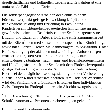
gesellschaftlichen und kulturellen Lebens und gewährleistet eine
umfassende Bildung und Erziehung.
Die sonderpädagogische Arbeit an der Schule mit dem
Förderschwerpunkt geistige Entwicklung knüpft an die
frühkindliche Bildung und Erziehung in Familie und
Kindertageseinrichtung/heilpädagogischer Einrichtung an und
gewährleistet eine den Bedürfnissen ihrer Schüler angemessene
Bildung und Erziehung. Dabei erfolgt eine enge Zusammenarbeit
*
mit den Eltern
, den medizinisch und therapeutischen Einrichtungen
sowie mit außerschulischen Maßnahmeträgern im Sozialraum. Unter
Berücksichtigung der aktuellen und zukünftigen Anforderungen
eröffnet sie für jeden Schüler konkrete Lernmöglichkeiten in
entwicklungs-, situations-, sach-, sinn- und lebensbezogenen Lern-
und Handlungsfeldern. In der Schule mit dem Förderschwerpunkt
geistige Entwicklung werden die Schüler unter Einbeziehung der
Eltern bei der alltäglichen Lebensgestaltung und der Vorbereitung
auf die Lebens- und Arbeitswelt beraten. Am Ende der Werkstufe
wird den Schülern das erfolgreiche Erreichen ihrer individuellen
Zielstellungen im Förderplan durch ein Abschlusszeugnis bestätigt.
*
Die Bezeichnung "Eltern" wird im Text gemäß § 45 Abs. 5
SchulG synonym zu Personensorgeberechtigten gebraucht.
Bildungs- und Erziehungsziele