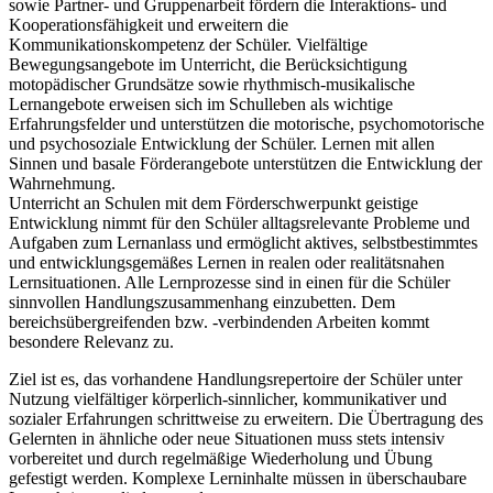
sowie Partner- und Gruppenarbeit fördern die Interaktions- und
Kooperationsfähigkeit und erweitern die
Kommunikationskompetenz der Schüler. Vielfältige
Bewegungsangebote im Unterricht, die Berücksichtigung
motopädischer Grundsätze sowie rhythmisch-musikalische
Lernangebote erweisen sich im Schulleben als wichtige
Erfahrungsfelder und unterstützen die motorische, psychomotorische
und psychosoziale Entwicklung der Schüler. Lernen mit allen
Sinnen und basale Förderangebote unterstützen die Entwicklung der
Wahrnehmung.
Unterricht an Schulen mit dem Förderschwerpunkt geistige
Entwicklung nimmt für den Schüler alltagsrelevante Probleme und
Aufgaben zum Lernanlass und ermöglicht aktives, selbstbestimmtes
und entwicklungsgemäßes Lernen in realen oder realitätsnahen
Lernsituationen. Alle Lernprozesse sind in einen für die Schüler
sinnvollen Handlungszusammenhang einzubetten. Dem
bereichsübergreifenden bzw. -verbindenden Arbeiten kommt
besondere Relevanz zu.
Ziel ist es, das vorhandene Handlungsrepertoire der Schüler unter
Nutzung vielfältiger körperlich-sinnlicher, kommunikativer und
sozialer Erfahrungen schrittweise zu erweitern. Die Übertragung des
Gelernten in ähnliche oder neue Situationen muss stets intensiv
vorbereitet und durch regelmäßige Wiederholung und Übung
gefestigt werden. Komplexe Lerninhalte müssen in überschaubare