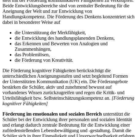
stets mit der Förderung kommunikativer Fähigkeiten zu verknüpfen.
Beide Entwicklungsbereiche sind von zentraler Bedeutung für die
Aneignung der Welt und zur Entwicklung von
Handlungskompetenz. Die Förderung des Denkens konzentriert sich
dabei in besonderer Weise auf
die Unterstützung der Merkfähigkeit,
die Entwicklung des handlungsplanenden Denkens,
das Erkennen und Bewerten von Analogien und
Zusammenhängen,
das Problemlösen,
die Förderung von Kreativität.
Die Förderung kognitiver Fähigkeiten berücksichtigt die
unterschiedlichen Aneignungsstufen und setzt begleitend Formen
der Unterstützten Kommunikation (UK) ein. Die Förderangebote
bestärken die Schüler, aktiv und zunehmend bewusst auf
vorhandenes Wissen zurückzugreifen und regen die Kritik- und
Urteilsfähigkeit bzw. Selbsteinschätzungskompetenz an.
[Förderung
kognitiver Fähigkeiten]
Förderung im emotionalen und sozialen Bereich
unterstützt die
Schüler bei der Entwicklung ihrer personalen und sozialen Identität
und erlangt dadurch zentrale Bedeutung für die Entwicklung einer
zufriedenstellenden Lebensbewältigung und -gestaltung. Damit die
Schüler sich in ihrer Einmaligkeit und Unverwechselbarkeit erfahren