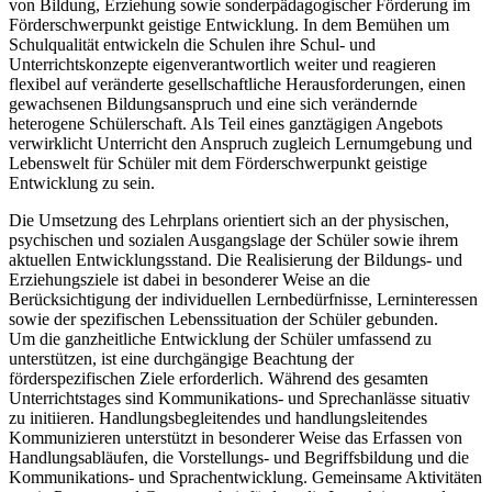
von Bildung, Erziehung sowie sonderpädagogischer Förderung im
Förderschwerpunkt geistige Entwicklung. In dem Bemühen um
Schulqualität entwickeln die Schulen ihre Schul- und
Unterrichtskonzepte eigenverantwortlich weiter und reagieren
flexibel auf veränderte gesellschaftliche Herausforderungen, einen
gewachsenen Bildungsanspruch und eine sich verändernde
heterogene Schülerschaft. Als Teil eines ganztägigen Angebots
verwirklicht Unterricht den Anspruch zugleich Lernumgebung und
Lebenswelt für Schüler mit dem Förderschwerpunkt geistige
Entwicklung zu sein.
Die Umsetzung des Lehrplans orientiert sich an der physischen,
psychischen und sozialen Ausgangslage der Schüler sowie ihrem
aktuellen Entwicklungsstand. Die Realisierung der Bildungs- und
Erziehungsziele ist dabei in besonderer Weise an die
Berücksichtigung der individuellen Lernbedürfnisse, Lerninteressen
sowie der spezifischen Lebenssituation der Schüler gebunden.
Um die ganzheitliche Entwicklung der Schüler umfassend zu
unterstützen, ist eine durchgängige Beachtung der
förderspezifischen Ziele erforderlich. Während des gesamten
Unterrichtstages sind Kommunikations- und Sprechanlässe situativ
zu initiieren. Handlungsbegleitendes und handlungsleitendes
Kommunizieren unterstützt in besonderer Weise das Erfassen von
Handlungsabläufen, die Vorstellungs- und Begriffsbildung und die
Kommunikations- und Sprachentwicklung. Gemeinsame Aktivitäten