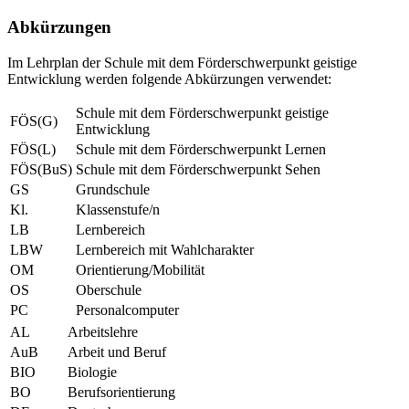
Abkürzungen
Im Lehrplan der Schule mit dem Förderschwerpunkt geistige
Entwicklung werden folgende Abkürzungen verwendet:
Schule mit dem Förderschwerpunkt geistige
FÖS(G)
Entwicklung
FÖS(L)
Schule mit dem Förderschwerpunkt Lernen
FÖS(BuS)
Schule mit dem Förderschwerpunkt Sehen
GS
Grundschule
Kl.
Klassenstufe/n
LB
Lernbereich
LBW
Lernbereich mit Wahlcharakter
OM
Orientierung/Mobilität
OS
Oberschule
PC
Personalcomputer
AL
Arbeitslehre
AuB
Arbeit und Beruf
BIO
Biologie
BO
Berufsorientierung