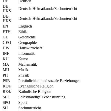
DE
Deutsch
DE-
Deutsch-Heimatkunde/Sachunterricht
HKS
DE-
Deutsch-Heimatkunde/Sachunterricht
HKS
EN
Englisch
ETH
Ethik
GE
Geschichte
GEO
Geographie
HW
Hauswirtschaft
INF
Informatik
KU
Kunst
MA
Mathematik
MU
Musik
PH
Physik
PSB
Persönlichkeit und soziale Beziehungen
RE/e
Evangelische Religion
RE/k
Katholische Religion
SLF
Selbstständige Lebensführung
SPO
Sport
SU
Sachunterricht