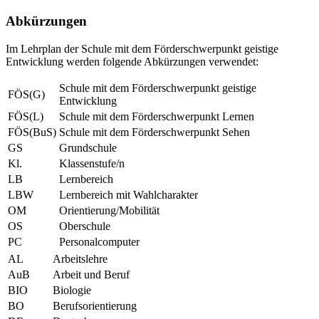
Abkürzungen
Im Lehrplan der Schule mit dem Förderschwerpunkt geistige
Entwicklung werden folgende Abkürzungen verwendet:
Schule mit dem Förderschwerpunkt geistige
FÖS(G)
Entwicklung
FÖS(L)
Schule mit dem Förderschwerpunkt Lernen
FÖS(BuS)
Schule mit dem Förderschwerpunkt Sehen
GS
Grundschule
Kl.
Klassenstufe/n
LB
Lernbereich
LBW
Lernbereich mit Wahlcharakter
OM
Orientierung/Mobilität
OS
Oberschule
PC
Personalcomputer
AL
Arbeitslehre
AuB
Arbeit und Beruf
BIO
Biologie
BO
Berufsorientierung