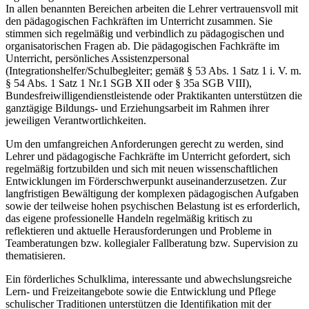
In allen benannten Bereichen arbeiten die Lehrer vertrauensvoll mit
den pädagogischen Fachkräften im Unterricht zusammen. Sie
stimmen sich regelmäßig und verbindlich zu pädagogischen und
organisatorischen Fragen ab. Die pädagogischen Fachkräfte im
Unterricht, persönliches Assistenzpersonal
(Integrationshelfer/Schulbegleiter; gemäß § 53 Abs. 1 Satz 1 i. V. m.
§ 54 Abs. 1 Satz 1 Nr.1 SGB XII oder § 35a SGB VIII),
Bundesfreiwilligendienstleistende oder Praktikanten unterstützen die
ganztägige Bildungs- und Erziehungsarbeit im Rahmen ihrer
jeweiligen Verantwortlichkeiten.
Um den umfangreichen Anforderungen gerecht zu werden, sind
Lehrer und pädagogische Fachkräfte im Unterricht gefordert, sich
regelmäßig fortzubilden und sich mit neuen wissenschaftlichen
Entwicklungen im Förderschwerpunkt auseinanderzusetzen. Zur
langfristigen Bewältigung der komplexen pädagogischen Aufgaben
sowie der teilweise hohen psychischen Belastung ist es erforderlich,
das eigene professionelle Handeln regelmäßig kritisch zu
reflektieren und aktuelle Herausforderungen und Probleme in
Teamberatungen bzw. kollegialer Fallberatung bzw. Supervision zu
thematisieren.
Ein förderliches Schulklima, interessante und abwechslungsreiche
Lern- und Freizeitangebote sowie die Entwicklung und Pflege
schulischer Traditionen unterstützen die Identifikation mit der