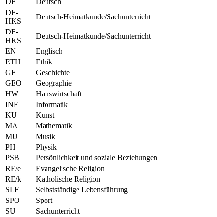
DE
Deutsch
DE-
Deutsch-Heimatkunde/Sachunterricht
HKS
DE-
Deutsch-Heimatkunde/Sachunterricht
HKS
EN
Englisch
ETH
Ethik
GE
Geschichte
GEO
Geographie
HW
Hauswirtschaft
INF
Informatik
KU
Kunst
MA
Mathematik
MU
Musik
PH
Physik
PSB
Persönlichkeit und soziale Beziehungen
RE/e
Evangelische Religion
RE/k
Katholische Religion
SLF
Selbstständige Lebensführung
SPO
Sport
SU
Sachunterricht