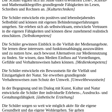
Die Schüler eignen sich im Sinne eines erweiterten Lese-, Schreib-
und Mathematikbegriffes grundlegende Fähigkeiten im Lesen,
Schreiben und Rechnen an.
[Kulturtechniken]
Die Schüler entwickeln ein positives und lebensbejahendes
Selbstbild und können mit eigenen Behinderungserfahrungen
umgehen. Sie erleben sich als selbstwirksam, entwickeln Vertrauen
in die eigenen Fähigkeiten und können diese zunehmend realistisch
einschätzen.
[Selbstkompetenz]
Die Schüler gewinnen Einblick in die Vielfalt der Medienangebote.
Sie lernen diese interessen- und funktionsabhängig auszuwählen
und zu nutzen bzw. auch bewusst Alternativen zur Mediennutzung
zu finden. Sie wissen, dass Medien Einfluss auf Vorstellungen,
Gefühle und Verhaltensweisen haben können.
[Medienkompetenz]
Die Schüler entwickeln ein Bewusstsein für die Vielfalt und
Einzigartigkeit der Natur. Sie erwerben grundlegende
Verhaltensweisen zum Schutz der Umwelt.
[Umweltbewusstsein]
In der Begegnung und im Dialog mit Kunst, Kultur und Natur
entwickeln die Schüler ihre individuelle Erlebens-, Ausdrucks- und
Gestaltungsfähigkeit.
[ästhetische Erziehung]
Die Schüler sorgen so weit wie möglich aktiv für die eigene
Gesundheit und das eigene Wohlergehen. Sie gehen