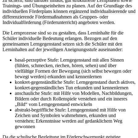
zu sichern, sind darüber hinaus, gut strukturierte Lernphasen sowie
Trainings- und Übungseinheiten zu planen. Auf der Grundlage des
individuellen Förderplans können ergänzend individualisierende und
differenzierende Fördermaßnahmen als Gruppen- oder
Individualförderung (Förderunterricht) angeboten werden.
Die Lernprozesse sind so zu gestalten, dass Lerninhalte für die
Schüler individuelle Bedeutung erlangen. Bezogen auf den
gemeinsamen Lerngegenstand setzen sich die Schüler mit den
Lerninhalten auf der jeweiligen Aneignungsstufe auseinander:
basal-perzeptive Stufe: Lerngegenstand mit allen Sinnen
(fühlen, schmecken, riechen, hören, sehen) und über
vielfältige Formen der Bewegung (sich selbst bewegen oder
bewegt werden) erkunden und kennenlernen
konkret-gegenständliche Stufe: Lerngegenstand durch aktives,
konkret-gegenständliches Tun erkunden und kennenlernen
anschauliche Stufe: mit Hilfe von Modellen, Nachbildungen,
Bildern oder durch Rollenspiele verstehen und ein inneres
„Bild“ vom Lerngegenstand entwickeln
abstrakt-begriffliche Stufe: Lerngegenstand mit Hilfe von
Zeichen und Symbolen wahrnehmen, erkunden und
verstehen; Erkenntnisse werden auf gedanklichem Weg
gewonnen
Da die schulische Begleitung im Förderschwerpunkt geistige