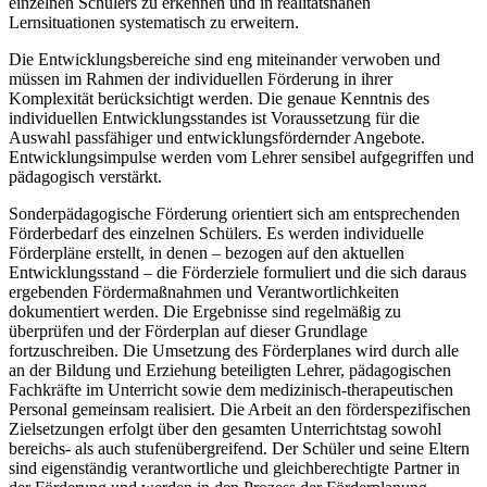
einzelnen Schülers zu erkennen und in realitätsnahen
Lernsituationen systematisch zu erweitern.
Die Entwicklungsbereiche sind eng miteinander verwoben und
müssen im Rahmen der individuellen Förderung in ihrer
Komplexität berücksichtigt werden. Die genaue Kenntnis des
individuellen Entwicklungsstandes ist Voraussetzung für die
Auswahl passfähiger und entwicklungsfördernder Angebote.
Entwicklungsimpulse werden vom Lehrer sensibel aufgegriffen und
pädagogisch verstärkt.
Sonderpädagogische Förderung orientiert sich am entsprechenden
Förderbedarf des einzelnen Schülers. Es werden individuelle
Förderpläne erstellt, in denen – bezogen auf den aktuellen
Entwicklungsstand – die Förderziele formuliert und die sich daraus
ergebenden Fördermaßnahmen und Verantwortlichkeiten
dokumentiert werden. Die Ergebnisse sind regelmäßig zu
überprüfen und der Förderplan auf dieser Grundlage
fortzuschreiben. Die Umsetzung des Förderplanes wird durch alle
an der Bildung und Erziehung beteiligten Lehrer, pädagogischen
Fachkräfte im Unterricht sowie dem medizinisch-therapeutischen
Personal gemeinsam realisiert. Die Arbeit an den förderspezifischen
Zielsetzungen erfolgt über den gesamten Unterrichtstag sowohl
bereichs- als auch stufenübergreifend. Der Schüler und seine Eltern
sind eigenständig verantwortliche und gleichberechtigte Partner in