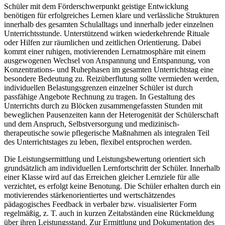
Schüler mit dem Förderschwerpunkt geistige Entwicklung
benötigen für erfolgreiches Lernen klare und verlässliche Strukturen
innerhalb des gesamten Schulalltags und innerhalb jeder einzelnen
Unterrichtsstunde. Unterstützend wirken wiederkehrende Rituale
oder Hilfen zur räumlichen und zeitlichen Orientierung. Dabei
kommt einer ruhigen, motivierenden Lernatmosphäre mit einem
ausgewogenen Wechsel von Anspannung und Entspannung, von
Konzentrations- und Ruhephasen im gesamten Unterrichtstag eine
besondere Bedeutung zu. Reizüberflutung sollte vermieden werden,
individuellen Belastungsgrenzen einzelner Schüler ist durch
passfähige Angebote Rechnung zu tragen. In Gestaltung des
Unterrichts durch zu Blöcken zusammengefassten Stunden mit
beweglichen Pausenzeiten kann der Heterogenität der Schülerschaft
und dem Anspruch, Selbstversorgung und medizinisch-
therapeutische sowie pflegerische Maßnahmen als integralen Teil
des Unterrichtstages zu leben, flexibel entsprochen werden.
Die Leistungsermittlung und Leistungsbewertung orientiert sich
grundsätzlich am individuellen Lernfortschritt der Schüler. Innerhalb
einer Klasse wird auf das Erreichen gleicher Lernziele für alle
verzichtet, es erfolgt keine Benotung. Die Schüler erhalten durch ein
motivierendes stärkenorientiertes und wertschätzendes
pädagogisches Feedback in verbaler bzw. visualisierter Form
regelmäßig, z. T. auch in kurzen Zeitabständen eine Rückmeldung
über ihren Leistungsstand. Zur Ermittlung und Dokumentation des