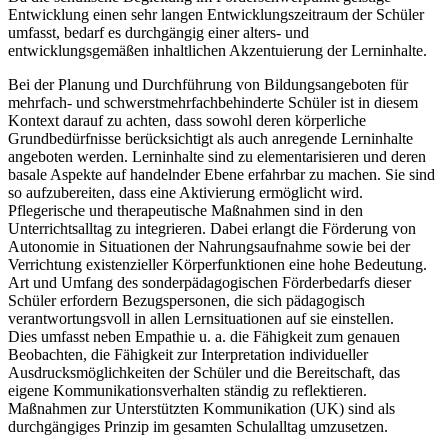
Entwicklung einen sehr langen Entwicklungszeitraum der Schüler
umfasst, bedarf es durchgängig einer alters- und
entwicklungsgemäßen inhaltlichen Akzentuierung der Lerninhalte.
Bei der Planung und Durchführung von Bildungsangeboten für
mehrfach- und schwerstmehrfachbehinderte Schüler ist in diesem
Kontext darauf zu achten, dass sowohl deren körperliche
Grundbedürfnisse berücksichtigt als auch anregende Lerninhalte
angeboten werden. Lerninhalte sind zu elementarisieren und deren
basale Aspekte auf handelnder Ebene erfahrbar zu machen. Sie sind
so aufzubereiten, dass eine Aktivierung ermöglicht wird.
Pflegerische und therapeutische Maßnahmen sind in den
Unterrichtsalltag zu integrieren. Dabei erlangt die Förderung von
Autonomie in Situationen der Nahrungsaufnahme sowie bei der
Verrichtung existenzieller Körperfunktionen eine hohe Bedeutung.
Art und Umfang des sonderpädagogischen Förderbedarfs dieser
Schüler erfordern Bezugspersonen, die sich pädagogisch
verantwortungsvoll in allen Lernsituationen auf sie einstellen.
Dies umfasst neben Empathie u. a. die Fähigkeit zum genauen
Beobachten, die Fähigkeit zur Interpretation individueller
Ausdrucksmöglichkeiten der Schüler und die Bereitschaft, das
eigene Kommunikationsverhalten ständig zu reflektieren.
Maßnahmen zur Unterstützten Kommunikation (UK) sind als
durchgängiges Prinzip im gesamten Schulalltag umzusetzen.