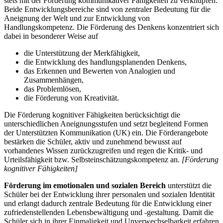
stets mit der Förderung kommunikativer Fähigkeiten zu verknüpfen.
Beide Entwicklungsbereiche sind von zentraler Bedeutung für die
Aneignung der Welt und zur Entwicklung von
Handlungskompetenz. Die Förderung des Denkens konzentriert sich
dabei in besonderer Weise auf
die Unterstützung der Merkfähigkeit,
die Entwicklung des handlungsplanenden Denkens,
das Erkennen und Bewerten von Analogien und
Zusammenhängen,
das Problemlösen,
die Förderung von Kreativität.
Die Förderung kognitiver Fähigkeiten berücksichtigt die
unterschiedlichen Aneignungsstufen und setzt begleitend Formen
der Unterstützten Kommunikation (UK) ein. Die Förderangebote
bestärken die Schüler, aktiv und zunehmend bewusst auf
vorhandenes Wissen zurückzugreifen und regen die Kritik- und
Urteilsfähigkeit bzw. Selbsteinschätzungskompetenz an.
[Förderung
kognitiver Fähigkeiten]
Förderung im emotionalen und sozialen Bereich
unterstützt die
Schüler bei der Entwicklung ihrer personalen und sozialen Identität
und erlangt dadurch zentrale Bedeutung für die Entwicklung einer
zufriedenstellenden Lebensbewältigung und -gestaltung. Damit die
Schüler sich in ihrer Einmaligkeit und Unverwechselbarkeit erfahren