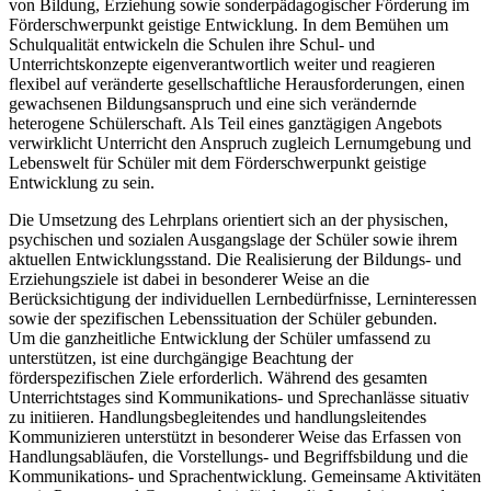
von Bildung, Erziehung sowie sonderpädagogischer Förderung im
Förderschwerpunkt geistige Entwicklung. In dem Bemühen um
Schulqualität entwickeln die Schulen ihre Schul- und
Unterrichtskonzepte eigenverantwortlich weiter und reagieren
flexibel auf veränderte gesellschaftliche Herausforderungen, einen
gewachsenen Bildungsanspruch und eine sich verändernde
heterogene Schülerschaft. Als Teil eines ganztägigen Angebots
verwirklicht Unterricht den Anspruch zugleich Lernumgebung und
Lebenswelt für Schüler mit dem Förderschwerpunkt geistige
Entwicklung zu sein.
Die Umsetzung des Lehrplans orientiert sich an der physischen,
psychischen und sozialen Ausgangslage der Schüler sowie ihrem
aktuellen Entwicklungsstand. Die Realisierung der Bildungs- und
Erziehungsziele ist dabei in besonderer Weise an die
Berücksichtigung der individuellen Lernbedürfnisse, Lerninteressen
sowie der spezifischen Lebenssituation der Schüler gebunden.
Um die ganzheitliche Entwicklung der Schüler umfassend zu
unterstützen, ist eine durchgängige Beachtung der
förderspezifischen Ziele erforderlich. Während des gesamten
Unterrichtstages sind Kommunikations- und Sprechanlässe situativ
zu initiieren. Handlungsbegleitendes und handlungsleitendes
Kommunizieren unterstützt in besonderer Weise das Erfassen von
Handlungsabläufen, die Vorstellungs- und Begriffsbildung und die
Kommunikations- und Sprachentwicklung. Gemeinsame Aktivitäten