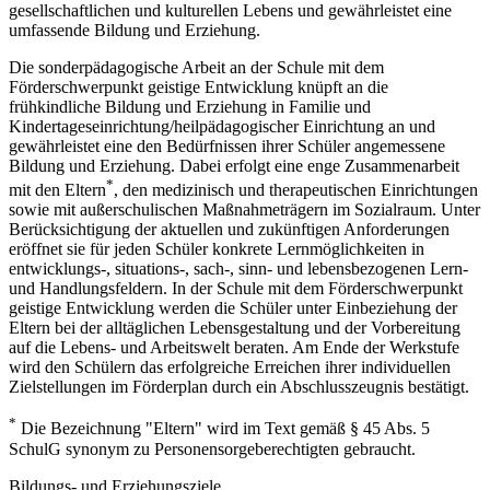
gesellschaftlichen und kulturellen Lebens und gewährleistet eine
umfassende Bildung und Erziehung.
Die sonderpädagogische Arbeit an der Schule mit dem
Förderschwerpunkt geistige Entwicklung knüpft an die
frühkindliche Bildung und Erziehung in Familie und
Kindertageseinrichtung/heilpädagogischer Einrichtung an und
gewährleistet eine den Bedürfnissen ihrer Schüler angemessene
Bildung und Erziehung. Dabei erfolgt eine enge Zusammenarbeit
*
mit den Eltern
, den medizinisch und therapeutischen Einrichtungen
sowie mit außerschulischen Maßnahmeträgern im Sozialraum. Unter
Berücksichtigung der aktuellen und zukünftigen Anforderungen
eröffnet sie für jeden Schüler konkrete Lernmöglichkeiten in
entwicklungs-, situations-, sach-, sinn- und lebensbezogenen Lern-
und Handlungsfeldern. In der Schule mit dem Förderschwerpunkt
geistige Entwicklung werden die Schüler unter Einbeziehung der
Eltern bei der alltäglichen Lebensgestaltung und der Vorbereitung
auf die Lebens- und Arbeitswelt beraten. Am Ende der Werkstufe
wird den Schülern das erfolgreiche Erreichen ihrer individuellen
Zielstellungen im Förderplan durch ein Abschlusszeugnis bestätigt.
*
Die Bezeichnung "Eltern" wird im Text gemäß § 45 Abs. 5
SchulG synonym zu Personensorgeberechtigten gebraucht.
Bildungs- und Erziehungsziele