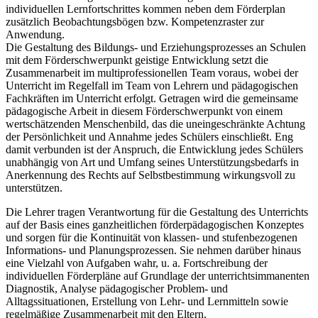
individuellen Lernfortschrittes kommen neben dem Förderplan
zusätzlich Beobachtungsbögen bzw. Kompetenzraster zur
Anwendung.
Die Gestaltung des Bildungs- und Erziehungsprozesses an Schulen
mit dem Förderschwerpunkt geistige Entwicklung setzt die
Zusammenarbeit im multiprofessionellen Team voraus, wobei der
Unterricht im Regelfall im Team von Lehrern und pädagogischen
Fachkräften im Unterricht erfolgt. Getragen wird die gemeinsame
pädagogische Arbeit in diesem Förderschwerpunkt von einem
wertschätzenden Menschenbild, das die uneingeschränkte Achtung
der Persönlichkeit und Annahme jedes Schülers einschließt. Eng
damit verbunden ist der Anspruch, die Entwicklung jedes Schülers
unabhängig von Art und Umfang seines Unterstützungsbedarfs in
Anerkennung des Rechts auf Selbstbestimmung wirkungsvoll zu
unterstützen.
Die Lehrer tragen Verantwortung für die Gestaltung des Unterrichts
auf der Basis eines ganzheitlichen förderpädagogischen Konzeptes
und sorgen für die Kontinuität von klassen- und stufenbezogenen
Informations- und Planungsprozessen. Sie nehmen darüber hinaus
eine Vielzahl von Aufgaben wahr, u. a. Fortschreibung der
individuellen Förderpläne auf Grundlage der unterrichtsimmanenten
Diagnostik, Analyse pädagogischer Problem- und
Alltagssituationen, Erstellung von Lehr- und Lernmitteln sowie
regelmäßige Zusammenarbeit mit den Eltern.