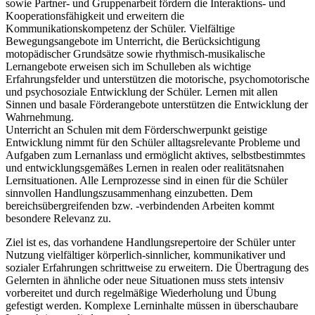
sowie Partner- und Gruppenarbeit fördern die Interaktions- und
Kooperationsfähigkeit und erweitern die
Kommunikationskompetenz der Schüler. Vielfältige
Bewegungsangebote im Unterricht, die Berücksichtigung
motopädischer Grundsätze sowie rhythmisch-musikalische
Lernangebote erweisen sich im Schulleben als wichtige
Erfahrungsfelder und unterstützen die motorische, psychomotorische
und psychosoziale Entwicklung der Schüler. Lernen mit allen
Sinnen und basale Förderangebote unterstützen die Entwicklung der
Wahrnehmung.
Unterricht an Schulen mit dem Förderschwerpunkt geistige
Entwicklung nimmt für den Schüler alltagsrelevante Probleme und
Aufgaben zum Lernanlass und ermöglicht aktives, selbstbestimmtes
und entwicklungsgemäßes Lernen in realen oder realitätsnahen
Lernsituationen. Alle Lernprozesse sind in einen für die Schüler
sinnvollen Handlungszusammenhang einzubetten. Dem
bereichsübergreifenden bzw. -verbindenden Arbeiten kommt
besondere Relevanz zu.
Ziel ist es, das vorhandene Handlungsrepertoire der Schüler unter
Nutzung vielfältiger körperlich-sinnlicher, kommunikativer und
sozialer Erfahrungen schrittweise zu erweitern. Die Übertragung des
Gelernten in ähnliche oder neue Situationen muss stets intensiv
vorbereitet und durch regelmäßige Wiederholung und Übung
gefestigt werden. Komplexe Lerninhalte müssen in überschaubare