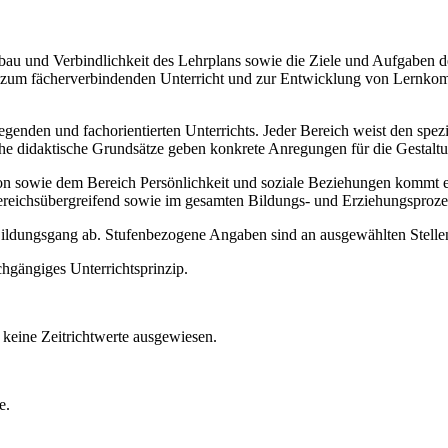
Aufbau und Verbindlichkeit des Lehrplans sowie die Ziele und Aufgaben
ise zum fächerverbindenden Unterricht und zur Entwicklung von Lernko
legenden und fachorientierten Unterrichts. Jeder Bereich weist den spe
sche didaktische Grundsätze geben konkrete Anregungen für die Gestalt
ie dem Bereich Persönlichkeit und soziale Beziehungen kommt ein b
ereichsübergreifend sowie im gesamten Bildungs- und Erziehungsproze
 Bildungsgang ab. Stufenbezogene Angaben sind an ausgewählten Stellen
chgängiges Unterrichtsprinzip.
keine Zeitrichtwerte ausgewiesen.
e.