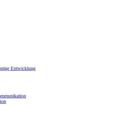
istige Entwicklung
ommunikation
ion