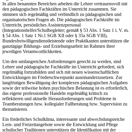
In allen benannten Bereichen arbeiten die Lehrer vertrauensvoll mit
den pädagogischen Fachkräften im Unterricht zusammen. Sie
stimmen sich regelmäßig und verbindlich zu pädagogischen und
organisatorischen Fragen ab. Die pädagogischen Fachkräfte im
Unterricht, persönliches Assistenzpersonal
(Integrationshelfer/Schulbegleiter; gemäß § 53 Abs. 1 Satz 1 i. V. m.
§ 54 Abs. 1 Satz 1 Nr.1 SGB XII oder § 35a SGB VIII),
Bundesfreiwilligendienstleistende oder Praktikanten unterstützen die
ganztägige Bildungs- und Erziehungsarbeit im Rahmen ihrer
jeweiligen Verantwortlichkeiten.
Um den umfangreichen Anforderungen gerecht zu werden, sind
Lehrer und pädagogische Fachkräfte im Unterricht gefordert, sich
regelmäßig fortzubilden und sich mit neuen wissenschaftlichen
Entwicklungen im Förderschwerpunkt auseinanderzusetzen. Zur
langfristigen Bewältigung der komplexen pädagogischen Aufgaben
sowie der teilweise hohen psychischen Belastung ist es erforderlich,
das eigene professionelle Handeln regelmäßig kritisch zu
reflektieren und aktuelle Herausforderungen und Probleme in
Teamberatungen bzw. kollegialer Fallberatung bzw. Supervision zu
thematisieren.
Ein förderliches Schulklima, interessante und abwechslungsreiche
Lern- und Freizeitangebote sowie die Entwicklung und Pflege
schulischer Traditionen unterstützen die Identifikation mit der