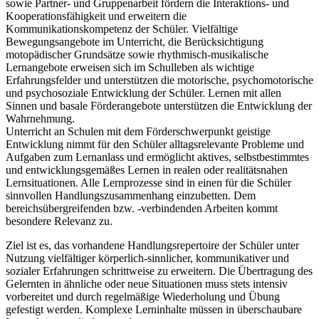
sowie Partner- und Gruppenarbeit fördern die Interaktions- und
Kooperationsfähigkeit und erweitern die
Kommunikationskompetenz der Schüler. Vielfältige
Bewegungsangebote im Unterricht, die Berücksichtigung
motopädischer Grundsätze sowie rhythmisch-musikalische
Lernangebote erweisen sich im Schulleben als wichtige
Erfahrungsfelder und unterstützen die motorische, psychomotorische
und psychosoziale Entwicklung der Schüler. Lernen mit allen
Sinnen und basale Förderangebote unterstützen die Entwicklung der
Wahrnehmung.
Unterricht an Schulen mit dem Förderschwerpunkt geistige
Entwicklung nimmt für den Schüler alltagsrelevante Probleme und
Aufgaben zum Lernanlass und ermöglicht aktives, selbstbestimmtes
und entwicklungsgemäßes Lernen in realen oder realitätsnahen
Lernsituationen. Alle Lernprozesse sind in einen für die Schüler
sinnvollen Handlungszusammenhang einzubetten. Dem
bereichsübergreifenden bzw. -verbindenden Arbeiten kommt
besondere Relevanz zu.
Ziel ist es, das vorhandene Handlungsrepertoire der Schüler unter
Nutzung vielfältiger körperlich-sinnlicher, kommunikativer und
sozialer Erfahrungen schrittweise zu erweitern. Die Übertragung des
Gelernten in ähnliche oder neue Situationen muss stets intensiv
vorbereitet und durch regelmäßige Wiederholung und Übung
gefestigt werden. Komplexe Lerninhalte müssen in überschaubare