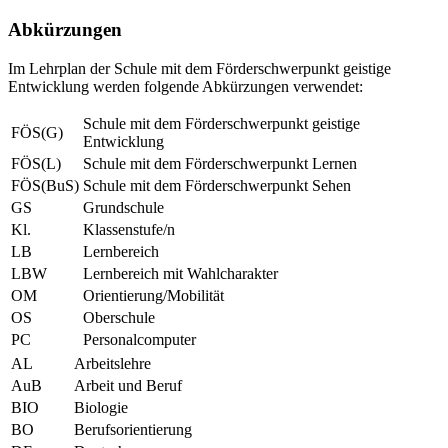
Abkürzungen
Im Lehrplan der Schule mit dem Förderschwerpunkt geistige
Entwicklung werden folgende Abkürzungen verwendet:
Schule mit dem Förderschwerpunkt geistige
FÖS(G)
Entwicklung
FÖS(L)
Schule mit dem Förderschwerpunkt Lernen
FÖS(BuS)
Schule mit dem Förderschwerpunkt Sehen
GS
Grundschule
Kl.
Klassenstufe/n
LB
Lernbereich
LBW
Lernbereich mit Wahlcharakter
OM
Orientierung/Mobilität
OS
Oberschule
PC
Personalcomputer
AL
Arbeitslehre
AuB
Arbeit und Beruf
BIO
Biologie
BO
Berufsorientierung