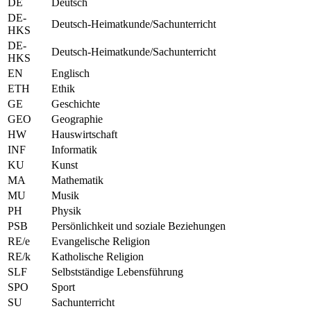
DE
Deutsch
DE-
Deutsch-Heimatkunde/Sachunterricht
HKS
DE-
Deutsch-Heimatkunde/Sachunterricht
HKS
EN
Englisch
ETH
Ethik
GE
Geschichte
GEO
Geographie
HW
Hauswirtschaft
INF
Informatik
KU
Kunst
MA
Mathematik
MU
Musik
PH
Physik
PSB
Persönlichkeit und soziale Beziehungen
RE/e
Evangelische Religion
RE/k
Katholische Religion
SLF
Selbstständige Lebensführung
SPO
Sport
SU
Sachunterricht