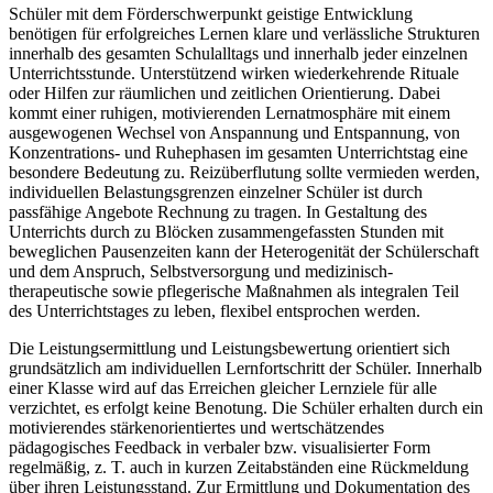
Schüler mit dem Förderschwerpunkt geistige Entwicklung
benötigen für erfolgreiches Lernen klare und verlässliche Strukturen
innerhalb des gesamten Schulalltags und innerhalb jeder einzelnen
Unterrichtsstunde. Unterstützend wirken wiederkehrende Rituale
oder Hilfen zur räumlichen und zeitlichen Orientierung. Dabei
kommt einer ruhigen, motivierenden Lernatmosphäre mit einem
ausgewogenen Wechsel von Anspannung und Entspannung, von
Konzentrations- und Ruhephasen im gesamten Unterrichtstag eine
besondere Bedeutung zu. Reizüberflutung sollte vermieden werden,
individuellen Belastungsgrenzen einzelner Schüler ist durch
passfähige Angebote Rechnung zu tragen. In Gestaltung des
Unterrichts durch zu Blöcken zusammengefassten Stunden mit
beweglichen Pausenzeiten kann der Heterogenität der Schülerschaft
und dem Anspruch, Selbstversorgung und medizinisch-
therapeutische sowie pflegerische Maßnahmen als integralen Teil
des Unterrichtstages zu leben, flexibel entsprochen werden.
Die Leistungsermittlung und Leistungsbewertung orientiert sich
grundsätzlich am individuellen Lernfortschritt der Schüler. Innerhalb
einer Klasse wird auf das Erreichen gleicher Lernziele für alle
verzichtet, es erfolgt keine Benotung. Die Schüler erhalten durch ein
motivierendes stärkenorientiertes und wertschätzendes
pädagogisches Feedback in verbaler bzw. visualisierter Form
regelmäßig, z. T. auch in kurzen Zeitabständen eine Rückmeldung
über ihren Leistungsstand. Zur Ermittlung und Dokumentation des