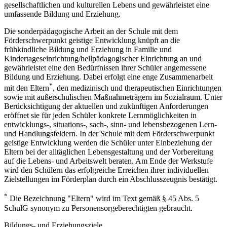
gesellschaftlichen und kulturellen Lebens und gewährleistet eine
umfassende Bildung und Erziehung.
Die sonderpädagogische Arbeit an der Schule mit dem
Förderschwerpunkt geistige Entwicklung knüpft an die
frühkindliche Bildung und Erziehung in Familie und
Kindertageseinrichtung/heilpädagogischer Einrichtung an und
gewährleistet eine den Bedürfnissen ihrer Schüler angemessene
Bildung und Erziehung. Dabei erfolgt eine enge Zusammenarbeit
*
mit den Eltern
, den medizinisch und therapeutischen Einrichtungen
sowie mit außerschulischen Maßnahmeträgern im Sozialraum. Unter
Berücksichtigung der aktuellen und zukünftigen Anforderungen
eröffnet sie für jeden Schüler konkrete Lernmöglichkeiten in
entwicklungs-, situations-, sach-, sinn- und lebensbezogenen Lern-
und Handlungsfeldern. In der Schule mit dem Förderschwerpunkt
geistige Entwicklung werden die Schüler unter Einbeziehung der
Eltern bei der alltäglichen Lebensgestaltung und der Vorbereitung
auf die Lebens- und Arbeitswelt beraten. Am Ende der Werkstufe
wird den Schülern das erfolgreiche Erreichen ihrer individuellen
Zielstellungen im Förderplan durch ein Abschlusszeugnis bestätigt.
*
Die Bezeichnung "Eltern" wird im Text gemäß § 45 Abs. 5
SchulG synonym zu Personensorgeberechtigten gebraucht.
Bildungs- und Erziehungsziele