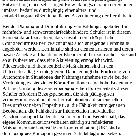
Entwicklung einen sehr langen Entwicklungszeitraum der Schüler
umfasst, bedarf es durchgängig einer alters- und
entwicklungsgemäßen inhaltlichen Akzentuierung der Lerninhalte.
Bei der Planung und Durchführung von Bildungsangeboten für
mehrfach- und schwerstmehrfachbehinderte Schüler ist in diesem
Kontext darauf zu achten, dass sowohl deren körperliche
Grundbedürfnisse berücksichtigt als auch anregende Lerninhalte
angeboten werden. Lerninhalte sind zu elementarisieren und deren
basale Aspekte auf handelnder Ebene erfahrbar zu machen. Sie sind
so aufzubereiten, dass eine Aktivierung ermöglicht wird.
Pflegerische und therapeutische Maßnahmen sind in den
Unterrichtsalltag zu integrieren. Dabei erlangt die Förderung von
Autonomie in Situationen der Nahrungsaufnahme sowie bei der
Verrichtung existenzieller Körperfunktionen eine hohe Bedeutung.
Art und Umfang des sonderpädagogischen Förderbedarfs dieser
Schüler erfordern Bezugspersonen, die sich pädagogisch
verantwortungsvoll in allen Lernsituationen auf sie einstellen.
Dies umfasst neben Empathie u. a. die Fähigkeit zum genauen
Beobachten, die Fähigkeit zur Interpretation individueller
Ausdrucksmöglichkeiten der Schüler und die Bereitschaft, das
eigene Kommunikationsverhalten ständig zu reflektieren.
Maßnahmen zur Unterstützten Kommunikation (UK) sind als
durchgängiges Prinzip im gesamten Schulalltag umzusetzen.