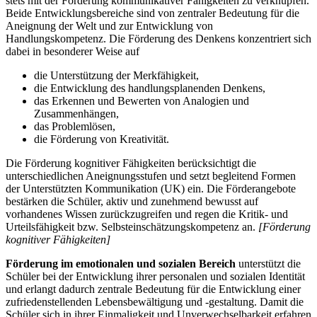
stets mit der Förderung kommunikativer Fähigkeiten zu verknüpfen.
Beide Entwicklungsbereiche sind von zentraler Bedeutung für die
Aneignung der Welt und zur Entwicklung von
Handlungskompetenz. Die Förderung des Denkens konzentriert sich
dabei in besonderer Weise auf
die Unterstützung der Merkfähigkeit,
die Entwicklung des handlungsplanenden Denkens,
das Erkennen und Bewerten von Analogien und
Zusammenhängen,
das Problemlösen,
die Förderung von Kreativität.
Die Förderung kognitiver Fähigkeiten berücksichtigt die
unterschiedlichen Aneignungsstufen und setzt begleitend Formen
der Unterstützten Kommunikation (UK) ein. Die Förderangebote
bestärken die Schüler, aktiv und zunehmend bewusst auf
vorhandenes Wissen zurückzugreifen und regen die Kritik- und
Urteilsfähigkeit bzw. Selbsteinschätzungskompetenz an.
[Förderung
kognitiver Fähigkeiten]
Förderung im emotionalen und sozialen Bereich
unterstützt die
Schüler bei der Entwicklung ihrer personalen und sozialen Identität
und erlangt dadurch zentrale Bedeutung für die Entwicklung einer
zufriedenstellenden Lebensbewältigung und -gestaltung. Damit die
Schüler sich in ihrer Einmaligkeit und Unverwechselbarkeit erfahren