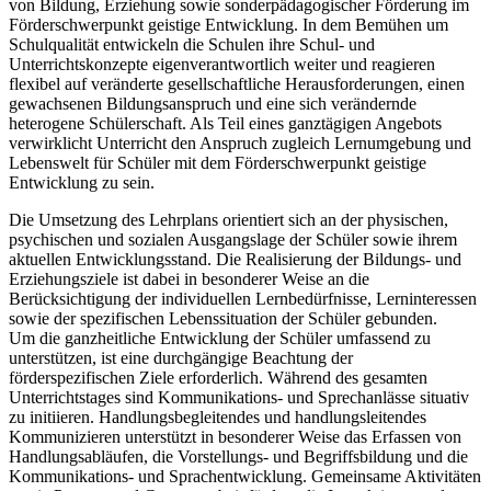
von Bildung, Erziehung sowie sonderpädagogischer Förderung im
Förderschwerpunkt geistige Entwicklung. In dem Bemühen um
Schulqualität entwickeln die Schulen ihre Schul- und
Unterrichtskonzepte eigenverantwortlich weiter und reagieren
flexibel auf veränderte gesellschaftliche Herausforderungen, einen
gewachsenen Bildungsanspruch und eine sich verändernde
heterogene Schülerschaft. Als Teil eines ganztägigen Angebots
verwirklicht Unterricht den Anspruch zugleich Lernumgebung und
Lebenswelt für Schüler mit dem Förderschwerpunkt geistige
Entwicklung zu sein.
Die Umsetzung des Lehrplans orientiert sich an der physischen,
psychischen und sozialen Ausgangslage der Schüler sowie ihrem
aktuellen Entwicklungsstand. Die Realisierung der Bildungs- und
Erziehungsziele ist dabei in besonderer Weise an die
Berücksichtigung der individuellen Lernbedürfnisse, Lerninteressen
sowie der spezifischen Lebenssituation der Schüler gebunden.
Um die ganzheitliche Entwicklung der Schüler umfassend zu
unterstützen, ist eine durchgängige Beachtung der
förderspezifischen Ziele erforderlich. Während des gesamten
Unterrichtstages sind Kommunikations- und Sprechanlässe situativ
zu initiieren. Handlungsbegleitendes und handlungsleitendes
Kommunizieren unterstützt in besonderer Weise das Erfassen von
Handlungsabläufen, die Vorstellungs- und Begriffsbildung und die
Kommunikations- und Sprachentwicklung. Gemeinsame Aktivitäten