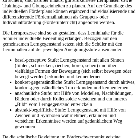
zu sichern, sind darüber hinaus, gut strukturierte Lernphasen sowie
Trainings- und Übungseinheiten zu planen. Auf der Grundlage des
individuellen Förderplans können ergänzend individualisierende und
differenzierende Fördermaßnahmen als Gruppen- oder
Individualförderung (Förderunterricht) angeboten werden.
Die Lernprozesse sind so zu gestalten, dass Lerninhalte für die
Schüler individuelle Bedeutung erlangen. Bezogen auf den
gemeinsamen Lerngegenstand setzen sich die Schüler mit den
Lerninhalten auf der jeweiligen Aneignungsstufe auseinander:
basal-perzeptive Stufe: Lerngegenstand mit allen Sinnen
(fühlen, schmecken, riechen, hören, sehen) und über
vielfältige Formen der Bewegung (sich selbst bewegen oder
bewegt werden) erkunden und kennenlernen
konkret-gegenständliche Stufe: Lerngegenstand durch aktives,
konkret-gegenständliches Tun erkunden und kennenlernen
anschauliche Stufe: mit Hilfe von Modellen, Nachbildungen,
Bildern oder durch Rollenspiele verstehen und ein inneres
„Bild“ vom Lerngegenstand entwickeln
abstrakt-begriffliche Stufe: Lerngegenstand mit Hilfe von
Zeichen und Symbolen wahrnehmen, erkunden und
verstehen; Erkenntnisse werden auf gedanklichem Weg
gewonnen
Da die schulische Begleitung im Förderschwerpunkt geistige