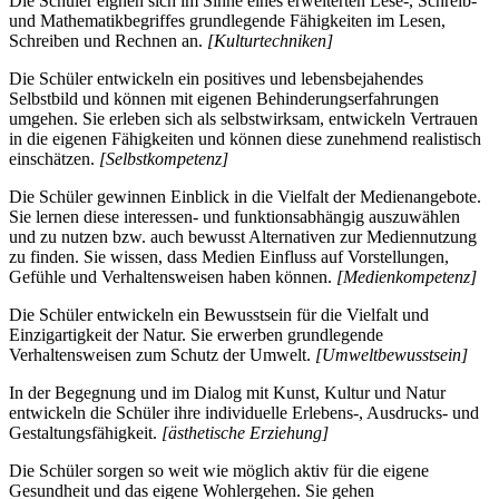
Die Schüler eignen sich im Sinne eines erweiterten Lese-, Schreib-
und Mathematikbegriffes grundlegende Fähigkeiten im Lesen,
Schreiben und Rechnen an.
[Kulturtechniken]
Die Schüler entwickeln ein positives und lebensbejahendes
Selbstbild und können mit eigenen Behinderungserfahrungen
umgehen. Sie erleben sich als selbstwirksam, entwickeln Vertrauen
in die eigenen Fähigkeiten und können diese zunehmend realistisch
einschätzen.
[Selbstkompetenz]
Die Schüler gewinnen Einblick in die Vielfalt der Medienangebote.
Sie lernen diese interessen- und funktionsabhängig auszuwählen
und zu nutzen bzw. auch bewusst Alternativen zur Mediennutzung
zu finden. Sie wissen, dass Medien Einfluss auf Vorstellungen,
Gefühle und Verhaltensweisen haben können.
[Medienkompetenz]
Die Schüler entwickeln ein Bewusstsein für die Vielfalt und
Einzigartigkeit der Natur. Sie erwerben grundlegende
Verhaltensweisen zum Schutz der Umwelt.
[Umweltbewusstsein]
In der Begegnung und im Dialog mit Kunst, Kultur und Natur
entwickeln die Schüler ihre individuelle Erlebens-, Ausdrucks- und
Gestaltungsfähigkeit.
[ästhetische Erziehung]
Die Schüler sorgen so weit wie möglich aktiv für die eigene
Gesundheit und das eigene Wohlergehen. Sie gehen