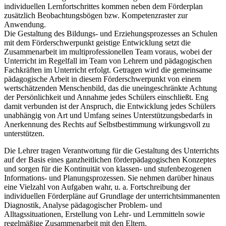
individuellen Lernfortschrittes kommen neben dem Förderplan
zusätzlich Beobachtungsbögen bzw. Kompetenzraster zur
Anwendung.
Die Gestaltung des Bildungs- und Erziehungsprozesses an Schulen
mit dem Förderschwerpunkt geistige Entwicklung setzt die
Zusammenarbeit im multiprofessionellen Team voraus, wobei der
Unterricht im Regelfall im Team von Lehrern und pädagogischen
Fachkräften im Unterricht erfolgt. Getragen wird die gemeinsame
pädagogische Arbeit in diesem Förderschwerpunkt von einem
wertschätzenden Menschenbild, das die uneingeschränkte Achtung
der Persönlichkeit und Annahme jedes Schülers einschließt. Eng
damit verbunden ist der Anspruch, die Entwicklung jedes Schülers
unabhängig von Art und Umfang seines Unterstützungsbedarfs in
Anerkennung des Rechts auf Selbstbestimmung wirkungsvoll zu
unterstützen.
Die Lehrer tragen Verantwortung für die Gestaltung des Unterrichts
auf der Basis eines ganzheitlichen förderpädagogischen Konzeptes
und sorgen für die Kontinuität von klassen- und stufenbezogenen
Informations- und Planungsprozessen. Sie nehmen darüber hinaus
eine Vielzahl von Aufgaben wahr, u. a. Fortschreibung der
individuellen Förderpläne auf Grundlage der unterrichtsimmanenten
Diagnostik, Analyse pädagogischer Problem- und
Alltagssituationen, Erstellung von Lehr- und Lernmitteln sowie
regelmäßige Zusammenarbeit mit den Eltern.