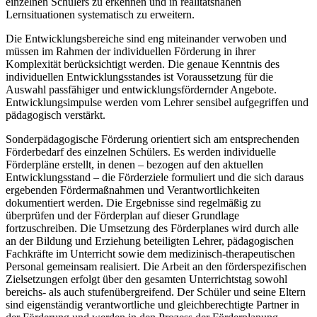
einzelnen Schülers zu erkennen und in realitätsnahen
Lernsituationen systematisch zu erweitern.
Die Entwicklungsbereiche sind eng miteinander verwoben und
müssen im Rahmen der individuellen Förderung in ihrer
Komplexität berücksichtigt werden. Die genaue Kenntnis des
individuellen Entwicklungsstandes ist Voraussetzung für die
Auswahl passfähiger und entwicklungsfördernder Angebote.
Entwicklungsimpulse werden vom Lehrer sensibel aufgegriffen und
pädagogisch verstärkt.
Sonderpädagogische Förderung orientiert sich am entsprechenden
Förderbedarf des einzelnen Schülers. Es werden individuelle
Förderpläne erstellt, in denen – bezogen auf den aktuellen
Entwicklungsstand – die Förderziele formuliert und die sich daraus
ergebenden Fördermaßnahmen und Verantwortlichkeiten
dokumentiert werden. Die Ergebnisse sind regelmäßig zu
überprüfen und der Förderplan auf dieser Grundlage
fortzuschreiben. Die Umsetzung des Förderplanes wird durch alle
an der Bildung und Erziehung beteiligten Lehrer, pädagogischen
Fachkräfte im Unterricht sowie dem medizinisch-therapeutischen
Personal gemeinsam realisiert. Die Arbeit an den förderspezifischen
Zielsetzungen erfolgt über den gesamten Unterrichtstag sowohl
bereichs- als auch stufenübergreifend. Der Schüler und seine Eltern
sind eigenständig verantwortliche und gleichberechtigte Partner in