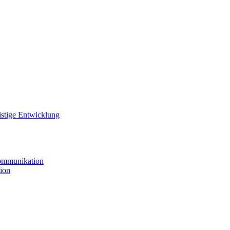
istige Entwicklung
ommunikation
ion