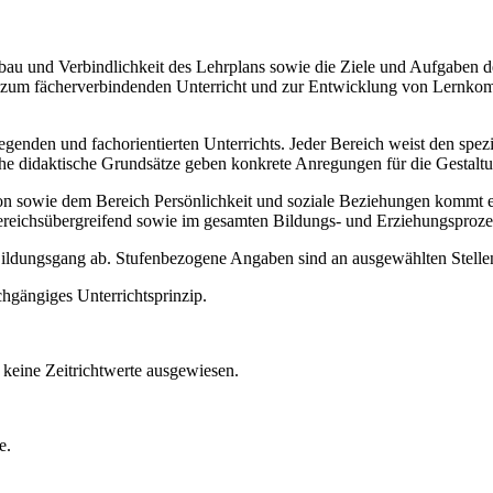
Aufbau und Verbindlichkeit des Lehrplans sowie die Ziele und Aufgaben
ise zum fächerverbindenden Unterricht und zur Entwicklung von Lernko
legenden und fachorientierten Unterrichts. Jeder Bereich weist den spe
sche didaktische Grundsätze geben konkrete Anregungen für die Gestalt
ie dem Bereich Persönlichkeit und soziale Beziehungen kommt ein b
ereichsübergreifend sowie im gesamten Bildungs- und Erziehungsproze
 Bildungsgang ab. Stufenbezogene Angaben sind an ausgewählten Stellen
chgängiges Unterrichtsprinzip.
keine Zeitrichtwerte ausgewiesen.
e.