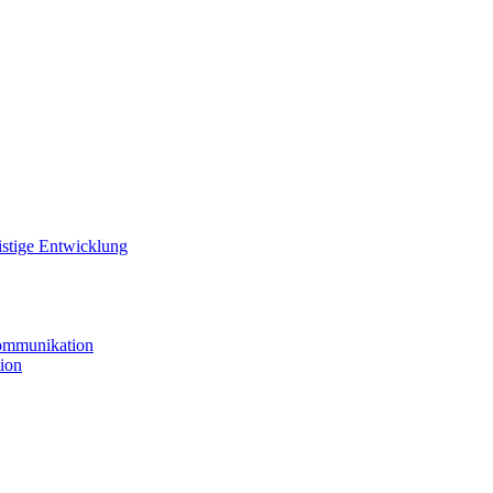
istige Entwicklung
ommunikation
ion