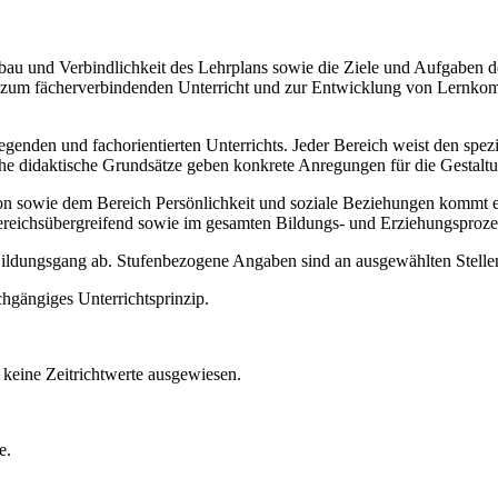
Aufbau und Verbindlichkeit des Lehrplans sowie die Ziele und Aufgaben
ise zum fächerverbindenden Unterricht und zur Entwicklung von Lernko
legenden und fachorientierten Unterrichts. Jeder Bereich weist den spe
sche didaktische Grundsätze geben konkrete Anregungen für die Gestalt
ie dem Bereich Persönlichkeit und soziale Beziehungen kommt ein b
ereichsübergreifend sowie im gesamten Bildungs- und Erziehungsproze
 Bildungsgang ab. Stufenbezogene Angaben sind an ausgewählten Stellen
chgängiges Unterrichtsprinzip.
keine Zeitrichtwerte ausgewiesen.
e.