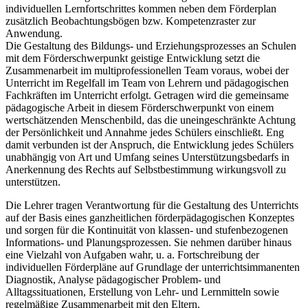
individuellen Lernfortschrittes kommen neben dem Förderplan
zusätzlich Beobachtungsbögen bzw. Kompetenzraster zur
Anwendung.
Die Gestaltung des Bildungs- und Erziehungsprozesses an Schulen
mit dem Förderschwerpunkt geistige Entwicklung setzt die
Zusammenarbeit im multiprofessionellen Team voraus, wobei der
Unterricht im Regelfall im Team von Lehrern und pädagogischen
Fachkräften im Unterricht erfolgt. Getragen wird die gemeinsame
pädagogische Arbeit in diesem Förderschwerpunkt von einem
wertschätzenden Menschenbild, das die uneingeschränkte Achtung
der Persönlichkeit und Annahme jedes Schülers einschließt. Eng
damit verbunden ist der Anspruch, die Entwicklung jedes Schülers
unabhängig von Art und Umfang seines Unterstützungsbedarfs in
Anerkennung des Rechts auf Selbstbestimmung wirkungsvoll zu
unterstützen.
Die Lehrer tragen Verantwortung für die Gestaltung des Unterrichts
auf der Basis eines ganzheitlichen förderpädagogischen Konzeptes
und sorgen für die Kontinuität von klassen- und stufenbezogenen
Informations- und Planungsprozessen. Sie nehmen darüber hinaus
eine Vielzahl von Aufgaben wahr, u. a. Fortschreibung der
individuellen Förderpläne auf Grundlage der unterrichtsimmanenten
Diagnostik, Analyse pädagogischer Problem- und
Alltagssituationen, Erstellung von Lehr- und Lernmitteln sowie
regelmäßige Zusammenarbeit mit den Eltern.