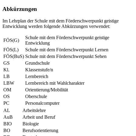
Abkürzungen
Im Lehrplan der Schule mit dem Förderschwerpunkt geistige
Entwicklung werden folgende Abkürzungen verwendet:
Schule mit dem Förderschwerpunkt geistige
FÖS(G)
Entwicklung
FÖS(L)
Schule mit dem Förderschwerpunkt Lernen
FÖS(BuS)
Schule mit dem Förderschwerpunkt Sehen
GS
Grundschule
Kl.
Klassenstufe/n
LB
Lernbereich
LBW
Lernbereich mit Wahlcharakter
OM
Orientierung/Mobilität
OS
Oberschule
PC
Personalcomputer
AL
Arbeitslehre
AuB
Arbeit und Beruf
BIO
Biologie
BO
Berufsorientierung