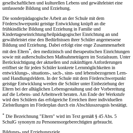
gesellschaftlichen und kulturellen Lebens und gewährleistet eine
umfassende Bildung und Erziehung.
Die sonderpädagogische Arbeit an der Schule mit dem
Förderschwerpunkt geistige Entwicklung knüpft an die
frühkindliche Bildung und Erziehung in Familie und
Kindertageseinrichtung/heilpädagogischer Einrichtung an und
gewährleistet eine den Bedürfnissen ihrer Schüler angemessene
Bildung und Erziehung. Dabei erfolgt eine enge Zusammenarbeit
*
mit den Eltern
, den medizinisch und therapeutischen Einrichtungen
sowie mit außerschulischen Maßnahmeträgern im Sozialraum. Unter
Berücksichtigung der aktuellen und zukünftigen Anforderungen
eröffnet sie für jeden Schüler konkrete Lernmöglichkeiten in
entwicklungs-, situations-, sach-, sinn- und lebensbezogenen Lern-
und Handlungsfeldern. In der Schule mit dem Förderschwerpunkt
geistige Entwicklung werden die Schüler unter Einbeziehung der
Eltern bei der alltäglichen Lebensgestaltung und der Vorbereitung
auf die Lebens- und Arbeitswelt beraten. Am Ende der Werkstufe
wird den Schülern das erfolgreiche Erreichen ihrer individuellen
Zielstellungen im Förderplan durch ein Abschlusszeugnis bestätigt.
*
Die Bezeichnung "Eltern" wird im Text gemäß § 45 Abs. 5
SchulG synonym zu Personensorgeberechtigten gebraucht.
Bildungs- und Erziehungsziele