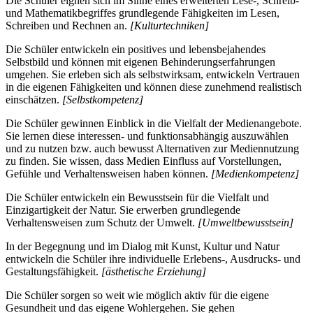
Die Schüler eignen sich im Sinne eines erweiterten Lese-, Schreib-
und Mathematikbegriffes grundlegende Fähigkeiten im Lesen,
Schreiben und Rechnen an.
[Kulturtechniken]
Die Schüler entwickeln ein positives und lebensbejahendes
Selbstbild und können mit eigenen Behinderungserfahrungen
umgehen. Sie erleben sich als selbstwirksam, entwickeln Vertrauen
in die eigenen Fähigkeiten und können diese zunehmend realistisch
einschätzen.
[Selbstkompetenz]
Die Schüler gewinnen Einblick in die Vielfalt der Medienangebote.
Sie lernen diese interessen- und funktionsabhängig auszuwählen
und zu nutzen bzw. auch bewusst Alternativen zur Mediennutzung
zu finden. Sie wissen, dass Medien Einfluss auf Vorstellungen,
Gefühle und Verhaltensweisen haben können.
[Medienkompetenz]
Die Schüler entwickeln ein Bewusstsein für die Vielfalt und
Einzigartigkeit der Natur. Sie erwerben grundlegende
Verhaltensweisen zum Schutz der Umwelt.
[Umweltbewusstsein]
In der Begegnung und im Dialog mit Kunst, Kultur und Natur
entwickeln die Schüler ihre individuelle Erlebens-, Ausdrucks- und
Gestaltungsfähigkeit.
[ästhetische Erziehung]
Die Schüler sorgen so weit wie möglich aktiv für die eigene
Gesundheit und das eigene Wohlergehen. Sie gehen