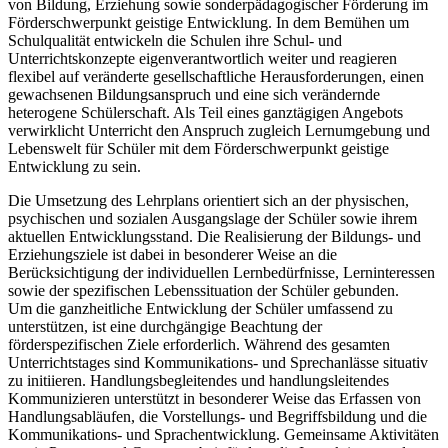
von Bildung, Erziehung sowie sonderpädagogischer Förderung im
Förderschwerpunkt geistige Entwicklung. In dem Bemühen um
Schulqualität entwickeln die Schulen ihre Schul- und
Unterrichtskonzepte eigenverantwortlich weiter und reagieren
flexibel auf veränderte gesellschaftliche Herausforderungen, einen
gewachsenen Bildungsanspruch und eine sich verändernde
heterogene Schülerschaft. Als Teil eines ganztägigen Angebots
verwirklicht Unterricht den Anspruch zugleich Lernumgebung und
Lebenswelt für Schüler mit dem Förderschwerpunkt geistige
Entwicklung zu sein.
Die Umsetzung des Lehrplans orientiert sich an der physischen,
psychischen und sozialen Ausgangslage der Schüler sowie ihrem
aktuellen Entwicklungsstand. Die Realisierung der Bildungs- und
Erziehungsziele ist dabei in besonderer Weise an die
Berücksichtigung der individuellen Lernbedürfnisse, Lerninteressen
sowie der spezifischen Lebenssituation der Schüler gebunden.
Um die ganzheitliche Entwicklung der Schüler umfassend zu
unterstützen, ist eine durchgängige Beachtung der
förderspezifischen Ziele erforderlich. Während des gesamten
Unterrichtstages sind Kommunikations- und Sprechanlässe situativ
zu initiieren. Handlungsbegleitendes und handlungsleitendes
Kommunizieren unterstützt in besonderer Weise das Erfassen von
Handlungsabläufen, die Vorstellungs- und Begriffsbildung und die
Kommunikations- und Sprachentwicklung. Gemeinsame Aktivitäten