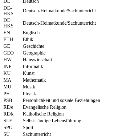
DE
Deutsch
DE-
Deutsch-Heimatkunde/Sachunterricht
HKS
DE-
Deutsch-Heimatkunde/Sachunterricht
HKS
EN
Englisch
ETH
Ethik
GE
Geschichte
GEO
Geographie
HW
Hauswirtschaft
INF
Informatik
KU
Kunst
MA
Mathematik
MU
Musik
PH
Physik
PSB
Persönlichkeit und soziale Beziehungen
RE/e
Evangelische Religion
RE/k
Katholische Religion
SLF
Selbstständige Lebensführung
SPO
Sport
SU
Sachunterricht