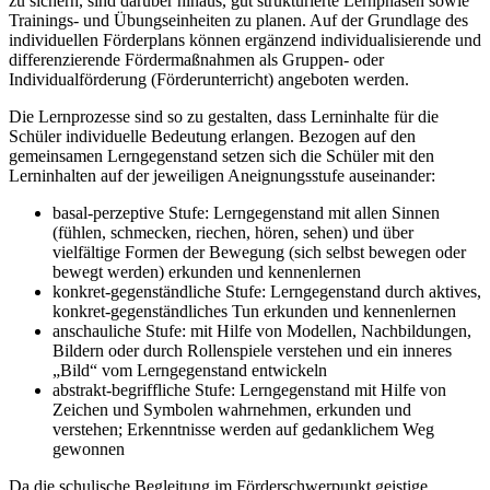
zu sichern, sind darüber hinaus, gut strukturierte Lernphasen sowie
Trainings- und Übungseinheiten zu planen. Auf der Grundlage des
individuellen Förderplans können ergänzend individualisierende und
differenzierende Fördermaßnahmen als Gruppen- oder
Individualförderung (Förderunterricht) angeboten werden.
Die Lernprozesse sind so zu gestalten, dass Lerninhalte für die
Schüler individuelle Bedeutung erlangen. Bezogen auf den
gemeinsamen Lerngegenstand setzen sich die Schüler mit den
Lerninhalten auf der jeweiligen Aneignungsstufe auseinander:
basal-perzeptive Stufe: Lerngegenstand mit allen Sinnen
(fühlen, schmecken, riechen, hören, sehen) und über
vielfältige Formen der Bewegung (sich selbst bewegen oder
bewegt werden) erkunden und kennenlernen
konkret-gegenständliche Stufe: Lerngegenstand durch aktives,
konkret-gegenständliches Tun erkunden und kennenlernen
anschauliche Stufe: mit Hilfe von Modellen, Nachbildungen,
Bildern oder durch Rollenspiele verstehen und ein inneres
„Bild“ vom Lerngegenstand entwickeln
abstrakt-begriffliche Stufe: Lerngegenstand mit Hilfe von
Zeichen und Symbolen wahrnehmen, erkunden und
verstehen; Erkenntnisse werden auf gedanklichem Weg
gewonnen
Da die schulische Begleitung im Förderschwerpunkt geistige