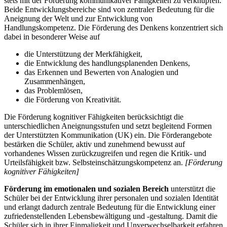
stets mit der Förderung kommunikativer Fähigkeiten zu verknüpfen.
Beide Entwicklungsbereiche sind von zentraler Bedeutung für die
Aneignung der Welt und zur Entwicklung von
Handlungskompetenz. Die Förderung des Denkens konzentriert sich
dabei in besonderer Weise auf
die Unterstützung der Merkfähigkeit,
die Entwicklung des handlungsplanenden Denkens,
das Erkennen und Bewerten von Analogien und
Zusammenhängen,
das Problemlösen,
die Förderung von Kreativität.
Die Förderung kognitiver Fähigkeiten berücksichtigt die
unterschiedlichen Aneignungsstufen und setzt begleitend Formen
der Unterstützten Kommunikation (UK) ein. Die Förderangebote
bestärken die Schüler, aktiv und zunehmend bewusst auf
vorhandenes Wissen zurückzugreifen und regen die Kritik- und
Urteilsfähigkeit bzw. Selbsteinschätzungskompetenz an.
[Förderung
kognitiver Fähigkeiten]
Förderung im emotionalen und sozialen Bereich
unterstützt die
Schüler bei der Entwicklung ihrer personalen und sozialen Identität
und erlangt dadurch zentrale Bedeutung für die Entwicklung einer
zufriedenstellenden Lebensbewältigung und -gestaltung. Damit die
Schüler sich in ihrer Einmaligkeit und Unverwechselbarkeit erfahren