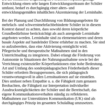
Entwicklung einen sehr langen Entwicklungszeitraum der Schüler
umfasst, bedarf es durchgängig einer alters- und
entwicklungsgemäßen inhaltlichen Akzentuierung der Lerninhalte.
Bei der Planung und Durchführung von Bildungsangeboten für
mehrfach- und schwerstmehrfachbehinderte Schüler ist in diesem
Kontext darauf zu achten, dass sowohl deren körperliche
Grundbedürfnisse berücksichtigt als auch anregende Lerninhalte
angeboten werden. Lerninhalte sind zu elementarisieren und deren
basale Aspekte auf handelnder Ebene erfahrbar zu machen. Sie sind
so aufzubereiten, dass eine Aktivierung ermöglicht wird.
Pflegerische und therapeutische Maßnahmen sind in den
Unterrichtsalltag zu integrieren. Dabei erlangt die Förderung von
Autonomie in Situationen der Nahrungsaufnahme sowie bei der
Verrichtung existenzieller Körperfunktionen eine hohe Bedeutung.
Art und Umfang des sonderpädagogischen Förderbedarfs dieser
Schüler erfordern Bezugspersonen, die sich pädagogisch
verantwortungsvoll in allen Lernsituationen auf sie einstellen.
Dies umfasst neben Empathie u. a. die Fähigkeit zum genauen
Beobachten, die Fähigkeit zur Interpretation individueller
Ausdrucksmöglichkeiten der Schüler und die Bereitschaft, das
eigene Kommunikationsverhalten ständig zu reflektieren.
Maßnahmen zur Unterstützten Kommunikation (UK) sind als
durchgängiges Prinzip im gesamten Schulalltag umzusetzen.