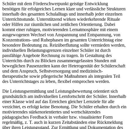
Schüler mit dem Förderschwerpunkt geistige Entwicklung
benötigen für erfolgreiches Lernen klare und verlässliche Strukturen
innerhalb des gesamten Schulalltags und innerhalb jeder einzelnen
Unterrichtsstunde. Unterstützend wirken wiederkehrende Rituale
oder Hilfen zur räumlichen und zeitlichen Orientierung. Dabei
kommt einer ruhigen, motivierenden Lernatmosphäre mit einem
ausgewogenen Wechsel von Anspannung und Entspannung, von
Konzentrations- und Ruhephasen im gesamten Unterrichtstag eine
besondere Bedeutung zu. Reizüberflutung sollte vermieden werden,
individuellen Belastungsgrenzen einzelner Schüler ist durch
passfähige Angebote Rechnung zu tragen. In Gestaltung des
Unterrichts durch zu Blöcken zusammengefassten Stunden mit
beweglichen Pausenzeiten kann der Heterogenität der Schülerschaft
und dem Anspruch, Selbstversorgung und medizinisch-
therapeutische sowie pflegerische Maßnahmen als integralen Teil
des Unterrichtstages zu leben, flexibel entsprochen werden.
Die Leistungsermittlung und Leistungsbewertung orientiert sich
grundsätzlich am individuellen Lernfortschritt der Schüler. Innerhalb
einer Klasse wird auf das Erreichen gleicher Lernziele für alle
verzichtet, es erfolgt keine Benotung. Die Schüler erhalten durch ein
motivierendes stärkenorientiertes und wertschätzendes
pädagogisches Feedback in verbaler bzw. visualisierter Form
regelmäßig, z. T. auch in kurzen Zeitabständen eine Rückmeldung
über ihren Leistungsstand. Zur Ermittlung und Dokumentation des