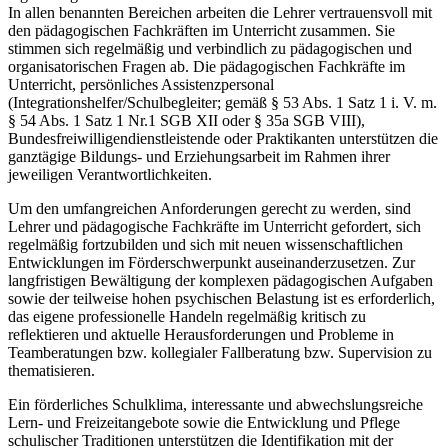
In allen benannten Bereichen arbeiten die Lehrer vertrauensvoll mit
den pädagogischen Fachkräften im Unterricht zusammen. Sie
stimmen sich regelmäßig und verbindlich zu pädagogischen und
organisatorischen Fragen ab. Die pädagogischen Fachkräfte im
Unterricht, persönliches Assistenzpersonal
(Integrationshelfer/Schulbegleiter; gemäß § 53 Abs. 1 Satz 1 i. V. m.
§ 54 Abs. 1 Satz 1 Nr.1 SGB XII oder § 35a SGB VIII),
Bundesfreiwilligendienstleistende oder Praktikanten unterstützen die
ganztägige Bildungs- und Erziehungsarbeit im Rahmen ihrer
jeweiligen Verantwortlichkeiten.
Um den umfangreichen Anforderungen gerecht zu werden, sind
Lehrer und pädagogische Fachkräfte im Unterricht gefordert, sich
regelmäßig fortzubilden und sich mit neuen wissenschaftlichen
Entwicklungen im Förderschwerpunkt auseinanderzusetzen. Zur
langfristigen Bewältigung der komplexen pädagogischen Aufgaben
sowie der teilweise hohen psychischen Belastung ist es erforderlich,
das eigene professionelle Handeln regelmäßig kritisch zu
reflektieren und aktuelle Herausforderungen und Probleme in
Teamberatungen bzw. kollegialer Fallberatung bzw. Supervision zu
thematisieren.
Ein förderliches Schulklima, interessante und abwechslungsreiche
Lern- und Freizeitangebote sowie die Entwicklung und Pflege
schulischer Traditionen unterstützen die Identifikation mit der