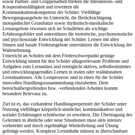
sowie Partner- und Gruppenarbeit fördern die Interaktions- und
Kooperationsfähigkeit und erweitern die
Kommunikationskompetenz der Schüler. Vielfältige
Bewegungsangebote im Unterricht, die Berücksichtigung
motopädischer Grundsätze sowie rhythmisch-musikalische
Lernangebote erweisen sich im Schulleben als wichtige
Erfahrungsfelder und unterstützen die motorische, psychomotorische
und psychosoziale Entwicklung der Schüler. Lernen mit allen
Sinnen und basale Förderangebote unterstützen die Entwicklung der
Wahrnehmung.
Unterricht an Schulen mit dem Förderschwerpunkt geistige
Entwicklung nimmt für den Schüler alltagsrelevante Probleme und
Aufgaben zum Lernanlass und ermöglicht aktives, selbstbestimmtes
und entwicklungsgemäßes Lernen in realen oder realitätsnahen
Lernsituationen. Alle Lernprozesse sind in einen für die Schüler
sinnvollen Handlungszusammenhang einzubetten. Dem
bereichsübergreifenden bzw. -verbindenden Arbeiten kommt
besondere Relevanz zu.
Ziel ist es, das vorhandene Handlungsrepertoire der Schüler unter
Nutzung vielfältiger körperlich-sinnlicher, kommunikativer und
sozialer Erfahrungen schrittweise zu erweitern. Die Übertragung des
Gelernten in ähnliche oder neue Situationen muss stets intensiv
vorbereitet und durch regelmäßige Wiederholung und Übung
gefestigt werden. Komplexe Lerninhalte müssen in überschaubare