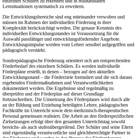
einzelnen Schülers zu erkennen und in realitätsnahen
Lernsituationen systematisch zu erweitern.
Die Entwicklungsbereiche sind eng miteinander verwoben und
müssen im Rahmen der individuellen Förderung in ihrer
Komplexität berücksichtigt werden. Die genaue Kenntnis des
individuellen Entwicklungsstandes ist Voraussetzung für die
Auswahl passfähiger und entwicklungsfördernder Angebote.
Entwicklungsimpulse werden vom Lehrer sensibel aufgegriffen und
pädagogisch verstärkt.
Sonderpädagogische Förderung orientiert sich am entsprechenden
Förderbedarf des einzelnen Schülers. Es werden individuelle
Förderpläne erstellt, in denen – bezogen auf den aktuellen
Entwicklungsstand – die Förderziele formuliert und die sich daraus
ergebenden Fördermaßnahmen und Verantwortlichkeiten
dokumentiert werden. Die Ergebnisse sind regelmäßig zu
überprüfen und der Förderplan auf dieser Grundlage
fortzuschreiben. Die Umsetzung des Förderplanes wird durch alle
an der Bildung und Erziehung beteiligten Lehrer, pädagogischen
Fachkräfte im Unterricht sowie dem medizinisch-therapeutischen
Personal gemeinsam realisiert. Die Arbeit an den förderspezifischen
Zielsetzungen erfolgt über den gesamten Unterrichtstag sowohl
bereichs- als auch stufenübergreifend. Der Schüler und seine Eltern
sind eigenständig verantwortliche und gleichberechtigte Partner in