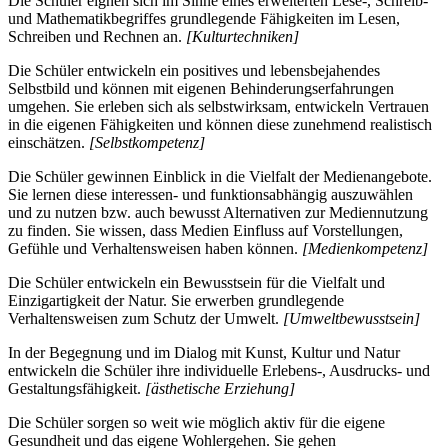
Die Schüler eignen sich im Sinne eines erweiterten Lese-, Schreib-
und Mathematikbegriffes grundlegende Fähigkeiten im Lesen,
Schreiben und Rechnen an.
[Kulturtechniken]
Die Schüler entwickeln ein positives und lebensbejahendes
Selbstbild und können mit eigenen Behinderungserfahrungen
umgehen. Sie erleben sich als selbstwirksam, entwickeln Vertrauen
in die eigenen Fähigkeiten und können diese zunehmend realistisch
einschätzen.
[Selbstkompetenz]
Die Schüler gewinnen Einblick in die Vielfalt der Medienangebote.
Sie lernen diese interessen- und funktionsabhängig auszuwählen
und zu nutzen bzw. auch bewusst Alternativen zur Mediennutzung
zu finden. Sie wissen, dass Medien Einfluss auf Vorstellungen,
Gefühle und Verhaltensweisen haben können.
[Medienkompetenz]
Die Schüler entwickeln ein Bewusstsein für die Vielfalt und
Einzigartigkeit der Natur. Sie erwerben grundlegende
Verhaltensweisen zum Schutz der Umwelt.
[Umweltbewusstsein]
In der Begegnung und im Dialog mit Kunst, Kultur und Natur
entwickeln die Schüler ihre individuelle Erlebens-, Ausdrucks- und
Gestaltungsfähigkeit.
[ästhetische Erziehung]
Die Schüler sorgen so weit wie möglich aktiv für die eigene
Gesundheit und das eigene Wohlergehen. Sie gehen