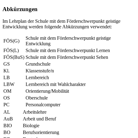
Abkürzungen
Im Lehrplan der Schule mit dem Förderschwerpunkt geistige
Entwicklung werden folgende Abkürzungen verwendet:
Schule mit dem Förderschwerpunkt geistige
FÖS(G)
Entwicklung
FÖS(L)
Schule mit dem Förderschwerpunkt Lernen
FÖS(BuS)
Schule mit dem Förderschwerpunkt Sehen
GS
Grundschule
Kl.
Klassenstufe/n
LB
Lernbereich
LBW
Lernbereich mit Wahlcharakter
OM
Orientierung/Mobilität
OS
Oberschule
PC
Personalcomputer
AL
Arbeitslehre
AuB
Arbeit und Beruf
BIO
Biologie
BO
Berufsorientierung