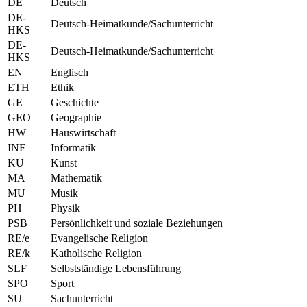
DE
Deutsch
DE-
Deutsch-Heimatkunde/Sachunterricht
HKS
DE-
Deutsch-Heimatkunde/Sachunterricht
HKS
EN
Englisch
ETH
Ethik
GE
Geschichte
GEO
Geographie
HW
Hauswirtschaft
INF
Informatik
KU
Kunst
MA
Mathematik
MU
Musik
PH
Physik
PSB
Persönlichkeit und soziale Beziehungen
RE/e
Evangelische Religion
RE/k
Katholische Religion
SLF
Selbstständige Lebensführung
SPO
Sport
SU
Sachunterricht