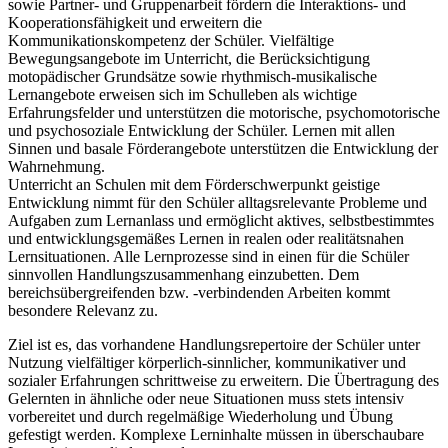
sowie Partner- und Gruppenarbeit fördern die Interaktions- und
Kooperationsfähigkeit und erweitern die
Kommunikationskompetenz der Schüler. Vielfältige
Bewegungsangebote im Unterricht, die Berücksichtigung
motopädischer Grundsätze sowie rhythmisch-musikalische
Lernangebote erweisen sich im Schulleben als wichtige
Erfahrungsfelder und unterstützen die motorische, psychomotorische
und psychosoziale Entwicklung der Schüler. Lernen mit allen
Sinnen und basale Förderangebote unterstützen die Entwicklung der
Wahrnehmung.
Unterricht an Schulen mit dem Förderschwerpunkt geistige
Entwicklung nimmt für den Schüler alltagsrelevante Probleme und
Aufgaben zum Lernanlass und ermöglicht aktives, selbstbestimmtes
und entwicklungsgemäßes Lernen in realen oder realitätsnahen
Lernsituationen. Alle Lernprozesse sind in einen für die Schüler
sinnvollen Handlungszusammenhang einzubetten. Dem
bereichsübergreifenden bzw. -verbindenden Arbeiten kommt
besondere Relevanz zu.
Ziel ist es, das vorhandene Handlungsrepertoire der Schüler unter
Nutzung vielfältiger körperlich-sinnlicher, kommunikativer und
sozialer Erfahrungen schrittweise zu erweitern. Die Übertragung des
Gelernten in ähnliche oder neue Situationen muss stets intensiv
vorbereitet und durch regelmäßige Wiederholung und Übung
gefestigt werden. Komplexe Lerninhalte müssen in überschaubare