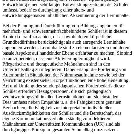
Entwicklung einen sehr langen Entwicklungszeitraum der Schüler
umfasst, bedarf es durchgängig einer alters- und
entwicklungsgemäßen inhaltlichen Akzentuierung der Lerninhalte.
Bei der Planung und Durchführung von Bildungsangeboten für
mehrfach- und schwerstmehrfachbehinderte Schüler ist in diesem
Kontext darauf zu achten, dass sowohl deren körperliche
Grundbedürfnisse berücksichtigt als auch anregende Lerninhalte
angeboten werden. Lerninhalte sind zu elementarisieren und deren
basale Aspekte auf handelnder Ebene erfahrbar zu machen. Sie sind
so aufzubereiten, dass eine Aktivierung ermöglicht wird.
Pflegerische und therapeutische Maßnahmen sind in den
Unterrichtsalltag zu integrieren. Dabei erlangt die Förderung von
Autonomie in Situationen der Nahrungsaufnahme sowie bei der
Verrichtung existenzieller Körperfunktionen eine hohe Bedeutung.
Art und Umfang des sonderpädagogischen Förderbedarfs dieser
Schüler erfordern Bezugspersonen, die sich pädagogisch
verantwortungsvoll in allen Lernsituationen auf sie einstellen.
Dies umfasst neben Empathie u. a. die Fähigkeit zum genauen
Beobachten, die Fähigkeit zur Interpretation individueller
Ausdrucksmöglichkeiten der Schüler und die Bereitschaft, das
eigene Kommunikationsverhalten ständig zu reflektieren.
Maßnahmen zur Unterstützten Kommunikation (UK) sind als
durchgängiges Prinzip im gesamten Schulalltag umzusetzen.