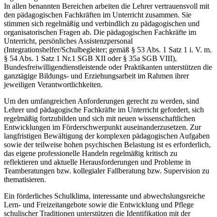
In allen benannten Bereichen arbeiten die Lehrer vertrauensvoll mit
den pädagogischen Fachkräften im Unterricht zusammen. Sie
stimmen sich regelmäßig und verbindlich zu pädagogischen und
organisatorischen Fragen ab. Die pädagogischen Fachkräfte im
Unterricht, persönliches Assistenzpersonal
(Integrationshelfer/Schulbegleiter; gemäß § 53 Abs. 1 Satz 1 i. V. m.
§ 54 Abs. 1 Satz 1 Nr.1 SGB XII oder § 35a SGB VIII),
Bundesfreiwilligendienstleistende oder Praktikanten unterstützen die
ganztägige Bildungs- und Erziehungsarbeit im Rahmen ihrer
jeweiligen Verantwortlichkeiten.
Um den umfangreichen Anforderungen gerecht zu werden, sind
Lehrer und pädagogische Fachkräfte im Unterricht gefordert, sich
regelmäßig fortzubilden und sich mit neuen wissenschaftlichen
Entwicklungen im Förderschwerpunkt auseinanderzusetzen. Zur
langfristigen Bewältigung der komplexen pädagogischen Aufgaben
sowie der teilweise hohen psychischen Belastung ist es erforderlich,
das eigene professionelle Handeln regelmäßig kritisch zu
reflektieren und aktuelle Herausforderungen und Probleme in
Teamberatungen bzw. kollegialer Fallberatung bzw. Supervision zu
thematisieren.
Ein förderliches Schulklima, interessante und abwechslungsreiche
Lern- und Freizeitangebote sowie die Entwicklung und Pflege
schulischer Traditionen unterstützen die Identifikation mit der