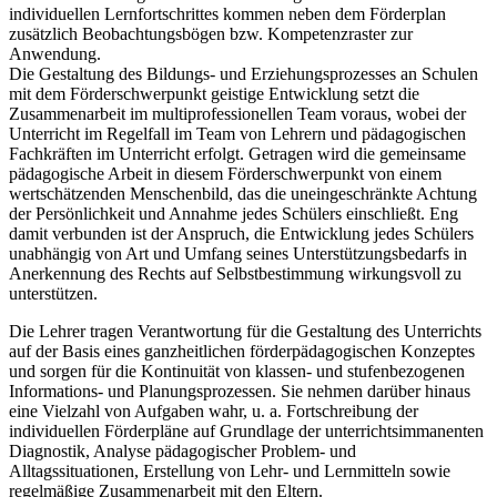
individuellen Lernfortschrittes kommen neben dem Förderplan
zusätzlich Beobachtungsbögen bzw. Kompetenzraster zur
Anwendung.
Die Gestaltung des Bildungs- und Erziehungsprozesses an Schulen
mit dem Förderschwerpunkt geistige Entwicklung setzt die
Zusammenarbeit im multiprofessionellen Team voraus, wobei der
Unterricht im Regelfall im Team von Lehrern und pädagogischen
Fachkräften im Unterricht erfolgt. Getragen wird die gemeinsame
pädagogische Arbeit in diesem Förderschwerpunkt von einem
wertschätzenden Menschenbild, das die uneingeschränkte Achtung
der Persönlichkeit und Annahme jedes Schülers einschließt. Eng
damit verbunden ist der Anspruch, die Entwicklung jedes Schülers
unabhängig von Art und Umfang seines Unterstützungsbedarfs in
Anerkennung des Rechts auf Selbstbestimmung wirkungsvoll zu
unterstützen.
Die Lehrer tragen Verantwortung für die Gestaltung des Unterrichts
auf der Basis eines ganzheitlichen förderpädagogischen Konzeptes
und sorgen für die Kontinuität von klassen- und stufenbezogenen
Informations- und Planungsprozessen. Sie nehmen darüber hinaus
eine Vielzahl von Aufgaben wahr, u. a. Fortschreibung der
individuellen Förderpläne auf Grundlage der unterrichtsimmanenten
Diagnostik, Analyse pädagogischer Problem- und
Alltagssituationen, Erstellung von Lehr- und Lernmitteln sowie
regelmäßige Zusammenarbeit mit den Eltern.