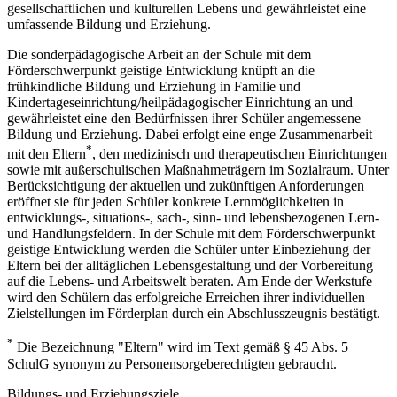
gesellschaftlichen und kulturellen Lebens und gewährleistet eine
umfassende Bildung und Erziehung.
Die sonderpädagogische Arbeit an der Schule mit dem
Förderschwerpunkt geistige Entwicklung knüpft an die
frühkindliche Bildung und Erziehung in Familie und
Kindertageseinrichtung/heilpädagogischer Einrichtung an und
gewährleistet eine den Bedürfnissen ihrer Schüler angemessene
Bildung und Erziehung. Dabei erfolgt eine enge Zusammenarbeit
*
mit den Eltern
, den medizinisch und therapeutischen Einrichtungen
sowie mit außerschulischen Maßnahmeträgern im Sozialraum. Unter
Berücksichtigung der aktuellen und zukünftigen Anforderungen
eröffnet sie für jeden Schüler konkrete Lernmöglichkeiten in
entwicklungs-, situations-, sach-, sinn- und lebensbezogenen Lern-
und Handlungsfeldern. In der Schule mit dem Förderschwerpunkt
geistige Entwicklung werden die Schüler unter Einbeziehung der
Eltern bei der alltäglichen Lebensgestaltung und der Vorbereitung
auf die Lebens- und Arbeitswelt beraten. Am Ende der Werkstufe
wird den Schülern das erfolgreiche Erreichen ihrer individuellen
Zielstellungen im Förderplan durch ein Abschlusszeugnis bestätigt.
*
Die Bezeichnung "Eltern" wird im Text gemäß § 45 Abs. 5
SchulG synonym zu Personensorgeberechtigten gebraucht.
Bildungs- und Erziehungsziele