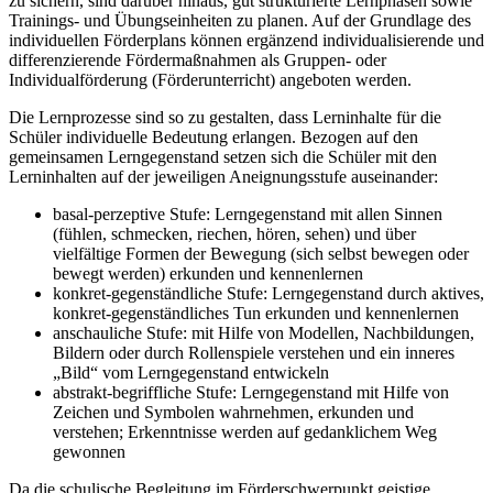
zu sichern, sind darüber hinaus, gut strukturierte Lernphasen sowie
Trainings- und Übungseinheiten zu planen. Auf der Grundlage des
individuellen Förderplans können ergänzend individualisierende und
differenzierende Fördermaßnahmen als Gruppen- oder
Individualförderung (Förderunterricht) angeboten werden.
Die Lernprozesse sind so zu gestalten, dass Lerninhalte für die
Schüler individuelle Bedeutung erlangen. Bezogen auf den
gemeinsamen Lerngegenstand setzen sich die Schüler mit den
Lerninhalten auf der jeweiligen Aneignungsstufe auseinander:
basal-perzeptive Stufe: Lerngegenstand mit allen Sinnen
(fühlen, schmecken, riechen, hören, sehen) und über
vielfältige Formen der Bewegung (sich selbst bewegen oder
bewegt werden) erkunden und kennenlernen
konkret-gegenständliche Stufe: Lerngegenstand durch aktives,
konkret-gegenständliches Tun erkunden und kennenlernen
anschauliche Stufe: mit Hilfe von Modellen, Nachbildungen,
Bildern oder durch Rollenspiele verstehen und ein inneres
„Bild“ vom Lerngegenstand entwickeln
abstrakt-begriffliche Stufe: Lerngegenstand mit Hilfe von
Zeichen und Symbolen wahrnehmen, erkunden und
verstehen; Erkenntnisse werden auf gedanklichem Weg
gewonnen
Da die schulische Begleitung im Förderschwerpunkt geistige