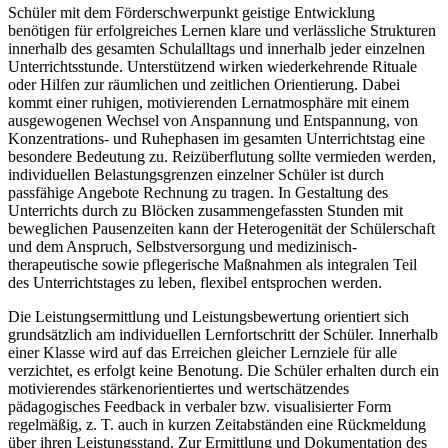
Schüler mit dem Förderschwerpunkt geistige Entwicklung
benötigen für erfolgreiches Lernen klare und verlässliche Strukturen
innerhalb des gesamten Schulalltags und innerhalb jeder einzelnen
Unterrichtsstunde. Unterstützend wirken wiederkehrende Rituale
oder Hilfen zur räumlichen und zeitlichen Orientierung. Dabei
kommt einer ruhigen, motivierenden Lernatmosphäre mit einem
ausgewogenen Wechsel von Anspannung und Entspannung, von
Konzentrations- und Ruhephasen im gesamten Unterrichtstag eine
besondere Bedeutung zu. Reizüberflutung sollte vermieden werden,
individuellen Belastungsgrenzen einzelner Schüler ist durch
passfähige Angebote Rechnung zu tragen. In Gestaltung des
Unterrichts durch zu Blöcken zusammengefassten Stunden mit
beweglichen Pausenzeiten kann der Heterogenität der Schülerschaft
und dem Anspruch, Selbstversorgung und medizinisch-
therapeutische sowie pflegerische Maßnahmen als integralen Teil
des Unterrichtstages zu leben, flexibel entsprochen werden.
Die Leistungsermittlung und Leistungsbewertung orientiert sich
grundsätzlich am individuellen Lernfortschritt der Schüler. Innerhalb
einer Klasse wird auf das Erreichen gleicher Lernziele für alle
verzichtet, es erfolgt keine Benotung. Die Schüler erhalten durch ein
motivierendes stärkenorientiertes und wertschätzendes
pädagogisches Feedback in verbaler bzw. visualisierter Form
regelmäßig, z. T. auch in kurzen Zeitabständen eine Rückmeldung
über ihren Leistungsstand. Zur Ermittlung und Dokumentation des