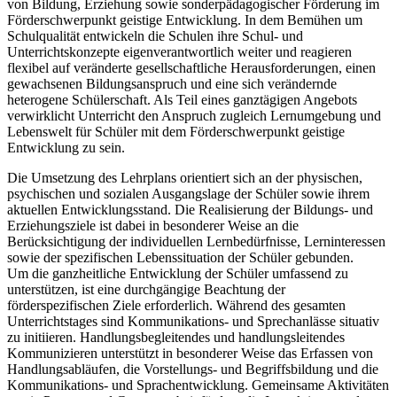
von Bildung, Erziehung sowie sonderpädagogischer Förderung im
Förderschwerpunkt geistige Entwicklung. In dem Bemühen um
Schulqualität entwickeln die Schulen ihre Schul- und
Unterrichtskonzepte eigenverantwortlich weiter und reagieren
flexibel auf veränderte gesellschaftliche Herausforderungen, einen
gewachsenen Bildungsanspruch und eine sich verändernde
heterogene Schülerschaft. Als Teil eines ganztägigen Angebots
verwirklicht Unterricht den Anspruch zugleich Lernumgebung und
Lebenswelt für Schüler mit dem Förderschwerpunkt geistige
Entwicklung zu sein.
Die Umsetzung des Lehrplans orientiert sich an der physischen,
psychischen und sozialen Ausgangslage der Schüler sowie ihrem
aktuellen Entwicklungsstand. Die Realisierung der Bildungs- und
Erziehungsziele ist dabei in besonderer Weise an die
Berücksichtigung der individuellen Lernbedürfnisse, Lerninteressen
sowie der spezifischen Lebenssituation der Schüler gebunden.
Um die ganzheitliche Entwicklung der Schüler umfassend zu
unterstützen, ist eine durchgängige Beachtung der
förderspezifischen Ziele erforderlich. Während des gesamten
Unterrichtstages sind Kommunikations- und Sprechanlässe situativ
zu initiieren. Handlungsbegleitendes und handlungsleitendes
Kommunizieren unterstützt in besonderer Weise das Erfassen von
Handlungsabläufen, die Vorstellungs- und Begriffsbildung und die
Kommunikations- und Sprachentwicklung. Gemeinsame Aktivitäten