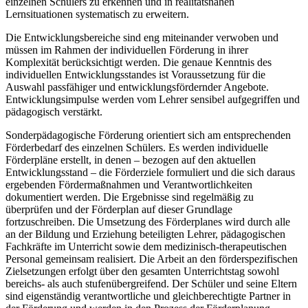
einzelnen Schülers zu erkennen und in realitätsnahen
Lernsituationen systematisch zu erweitern.
Die Entwicklungsbereiche sind eng miteinander verwoben und
müssen im Rahmen der individuellen Förderung in ihrer
Komplexität berücksichtigt werden. Die genaue Kenntnis des
individuellen Entwicklungsstandes ist Voraussetzung für die
Auswahl passfähiger und entwicklungsfördernder Angebote.
Entwicklungsimpulse werden vom Lehrer sensibel aufgegriffen und
pädagogisch verstärkt.
Sonderpädagogische Förderung orientiert sich am entsprechenden
Förderbedarf des einzelnen Schülers. Es werden individuelle
Förderpläne erstellt, in denen – bezogen auf den aktuellen
Entwicklungsstand – die Förderziele formuliert und die sich daraus
ergebenden Fördermaßnahmen und Verantwortlichkeiten
dokumentiert werden. Die Ergebnisse sind regelmäßig zu
überprüfen und der Förderplan auf dieser Grundlage
fortzuschreiben. Die Umsetzung des Förderplanes wird durch alle
an der Bildung und Erziehung beteiligten Lehrer, pädagogischen
Fachkräfte im Unterricht sowie dem medizinisch-therapeutischen
Personal gemeinsam realisiert. Die Arbeit an den förderspezifischen
Zielsetzungen erfolgt über den gesamten Unterrichtstag sowohl
bereichs- als auch stufenübergreifend. Der Schüler und seine Eltern
sind eigenständig verantwortliche und gleichberechtigte Partner in