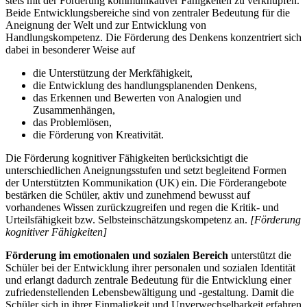
stets mit der Förderung kommunikativer Fähigkeiten zu verknüpfen.
Beide Entwicklungsbereiche sind von zentraler Bedeutung für die
Aneignung der Welt und zur Entwicklung von
Handlungskompetenz. Die Förderung des Denkens konzentriert sich
dabei in besonderer Weise auf
die Unterstützung der Merkfähigkeit,
die Entwicklung des handlungsplanenden Denkens,
das Erkennen und Bewerten von Analogien und
Zusammenhängen,
das Problemlösen,
die Förderung von Kreativität.
Die Förderung kognitiver Fähigkeiten berücksichtigt die
unterschiedlichen Aneignungsstufen und setzt begleitend Formen
der Unterstützten Kommunikation (UK) ein. Die Förderangebote
bestärken die Schüler, aktiv und zunehmend bewusst auf
vorhandenes Wissen zurückzugreifen und regen die Kritik- und
Urteilsfähigkeit bzw. Selbsteinschätzungskompetenz an.
[Förderung
kognitiver Fähigkeiten]
Förderung im emotionalen und sozialen Bereich
unterstützt die
Schüler bei der Entwicklung ihrer personalen und sozialen Identität
und erlangt dadurch zentrale Bedeutung für die Entwicklung einer
zufriedenstellenden Lebensbewältigung und -gestaltung. Damit die
Schüler sich in ihrer Einmaligkeit und Unverwechselbarkeit erfahren